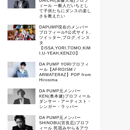
DAICHI(加藤大地)プロフ
ィール 一般人だいちとし
て子供たちにダンスの楽し
さを教えたい
DAPUMP現在のメンバー
4
プロフィール‼公式サイト,
ツイッター,ブログ,インス
タ
【ISSA,YORI,TOMO,KIM
I,U-YEAH,KENZO】
DA PUMP YORIプロフィ
5
ール【AFROISM /
ARMATERAZ】POP from
Hirosima
DA PUMP元メンバー
6
KEN(奥本健)プロフィール
ダンサー・アーティスト・
シンガー・ラッパー
DA PUMP元メンバー
7
SHINOBU(宮良忍)プロフ
ィール 民宿みやら＆アウ