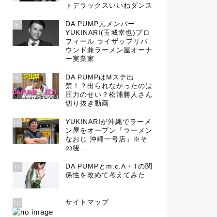
トデラックスいいねダンス
DA PUMP元メンバー
8
YUKINARI(玉城幸也)プロ
フィール ライザップリバ
ウンド兼ラーメン屋オーナ
ー実業家
DA PUMPはMステ出
9
禁！？出られなかったのは
圧力のせい？松浦勝人さん
切り抜き動画
YUKINARIが沖縄でラーメ
10
ン屋をオープン「ラーメン
なおじ 沖縄一号店」※そ
の後…
DA PUMPとm.c.A・Tの関
11
係性を改めて考えてみた
サイトマップ
12