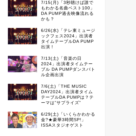
7/15(月)「3秒聴けば誰で
もわかる名曲ベスト100」
DA PUMP過去映像流れる
かも？
6/26(水)「テレ東ミュージ
ックフェス2024」出演者
タイムテーブルDA PUMP
出演！
7/13(土)「音楽の日
2024」出演者タイムテー
ブル DA PUMPダンスバト
ル企画出演
7/6(土)「THE MUSIC
DAY2024」出演者タイム
テーブルDA PUMPは？テ
ーマは”サプライズ”
6/29(土)「いくらかわかる
金?★豪華3時間SP!」
ISSAスタジオゲスト