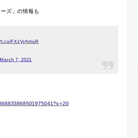
リーズ」の情報も
//t.co/FXzVyfimuR
March 7, 2021
？
/1368833868501975041?s=20