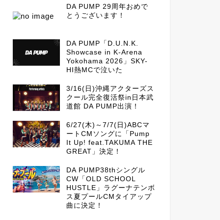
DA PUMP 29周年おめで
とうございます！
DA PUMP「D.U.N.K.
Showcase in K-Arena
Yokohama 2026」SKY-
HI熱MCで泣いた
3/16(日)沖縄アクターズス
クール完全復活祭in日本武
道館 DA PUMP出演！
6/27(木)～7/7(日)ABCマ
ートCMソングに「Pump
It Up! feat.TAKUMA THE
GREAT」決定！
DA PUMP38thシングル
CW「OLD SCHOOL
HUSTLE」ラグーナテンボ
ス夏プールCMタイアップ
曲に決定！