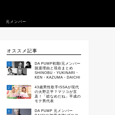
元メンバー
オススメ記事
DA PUMP初期/元メンバー
1
脱退理由と現在まとめ
SHINOBU・YUKINARI・
KEN・KAZUMA・DAICHI
43歳男性歌手ISSAが現代
2
の火野正平？マツコが言
及！「総なめだね」平成の
モテ男代表
DA PUMP 元メンバー
3