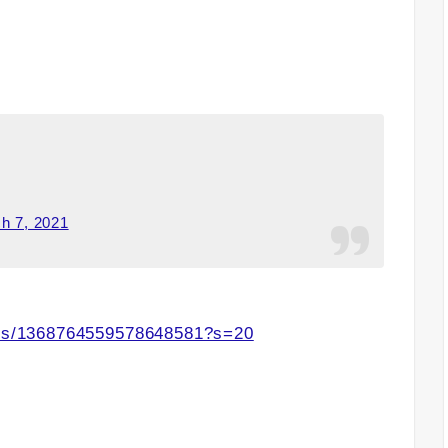
h 7, 2021
atus/1368764559578648581?s=20