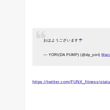
おはようございます
— YORI(DA PUMP) (@dp_yori)
Marc
https://twitter.com/FUNX_fitness/st