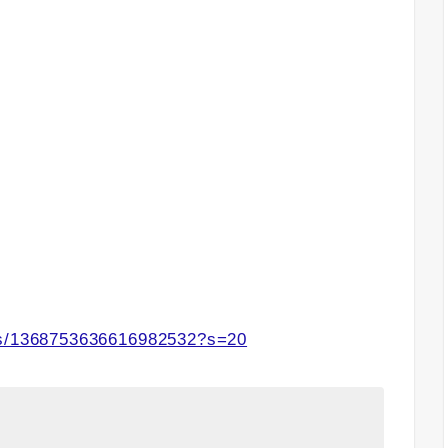
tus/1368753636616982532?s=20