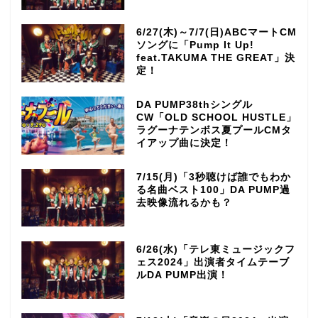
6/27(木)～7/7(日)ABCマートCM
ソングに「Pump It Up!
feat.TAKUMA THE GREAT」決
定！
DA PUMP38thシングル
CW「OLD SCHOOL HUSTLE」
ラグーナテンボス夏プールCMタ
イアップ曲に決定！
7/15(月)「3秒聴けば誰でもわか
る名曲ベスト100」DA PUMP過
去映像流れるかも？
6/26(水)「テレ東ミュージックフ
ェス2024」出演者タイムテーブ
ルDA PUMP出演！
TOP