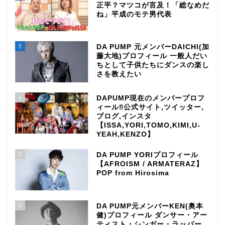
正平？マツコが言及！「総なめだ
ね」平成のモテ男代表
3
DA PUMP 元メンバーDAICHI(加
藤大地)プロフィール 一般人だい
ちとして子供たちにダンスの楽し
さを教えたい
4
DAPUMP現在のメンバープロフ
ィール‼公式サイト,ツイッター,
ブログ,インスタ
【ISSA,YORI,TOMO,KIMI,U-
YEAH,KENZO】
5
DA PUMP YORIプロフィール
【AFROISM / ARMATERAZ】
POP from Hirosima
6
DA PUMP元メンバーKEN(奥本
健)プロフィール ダンサー・アー
ティスト・シンガー・ラッパー