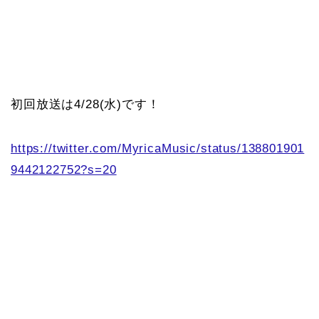
初回放送は4/28(水)です！
https://twitter.com/MyricaMusic/status/138801901
9442122752?s=20