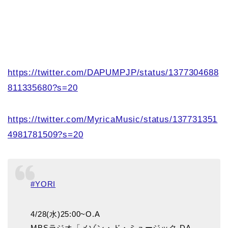
https://twitter.com/DAPUMPJP/status/1377304688
811335680?s=20
https://twitter.com/MyricaMusic/status/137731351
4981781509?s=20
#YORI
4/28(水)25:00~O.A
MBSラジオ「メゾン・ド・ミュージック‐DA