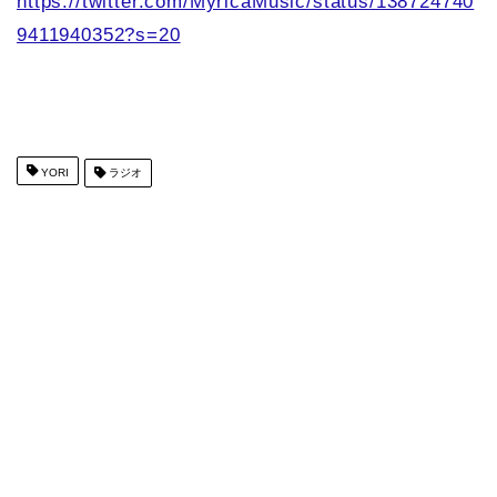
https://twitter.com/MyricaMusic/status/138724740
9411940352?s=20
YORI
ラジオ