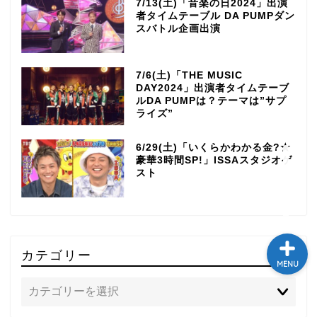
7/13(土)「音楽の日2024」出演
者タイムテーブル DA PUMPダン
テレビ
スバトル企画出演
ラジオ
7/6(土)「THE MUSIC
DAY2024」出演者タイムテーブ
メゾン・ド・ミュージック
ルDA PUMPは？テーマは”サプ
ライズ”
～DA PUMP YORIの晴れ
ばれラジオ～
6/29(土)「いくらかわかる金?★
豪華3時間SP!」ISSAスタジオゲ
ライブ・イベント
スト
カテゴリー
MENU