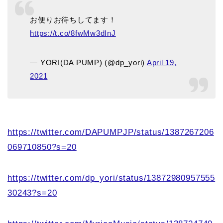
お便りお待ちしてます！
https://t.co/8fwMw3dInJ
— YORI(DA PUMP) (@dp_yori)
April 19,
2021
https://twitter.com/DAPUMPJP/status/1387267206
069710850?s=20
https://twitter.com/dp_yori/status/13872980957555
30243?s=20