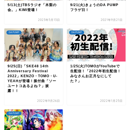
5/13(土)TBSラジオ「木梨の
9/21(火)きょうのDA PUMP
会。」KIMI登場！
フラゲ日！
2023年5月13日
2021年9月21日
DA PUMP
DA PUMP
9/25(日)「SKE48 14th
1/25(火)TOMOがYouTubeで
Anniversary Festival
生配信！「2022年初生配信！
2022」KENZO・TOMO・U-
みなさんお正月なにして
YEAHが登場！振付曲「ソー
た？」
ユートコあるよね？」披
露！！
2022年9月26日
2022年1月25日
DA PUMP