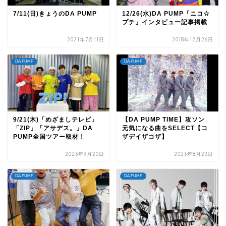
7/11(日)きょうのDA PUMP
12/26(水)DA PUMP「ニコ☆
プチ」インタビュー記事掲載
2021年7月11日
2018年12月26日
DA PUMP
DA PUMP
9/21(木)「めざましテレビ」
【DA PUMP TIME】攻ソン
「ZIP」「アサデス。」DA
元気になる曲をSELECT【コ
PUMP全国ツアー取材！
ザデイザコザ】
2023年9月20日
2023年8月23日
DA PUMP
DA PUMP