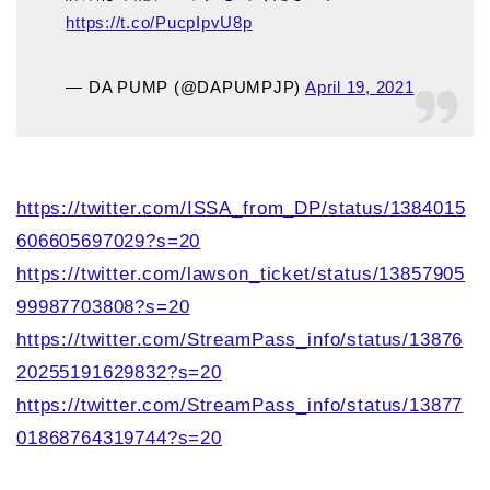
https://t.co/PucpIpvU8p
— DA PUMP (@DAPUMPJP)
April 19, 2021
https://twitter.com/ISSA_from_DP/status/1384015
606605697029?s=20
https://twitter.com/lawson_ticket/status/13857905
99987703808?s=20
https://twitter.com/StreamPass_info/status/13876
20255191629832?s=20
https://twitter.com/StreamPass_info/status/13877
01868764319744?s=20