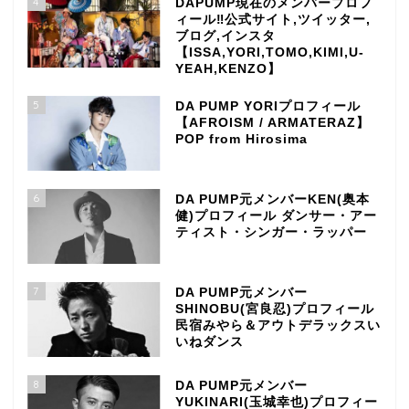
4
DAPUMP現在のメンバープロフ
ィール‼公式サイト,ツイッター,
ブログ,インスタ
【ISSA,YORI,TOMO,KIMI,U-
YEAH,KENZO】
5
DA PUMP YORIプロフィール
【AFROISM / ARMATERAZ】
POP from Hirosima
6
DA PUMP元メンバーKEN(奥本
健)プロフィール ダンサー・アー
ティスト・シンガー・ラッパー
7
DA PUMP元メンバー
SHINOBU(宮良忍)プロフィール
民宿みやら＆アウトデラックスい
いねダンス
8
TOP
DA PUMP元メンバー
YUKINARI(玉城幸也)プロフィー