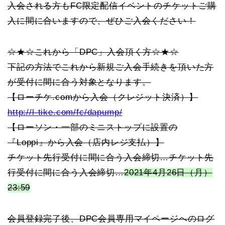
入会される方もFC限定配信イベントのチケットご購
入に間に合いますので、ぜひご入会ください！
☆★☆これから「DPC」入会頂く方☆★☆
下記の方法でこれから新規ご入会手続きを頂いた方
が受付に間に合う対象となります。
【ローチケ.comから入会（クレジット決済）】
http://l-tike.com/fc/dapump/
【ローソン・一部のミニストップに設置の
『Loppi』から入会（店内レジ支払）】
チケット先行受付に間に合う入会締切…チケット先
行受付に間に合う入会締切…
2021年4月26日（月）
23:59
会員登録完了後、DPC会員専用マイページへのログ