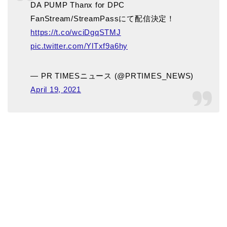
DA PUMP Thanx for DPC
FanStream/StreamPassにて配信決定！
https://t.co/wciDgqSTMJ
pic.twitter.com/YlTxf9a6hy
— PR TIMESニュース (@PRTIMES_NEWS)
April 19, 2021