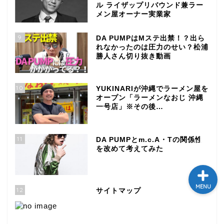
ル ライザップリバウンド兼ラー
メン屋オーナー実業家
テレビ
9
DA PUMPはMステ出禁！？出ら
ラジオ
れなかったのは圧力のせい？松浦
勝人さん切り抜き動画
メゾン・ド・ミュージック
～DA PUMP YORIの晴れ
10
YUKINARIが沖縄でラーメン屋を
ばれラジオ～
オープン「ラーメンなおじ 沖縄
一号店」※その後…
ライブ・イベント
11
DA PUMPとm.c.A・Tの関係性
を改めて考えてみた
MENU
12
サイトマップ