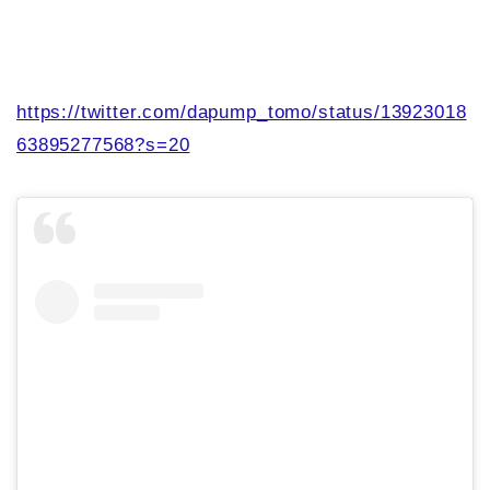
https://twitter.com/dapump_tomo/status/13923018
63895277568?s=20