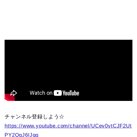
チャンネル登録しよう☆
https://www.youtube.com/channel/UCev0vtCJF2Ut
PY2QgJ6lJqg