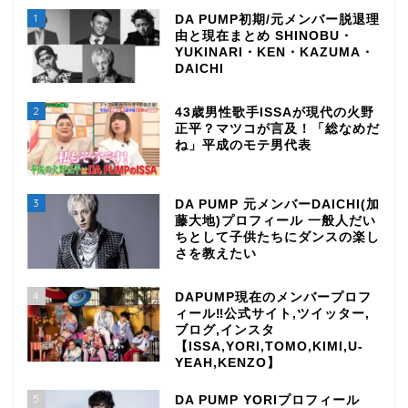
1
DA PUMP初期/元メンバー脱退理
由と現在まとめ SHINOBU・
YUKINARI・KEN・KAZUMA・
DAICHI
2
43歳男性歌手ISSAが現代の火野
正平？マツコが言及！「総なめだ
ね」平成のモテ男代表
3
DA PUMP 元メンバーDAICHI(加
藤大地)プロフィール 一般人だい
ちとして子供たちにダンスの楽し
さを教えたい
4
DAPUMP現在のメンバープロフ
ィール‼公式サイト,ツイッター,
ブログ,インスタ
【ISSA,YORI,TOMO,KIMI,U-
YEAH,KENZO】
5
DA PUMP YORIプロフィール