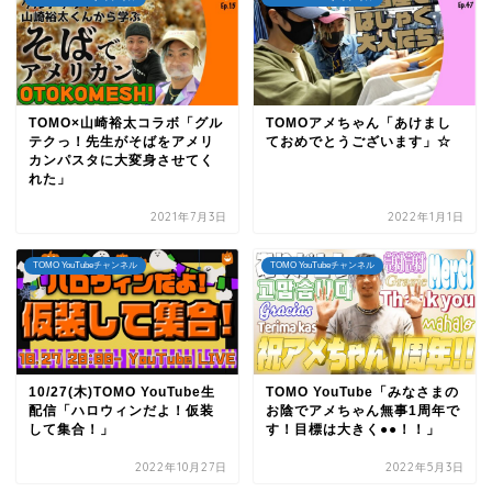
TOMO×山崎裕太コラボ「グル
TOMOアメちゃん「あけまし
テクっ！先生がそばをアメリ
ておめでとうございます」☆
カンパスタに大変身させてく
れた」
2021年7月3日
2022年1月1日
TOMO YouTubeチャンネル
TOMO YouTubeチャンネル
10/27(木)TOMO YouTube生
TOMO YouTube「みなさまの
配信「ハロウィンだよ！仮装
お陰でアメちゃん無事1周年で
して集合！」
す！目標は大きく●●！！」
2022年10月27日
2022年5月3日