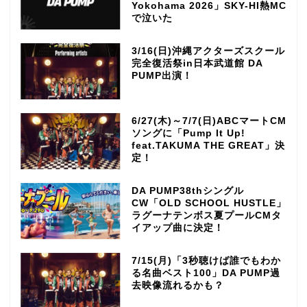
Yokohama 2026」SKY-HI熱MC
で泣いた
3/16(日)沖縄アクターズスクール
完全復活祭in日本武道館 DA
PUMP出演！
6/27(木)～7/7(日)ABCマートCM
ソングに「Pump It Up!
feat.TAKUMA THE GREAT」決
定！
DA PUMP38thシングル
CW「OLD SCHOOL HUSTLE」
ラグーナテンボス夏プールCMタ
イアップ曲に決定！
7/15(月)「3秒聴けば誰でもわか
る名曲ベスト100」DA PUMP過
去映像流れるかも？