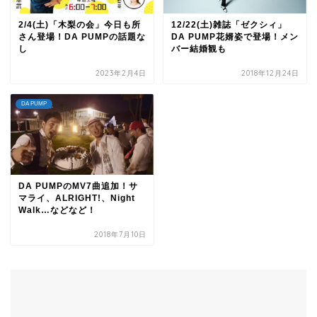
2/4(土)「木梨の会」今日も所
12/22(土)雑誌「ゼクシィ」
さん登場！DA PUMPの話題な
DA PUMP花婿姿で登場！メン
し
バー結婚観も
2023年2月4日
2018年12月24日
DA PUMP
DA PUMPのMV7曲追加！サ
マライ、ALRIGHT!、Night
Walk…などなど！
2018年7月10日