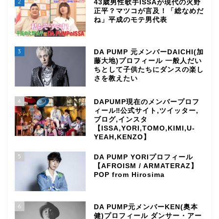
2
43歳男性歌手ISSAが現代の火野
正平？マツコが言及！「総なめだ
ね」平成のモテ男代表
3
DA PUMP 元メンバーDAICHI(加
藤大地)プロフィール 一般人だい
ちとして子供たちにダンスの楽し
さを教えたい
4
DAPUMP現在のメンバープロフ
ィール‼公式サイト,ツイッター,
ブログ,インスタ
【ISSA,YORI,TOMO,KIMI,U-
YEAH,KENZO】
5
DA PUMP YORIプロフィール
【AFROISM / ARMATERAZ】
POP from Hirosima
6
DA PUMP元メンバーKEN(奥本
健)プロフィール ダンサー・アー