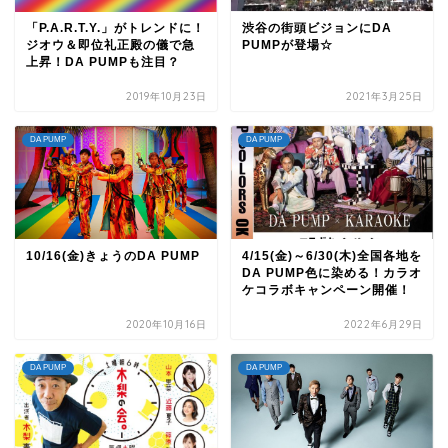
「P.A.R.T.Y.」がトレンドに！
渋谷の街頭ビジョンにDA
ジオウ＆即位礼正殿の儀で急
PUMPが登場☆
上昇！DA PUMPも注目？
2019年10月23日
2021年3月25日
DA PUMP
DA PUMP
10/16(金)きょうのDA PUMP
4/15(金)～6/30(木)全国各地を
DA PUMP色に染める！カラオ
ケコラボキャンペーン開催！
2020年10月16日
2022年6月29日
DA PUMP
DA PUMP