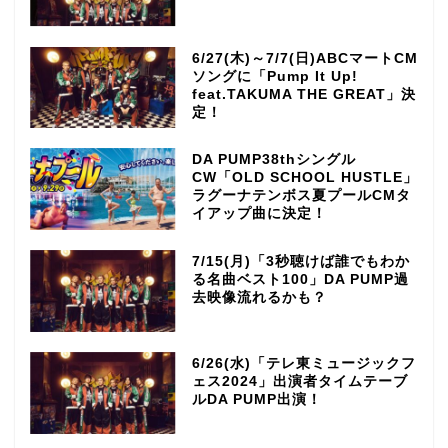
6/27(木)～7/7(日)ABCマートCM
ソングに「Pump It Up!
feat.TAKUMA THE GREAT」決
定！
DA PUMP38thシングル
CW「OLD SCHOOL HUSTLE」
ラグーナテンボス夏プールCMタ
イアップ曲に決定！
7/15(月)「3秒聴けば誰でもわか
る名曲ベスト100」DA PUMP過
去映像流れるかも？
6/26(水)「テレ東ミュージックフ
ェス2024」出演者タイムテーブ
ルDA PUMP出演！