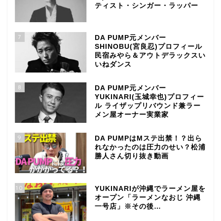
ティスト・シンガー・ラッパー
7
DA PUMP元メンバー
SHINOBU(宮良忍)プロフィール
民宿みやら＆アウトデラックスい
いねダンス
8
DA PUMP元メンバー
YUKINARI(玉城幸也)プロフィー
ル ライザップリバウンド兼ラー
メン屋オーナー実業家
9
DA PUMPはMステ出禁！？出ら
れなかったのは圧力のせい？松浦
勝人さん切り抜き動画
10
YUKINARIが沖縄でラーメン屋を
オープン「ラーメンなおじ 沖縄
一号店」※その後…