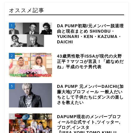
オススメ記事
1
DA PUMP初期/元メンバー脱退理
由と現在まとめ SHINOBU・
YUKINARI・KEN・KAZUMA・
DAICHI
2
43歳男性歌手ISSAが現代の火野
正平？マツコが言及！「総なめだ
ね」平成のモテ男代表
3
DA PUMP 元メンバーDAICHI(加
藤大地)プロフィール 一般人だい
ちとして子供たちにダンスの楽し
さを教えたい
4
DAPUMP現在のメンバープロフ
ィール‼公式サイト,ツイッター,
ブログ,インスタ
【ISSA,YORI,TOMO,KIMI,U-