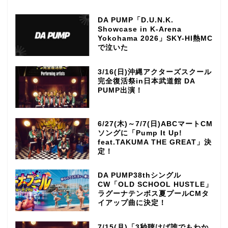
DA PUMP「D.U.N.K.
Showcase in K-Arena
Yokohama 2026」SKY-HI熱MC
で泣いた
3/16(日)沖縄アクターズスクール
完全復活祭in日本武道館 DA
PUMP出演！
6/27(木)～7/7(日)ABCマートCM
ソングに「Pump It Up!
feat.TAKUMA THE GREAT」決
定！
DA PUMP38thシングル
CW「OLD SCHOOL HUSTLE」
ラグーナテンボス夏プールCMタ
イアップ曲に決定！
TOP
7/15(月)「3秒聴けば誰でもわか