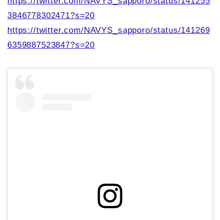
https://twitter.com/NAVYS_sapporo/status/141255
3846778302471?s=20
https://twitter.com/NAVYS_sapporo/status/141269
6359887523847?s=20