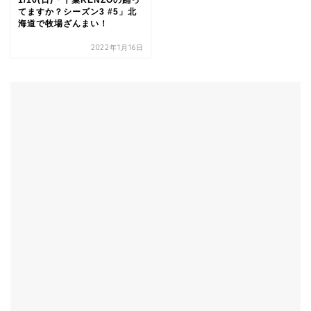
1/16(日)「千葉KENZOの踊っ
てますか？シーズン3 #5」北
海道で牧場ざんまい！
2022年1月16日