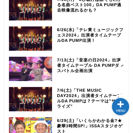
る名曲ベスト100」DA PUMP過
テレビ
去映像流れるかも？
ラジオ
6/26(水)「テレ東ミュージックフ
ェス2024」出演者タイムテーブ
ルDA PUMP出演！
メゾン・ド・ミュージック
～DA PUMP YORIの晴れ
ばれラジオ～
7/13(土)「音楽の日2024」出演
者タイムテーブル DA PUMPダン
ライブ・イベント
スバトル企画出演
7/6(土)「THE MUSIC
DAY2024」出演者タイムテーブ
ルDA PUMPは？テーマは”サプ
ライズ”
MENU
6/29(土)「いくらかわかる金?★
豪華3時間SP!」ISSAスタジオゲ
スト