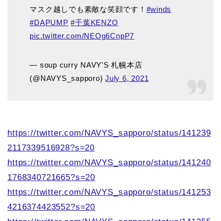
マスク越しでも素敵な笑顔です！
#winds
#DAPUMP
#千葉KENZO
pic.twitter.com/NEOg6CnpP7
— soup curry NAVY'S 札幌本店
(@NAVYS_sapporo)
July 6, 2021
https://twitter.com/NAVYS_sapporo/status/141239
2117339516928?s=20
https://twitter.com/NAVYS_sapporo/status/141240
1768340721665?s=20
https://twitter.com/NAVYS_sapporo/status/141253
4216374423552?s=20