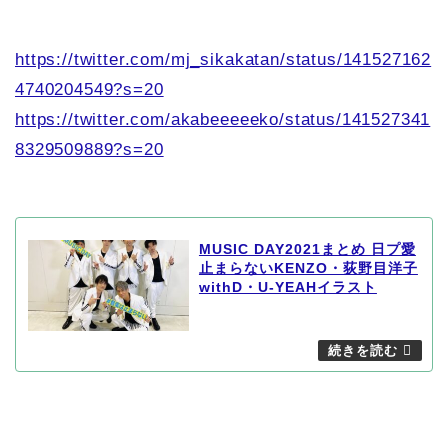
https://twitter.com/mj_sikakatan/status/141527162
4740204549?s=20
https://twitter.com/akabeeeeeko/status/141527341
8329509889?s=20
MUSIC DAY2021まとめ 日プ愛
止まらないKENZO・荻野目洋子
withD・U-YEAHイラスト