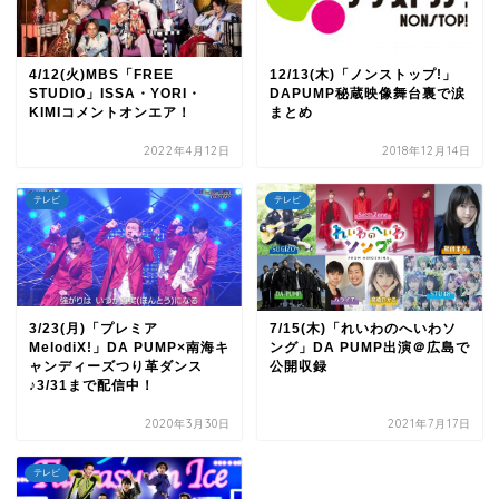
4/12(火)MBS「FREE
12/13(木)「ノンストップ!」
STUDIO」ISSA・YORI・
DAPUMP秘蔵映像舞台裏で涙
KIMIコメントオンエア！
まとめ
2022年4月12日
2018年12月14日
テレビ
テレビ
3/23(月)「プレミア
7/15(木)「れいわのへいわソ
MelodiX!」DA PUMP×南海キ
ング」DA PUMP出演＠広島で
ャンディーズつり革ダンス
公開収録
♪3/31まで配信中！
2020年3月30日
2021年7月17日
TOP
テレビ