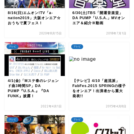
8/16(日)エムオン!TV「a-
6/30(土)TBS「開運音楽堂」
nation2019」大阪オンエア☆
DA PUMP「U.S.A.」MVオン
おうちで夏フェス！
エア＆紹介※動画
2020年8月15日
2018年7月1日
テレビ
テレビ
4/1(金)「Mステ春のレジェン
【テレビ】4/10「超流派」
ド曲3時間SP」DA
FabFes.2015 SPRINGの様子
PUMP『U.S.A.』『DA
をオンエア！出演者から重大
FUNK』披露！
発表!!
2022年4月1日
2015年4月8日
テレビ
テレビ