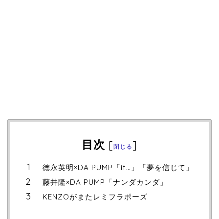
目次
[
]
閉じる
徳永英明×DA PUMP「if…」「夢を信じて」
藤井隆×DA PUMP「ナンダカンダ」
KENZOがまたレミフラポーズ