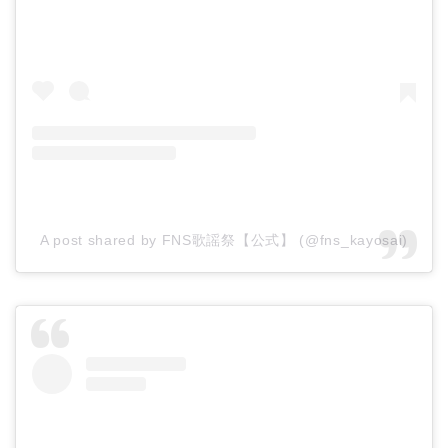
A post shared by FNS歌謡祭【公式】 (@fns_kayosai)