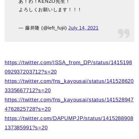
あ！わ！KENZO先生！
よろしくお願いします！！！
— 藤井隆 (@left_fujii)
July 14, 2021
https://twitter.com/ISSA_from_DP/status/1415198
092937203712?s=20
https://twitter.com/fns_kayousai/status/141528620
3335667712?s=20
https://twitter.com/fns_kayousai/status/141528947
4762825728?s=20
https://twitter.com/DAPUMPJP/status/1415288908
137385991?s=20