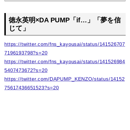
徳永英明×DA PUMP「if…」「夢を信
じて」
https://twitter.com/fns_kayousai/status/141526707
7196193798?s=20
https://twitter.com/fns_kayousai/status/141526984
5407473672?s=20
https://twitter.com/DAPUMP_KENZO/status/14152
75617436651523?s=20