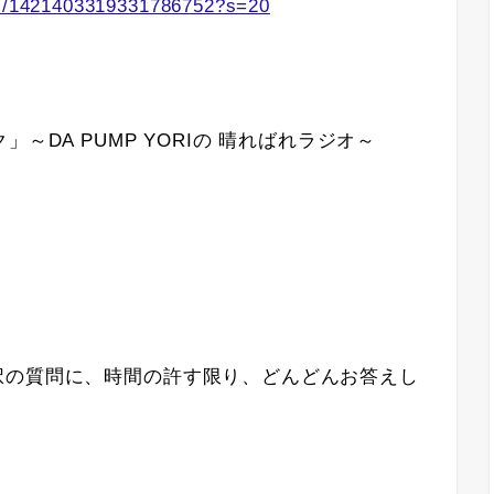
tus/1421403319331786752?s=20
～DA PUMP YORIの 晴ればれラジオ～
択の質問に、時間の許す限り、どんどんお答えし