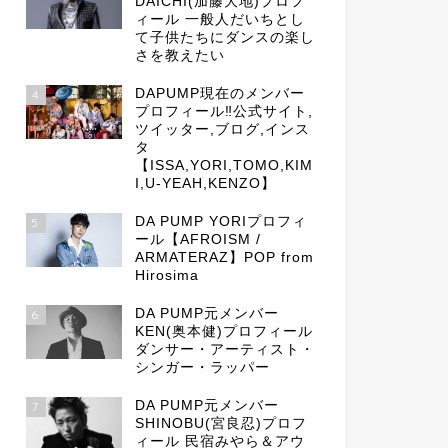
DAICHI(加藤大地)プロフ
ィール 一般人だいちとし
て子供たちにダンスの楽し
さを教えたい
DAPUMP現在のメンバー
4
プロフィール‼公式サイト,
ツイッター,ブログ,インス
タ
【ISSA,YORI,TOMO,KIM
I,U-YEAH,KENZO】
DA PUMP YORIプロフィ
5
ール【AFROISM /
ARMATERAZ】POP from
Hirosima
DA PUMP元メンバー
6
KEN(奥本健)プロフィール
ダンサー・アーティスト・
シンガー・ラッパー
DA PUMP元メンバー
7
SHINOBU(宮良忍)プロフ
ィール 民宿みやら＆アウ