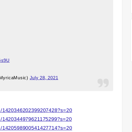
iGs9U
icaMusic)
July 28, 2021
tus/1420346202399207428?s=20
tus/1420344979621175299?s=20
tus/1420598900541427714?s=20