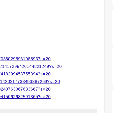
417036029593198593?s=20
tus/1417298426144821249?s=20
417418299453755394?s=20
s/1420217733493387269?s=20
420248763067633667?s=20
420415062632591365?s=20