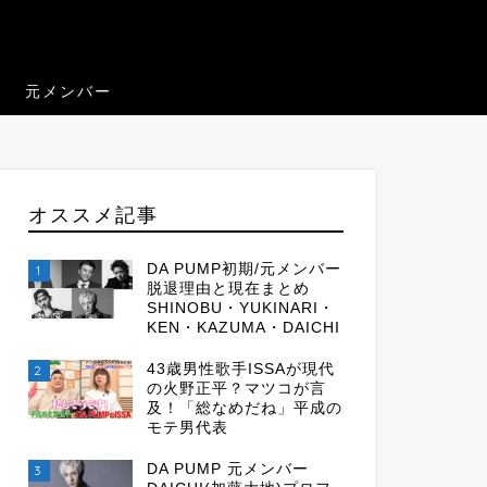
元メンバー
オススメ記事
DA PUMP初期/元メンバー
1
脱退理由と現在まとめ
SHINOBU・YUKINARI・
KEN・KAZUMA・DAICHI
43歳男性歌手ISSAが現代
2
の火野正平？マツコが言
及！「総なめだね」平成の
モテ男代表
DA PUMP 元メンバー
3