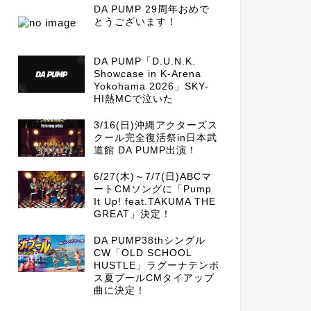
DA PUMP 29周年おめで
とうございます！
DA PUMP「D.U.N.K.
Showcase in K-Arena
Yokohama 2026」SKY-
HI熱MCで泣いた
3/16(日)沖縄アクターズス
クール完全復活祭in日本武
道館 DA PUMP出演！
6/27(木)～7/7(日)ABCマ
ートCMソングに「Pump
It Up! feat.TAKUMA THE
GREAT」決定！
DA PUMP38thシングル
CW「OLD SCHOOL
HUSTLE」ラグーナテンボ
ス夏プールCMタイアップ
曲に決定！