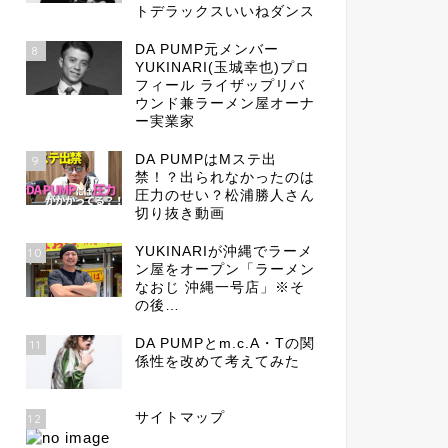
トデラックスいいねダンス
DA PUMP元メンバー
8
YUKINARI(玉城幸也)プロ
フィール ライザップリバ
ウンド兼ラーメン屋オーナ
ー実業家
DA PUMPはMステ出
9
禁！？出られなかったのは
圧力のせい？松浦勝人さん
切り抜き動画
YUKINARIが沖縄でラーメ
10
ン屋をオープン「ラーメン
なおじ 沖縄一号店」※そ
の後…
DA PUMPとm.c.A・Tの関
11
係性を改めて考えてみた
サイトマップ
12