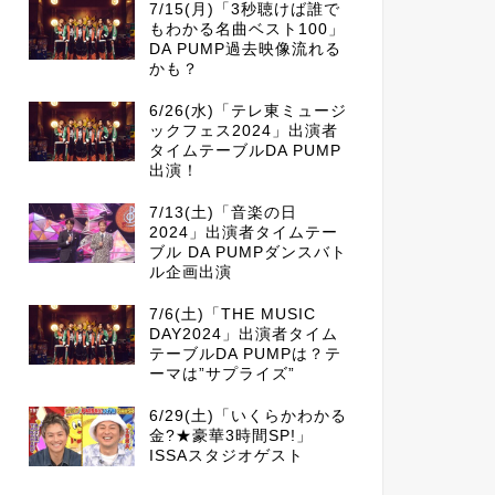
7/15(月)「3秒聴けば誰で
もわかる名曲ベスト100」
DA PUMP過去映像流れる
かも？
6/26(水)「テレ東ミュージ
ックフェス2024」出演者
タイムテーブルDA PUMP
出演！
7/13(土)「音楽の日
2024」出演者タイムテー
ブル DA PUMPダンスバト
ル企画出演
7/6(土)「THE MUSIC
DAY2024」出演者タイム
テーブルDA PUMPは？テ
ーマは”サプライズ”
6/29(土)「いくらかわかる
金?★豪華3時間SP!」
ISSAスタジオゲスト