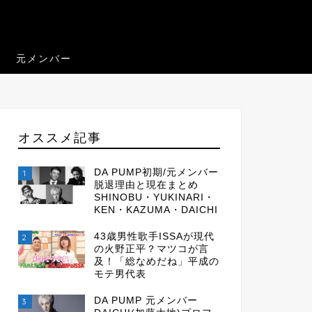
元メンバー
オススメ記事
DA PUMP初期/元メンバー
1
脱退理由と現在まとめ
SHINOBU・YUKINARI・
KEN・KAZUMA・DAICHI
43歳男性歌手ISSAが現代
2
の火野正平？マツコが言
及！「総なめだね」平成の
モテ男代表
DA PUMP 元メンバー
3