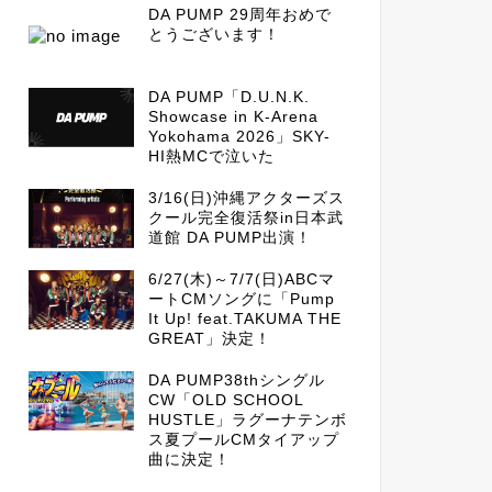
DA PUMP 29周年おめで
とうございます！
DA PUMP「D.U.N.K.
Showcase in K-Arena
Yokohama 2026」SKY-
HI熱MCで泣いた
3/16(日)沖縄アクターズス
クール完全復活祭in日本武
道館 DA PUMP出演！
6/27(木)～7/7(日)ABCマ
ートCMソングに「Pump
It Up! feat.TAKUMA THE
GREAT」決定！
DA PUMP38thシングル
CW「OLD SCHOOL
HUSTLE」ラグーナテンボ
ス夏プールCMタイアップ
曲に決定！