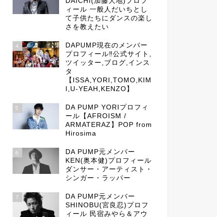
DAICHI(加藤大地)プロフ
ィール 一般人だいちとし
て子供たちにダンスの楽し
さを教えたい
DAPUMP現在のメンバー
4
プロフィール‼公式サイト,
ツイッター,ブログ,インス
タ
【ISSA,YORI,TOMO,KIM
I,U-YEAH,KENZO】
DA PUMP YORIプロフィ
5
ール【AFROISM /
ARMATERAZ】POP from
Hirosima
DA PUMP元メンバー
6
KEN(奥本健)プロフィール
ダンサー・アーティスト・
シンガー・ラッパー
DA PUMP元メンバー
7
SHINOBU(宮良忍)プロフ
ィール 民宿みやら＆アウ