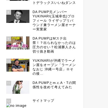
トデラックスいいねダンス
DA PUMP元メンバー
8
YUKINARI(玉城幸也)プロ
フィール ライザップリバ
ウンド兼ラーメン屋オーナ
ー実業家
DA PUMPはMステ出
9
禁！？出られなかったのは
圧力のせい？松浦勝人さん
切り抜き動画
YUKINARIが沖縄でラーメ
10
ン屋をオープン「ラーメン
なおじ 沖縄一号店」※そ
の後…
DA PUMPとm.c.A・Tの関
11
係性を改めて考えてみた
サイトマップ
12