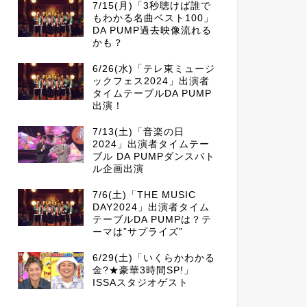
7/15(月)「3秒聴けば誰で
もわかる名曲ベスト100」
DA PUMP過去映像流れる
かも？
6/26(水)「テレ東ミュージ
ックフェス2024」出演者
タイムテーブルDA PUMP
出演！
7/13(土)「音楽の日
2024」出演者タイムテー
ブル DA PUMPダンスバト
ル企画出演
7/6(土)「THE MUSIC
DAY2024」出演者タイム
テーブルDA PUMPは？テ
ーマは”サプライズ”
6/29(土)「いくらかわかる
金?★豪華3時間SP!」
ISSAスタジオゲスト