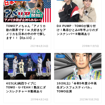
TOMOアメちゃん「アメリカ
DA PUMP・TOMOが振り付
欲の限界です！w 大好きなア
け！島谷ひとみ4年半ぶりのダ
メリカを日本の中の中で探し
ンスナンバー※動画あり
ます！！【Ep.13】」
2021年6月26日
2018年11月5日
TOMO
TOMO
4/23(火)純烈ライブに
10/28(土)「令和5年度小中高
TOMO・U-YEAH！熟女にダ
生ダンスフェスティバル」
ンスレクチャー※動画あり
TOMO出演
2019年4月24日
2023年10月29日