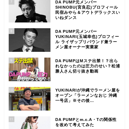
7
DA PUMP元メンバー
SHINOBU(宮良忍)プロフィール
民宿みやら＆アウトデラックスい
いねダンス
8
DA PUMP元メンバー
YUKINARI(玉城幸也)プロフィー
ル ライザップリバウンド兼ラー
メン屋オーナー実業家
9
DA PUMPはMステ出禁！？出ら
れなかったのは圧力のせい？松浦
勝人さん切り抜き動画
10
YUKINARIが沖縄でラーメン屋を
オープン「ラーメンなおじ 沖縄
一号店」※その後…
11
DA PUMPとm.c.A・Tの関係性
を改めて考えてみた