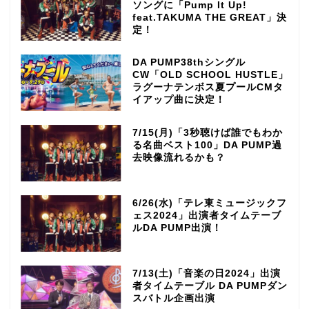
ソングに「Pump It Up!
feat.TAKUMA THE GREAT」決
定！
DA PUMP38thシングル
CW「OLD SCHOOL HUSTLE」
ラグーナテンボス夏プールCMタ
イアップ曲に決定！
7/15(月)「3秒聴けば誰でもわか
る名曲ベスト100」DA PUMP過
去映像流れるかも？
6/26(水)「テレ東ミュージックフ
ェス2024」出演者タイムテーブ
ルDA PUMP出演！
7/13(土)「音楽の日2024」出演
者タイムテーブル DA PUMPダン
スバトル企画出演