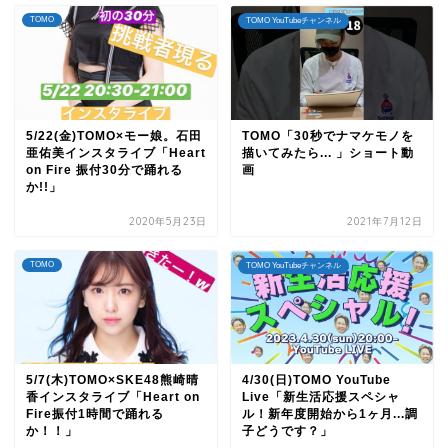
TOMO
TOMO YouTubeチャンネル
5/22(金)TOMO×モー娘。石田
TOMO「30秒でナマケモノを
亜佑美インスタライブ「Heart
描いてみたら... 」ショート動
on Fire 振付30分で踊れる
画
か!!」
2020年5月23日
2021年7月12日
TOMO
TOMO YouTubeチャンネル
5/7(木)TOMO×SKE48熊崎晴
4/30(日)TOMO YouTube
香インスタライブ「Heart on
Live「新生活応援スペシャ
Fire振付1時間で踊れる
ル！新年度開始から1ヶ月...調
か！！」
子どうです？」