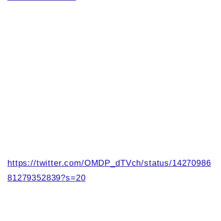
https://twitter.com/OMDP_dTVch/status/14270986
81279352839?s=20