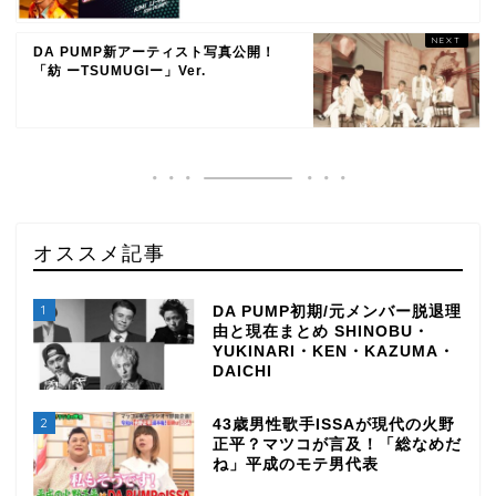
DA PUMP新アーティスト写真公開！
「紡 ーTSUMUGIー」Ver.
オススメ記事
1
DA PUMP初期/元メンバー脱退理
由と現在まとめ SHINOBU・
YUKINARI・KEN・KAZUMA・
DAICHI
2
43歳男性歌手ISSAが現代の火野
正平？マツコが言及！「総なめだ
ね」平成のモテ男代表