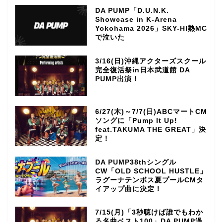
DA PUMP「D.U.N.K.
Showcase in K-Arena
Yokohama 2026」SKY-HI熱MC
で泣いた
3/16(日)沖縄アクターズスクール
完全復活祭in日本武道館 DA
PUMP出演！
6/27(木)～7/7(日)ABCマートCM
ソングに「Pump It Up!
feat.TAKUMA THE GREAT」決
定！
DA PUMP38thシングル
CW「OLD SCHOOL HUSTLE」
ラグーナテンボス夏プールCMタ
イアップ曲に決定！
7/15(月)「3秒聴けば誰でもわか
る名曲ベスト100」DA PUMP過