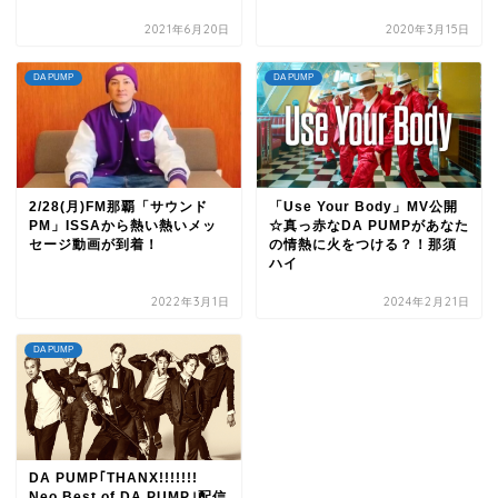
2021年6月20日
2020年3月15日
DA PUMP
DA PUMP
2/28(月)FM那覇「サウンド
「Use Your Body」MV公開
PM」ISSAから熱い熱いメッ
☆真っ赤なDA PUMPがあなた
セージ動画が到着！
の情熱に火をつける？！那須
ハイ
2022年3月1日
2024年2月21日
DA PUMP
DA PUMP｢THANX!!!!!!!
Neo Best of DA PUMP｣配信