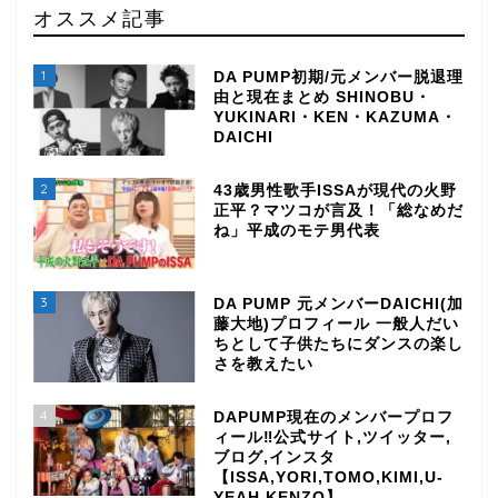
オススメ記事
1
DA PUMP初期/元メンバー脱退理
由と現在まとめ SHINOBU・
YUKINARI・KEN・KAZUMA・
DAICHI
2
43歳男性歌手ISSAが現代の火野
正平？マツコが言及！「総なめだ
ね」平成のモテ男代表
3
DA PUMP 元メンバーDAICHI(加
藤大地)プロフィール 一般人だい
ちとして子供たちにダンスの楽し
さを教えたい
4
DAPUMP現在のメンバープロフ
ィール‼公式サイト,ツイッター,
ブログ,インスタ
【ISSA,YORI,TOMO,KIMI,U-
YEAH,KENZO】