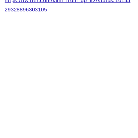
https://twitter.com/kimi_from_dp_kz/status/10145
29328896303105