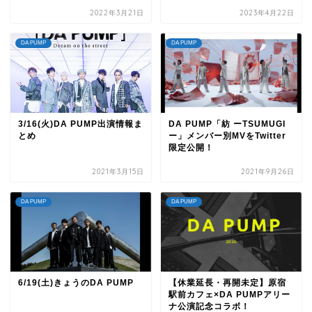
2022年3月21日
2023年4月22日
DA PUMP
DA PUMP
3/16(火)DA PUMP出演情報ま
DA PUMP「紡 ーTSUMUGI
とめ
ー」メンバー別MVをTwitter
限定公開！
2021年3月15日
2021年9月26日
DA PUMP
DA PUMP
6/19(土)きょうのDA PUMP
【休業延長・再開未定】原宿
駅前カフェ×DA PUMPアリー
ナ公演記念コラボ！