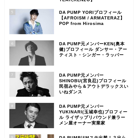
5
DA PUMP YORIプロフィール
【AFROISM / ARMATERAZ】
POP from Hirosima
6
DA PUMP元メンバーKEN(奥本
健)プロフィール ダンサー・アー
ティスト・シンガー・ラッパー
7
DA PUMP元メンバー
SHINOBU(宮良忍)プロフィール
民宿みやら＆アウトデラックスい
いねダンス
8
DA PUMP元メンバー
YUKINARI(玉城幸也)プロフィー
ル ライザップリバウンド兼ラー
メン屋オーナー実業家
9
DA PUMPはMステ出禁！？出ら