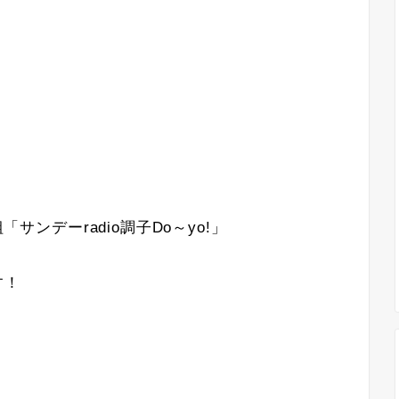
「サンデーradio調子Do～yo!」
す！