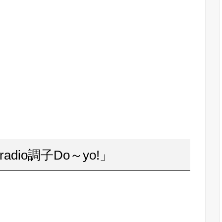
adio調子Do～yo!」