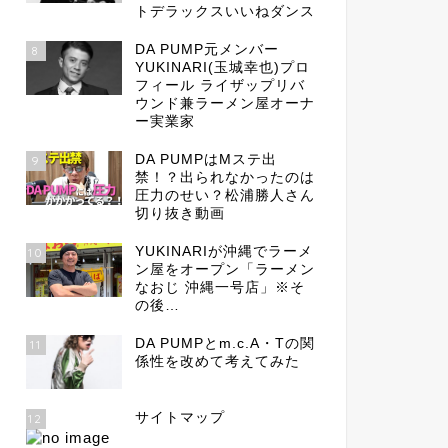
トデラックスいいねダンス
DA PUMP元メンバー
8
YUKINARI(玉城幸也)プロ
フィール ライザップリバ
ウンド兼ラーメン屋オーナ
ー実業家
DA PUMPはMステ出
9
禁！？出られなかったのは
圧力のせい？松浦勝人さん
切り抜き動画
YUKINARIが沖縄でラーメ
10
ン屋をオープン「ラーメン
なおじ 沖縄一号店」※そ
の後…
DA PUMPとm.c.A・Tの関
11
係性を改めて考えてみた
サイトマップ
12