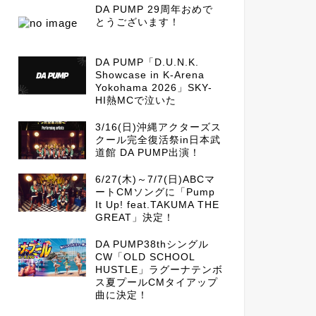
DA PUMP 29周年おめで
とうございます！
DA PUMP「D.U.N.K.
Showcase in K-Arena
Yokohama 2026」SKY-
HI熱MCで泣いた
3/16(日)沖縄アクターズス
クール完全復活祭in日本武
道館 DA PUMP出演！
6/27(木)～7/7(日)ABCマ
ートCMソングに「Pump
It Up! feat.TAKUMA THE
GREAT」決定！
DA PUMP38thシングル
CW「OLD SCHOOL
HUSTLE」ラグーナテンボ
ス夏プールCMタイアップ
曲に決定！