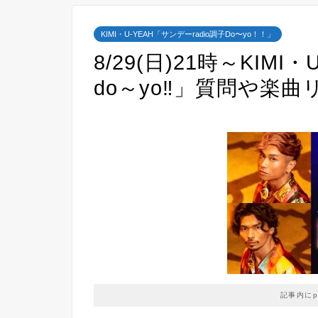
KIMI・U-YEAH「サンデーradio調子Do〜yo！！」
8/29(日)21時～KIMI
do～yo‼」質問や楽
記事内に