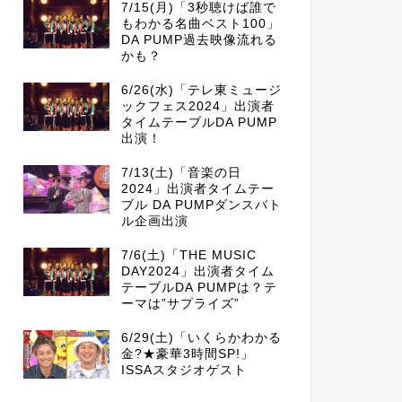
7/15(月)「3秒聴けば誰で
もわかる名曲ベスト100」
DA PUMP過去映像流れる
かも？
6/26(水)「テレ東ミュージ
ックフェス2024」出演者
タイムテーブルDA PUMP
出演！
7/13(土)「音楽の日
2024」出演者タイムテー
ブル DA PUMPダンスバト
ル企画出演
7/6(土)「THE MUSIC
DAY2024」出演者タイム
テーブルDA PUMPは？テ
ーマは”サプライズ”
6/29(土)「いくらかわかる
金?★豪華3時間SP!」
ISSAスタジオゲスト