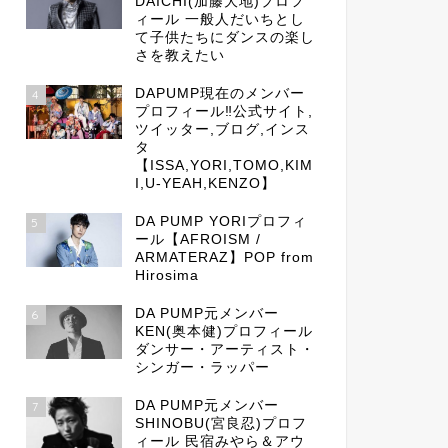
DAICHI(加藤大地)プロフ
ィール 一般人だいちとし
て子供たちにダンスの楽し
さを教えたい
DAPUMP現在のメンバー
4
プロフィール‼公式サイト,
ツイッター,ブログ,インス
タ
【ISSA,YORI,TOMO,KIM
I,U-YEAH,KENZO】
DA PUMP YORIプロフィ
5
ール【AFROISM /
ARMATERAZ】POP from
Hirosima
DA PUMP元メンバー
6
KEN(奥本健)プロフィール
ダンサー・アーティスト・
シンガー・ラッパー
DA PUMP元メンバー
7
SHINOBU(宮良忍)プロフ
ィール 民宿みやら＆アウ