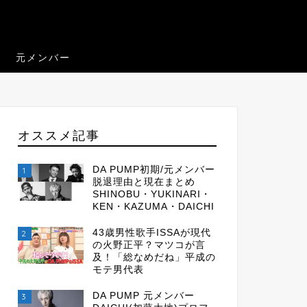
元メンバー
オススメ記事
DA PUMP初期/元メンバー
1
脱退理由と現在まとめ
SHINOBU・YUKINARI・
KEN・KAZUMA・DAICHI
43歳男性歌手ISSAが現代
2
の火野正平？マツコが言
及！「総なめだね」平成の
モテ男代表
DA PUMP 元メンバー
3