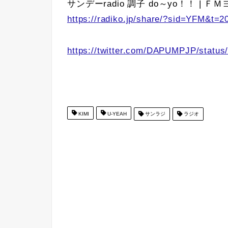
サンデーradio 調子 do～yo！！ | ＦＭヨコハマ
https://radiko.jp/share/?sid=YFM&t=
https://twitter.com/DAPUMPJP/statu
KIMI
U-YEAH
サンラジ
ラジオ