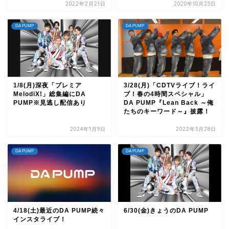
2022年2月21日
2020年10月25日
DA PUMP
DA PUMP
1/8(月)深夜「プレミア
3/28(月)「CDTVライブ！ライ
MelodiX!」総集編にDA
ブ！春の4時間スペシャル」
PUMP※見逃し配信あり
DA PUMP『Lean Back ～俺
たちのキーワード～』披露！
2024年1月9日
2022年3月28日
DA PUMP
DA PUMP
4/18(土)最近のDA PUMP続々
6/30(金)きょうのDA PUMP
インスタライブ！