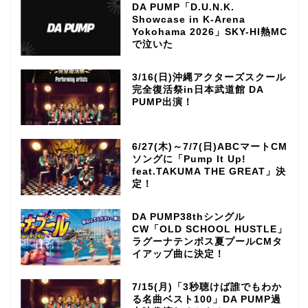
DA PUMP「D.U.N.K.
Showcase in K-Arena
Yokohama 2026」SKY-HI熱MC
で泣いた
3/16(日)沖縄アクターズスクール
完全復活祭in日本武道館 DA
PUMP出演！
6/27(木)～7/7(日)ABCマートCM
ソングに「Pump It Up!
feat.TAKUMA THE GREAT」決
定！
DA PUMP38thシングル
CW「OLD SCHOOL HUSTLE」
ラグーナテンボス夏プールCMタ
イアップ曲に決定！
7/15(月)「3秒聴けば誰でもわか
る名曲ベスト100」DA PUMP過