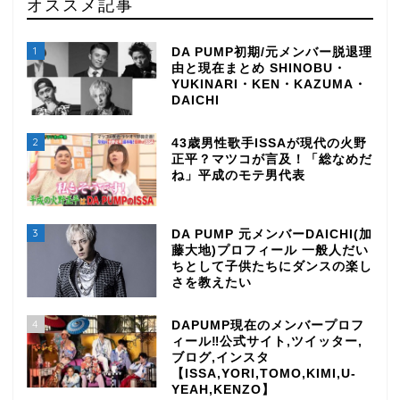
オススメ記事
1
DA PUMP初期/元メンバー脱退理
由と現在まとめ SHINOBU・
YUKINARI・KEN・KAZUMA・
DAICHI
2
43歳男性歌手ISSAが現代の火野
正平？マツコが言及！「総なめだ
ね」平成のモテ男代表
3
DA PUMP 元メンバーDAICHI(加
藤大地)プロフィール 一般人だい
ちとして子供たちにダンスの楽し
さを教えたい
4
DAPUMP現在のメンバープロフ
ィール‼公式サイト,ツイッター,
ブログ,インスタ
【ISSA,YORI,TOMO,KIMI,U-
YEAH,KENZO】