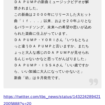
ＤＡ ＰＵＭＰの新曲ミュージックビデオが解
禁されました。
この新曲は２０００年にリリースした大ヒット
曲「ｉｆ．．．」以来、およそ２０年ぶりとな
るバラードソング。未来への希望や思いが込め
られた楽曲に仕上がっています。
ＤＡ ＰＵＭＰ・ＹＯＲＩさん「いつもとちょ
っと違うＤＡ ＰＵＭＰと言いますか、またち
ょっと大人な感じのＤＡ ＰＵＭＰが見せられ
るんじゃないかなと思ってがんばりました」
ＤＡ ＰＵＭＰ・ＩＳＳＡさん「いい歳ですか
ら、いい加減に大人になっていかないと」
新曲「紡」は９月発売です。
https://twitter.com/tbs_news/status/143224289421
2005888?s=20