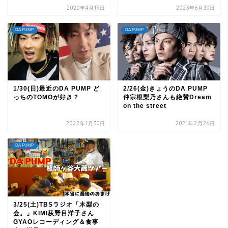
2020年4月19日
2023年6月30日
DA PUMP
DA PUMP
1/30(日)最近のDA PUMP ど
2/26(金)きょうのDA PUMP
っちのTOMOが好き？
仲宗根梨乃さんも絶賛Dream
on the street
2022年1月30日
2021年2月26日
DA PUMP
3/25(土)TBSラジオ「木梨の
会。」KIMI荻野目洋子さん
GYAOレコーディング＆食事