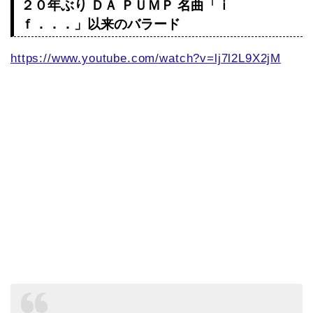
２０年ぶり ＤＡ ＰＵＭＰ 名曲「ｉ
ｆ．．．」以来のバラード
https://www.youtube.com/watch?v=lj7l2L9X2jM