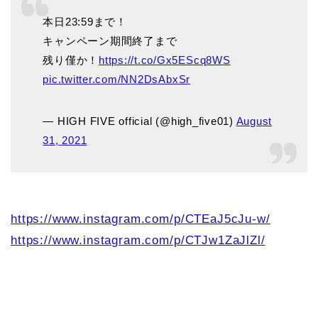
本日23:59まで！
キャンペーン期間終了まで
残り僅か！
https://t.co/Gx5EScq8WS
pic.twitter.com/NN2DsAbxSr
— HIGH FIVE official (@high_five01)
August
31, 2021
https://www.instagram.com/p/CTEaJ5cJu-w/
https://www.instagram.com/p/CTJw1ZaJlZl/