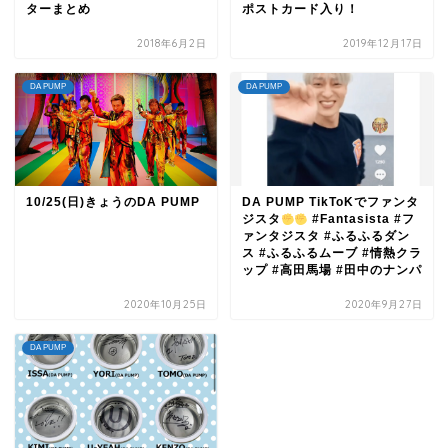
ターまとめ
ポストカード入り！
2018年6月2日
2019年12月17日
DA PUMP
DA PUMP
10/25(日)きょうのDA PUMP
DA PUMP TikToKでファンタ
ジスタ
#Fantasista #フ
ァンタジスタ #ふるふるダン
ス #ふるふるムーブ #情熱クラ
ップ #高田馬場 #田中のナンパ
2020年10月25日
2020年9月27日
DA PUMP