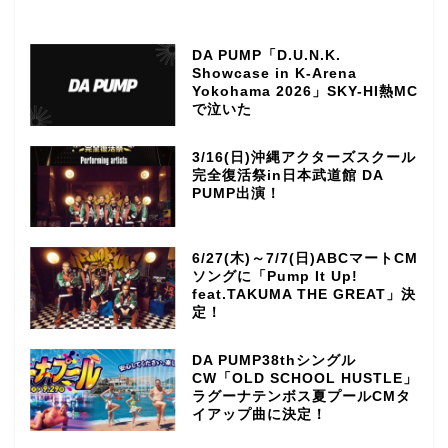
DA PUMP「D.U.N.K.
Showcase in K-Arena
Yokohama 2026」SKY-HI熱MC
で泣いた
3/16(日)沖縄アクターズスクール
完全復活祭in日本武道館 DA
PUMP出演！
6/27(木)～7/7(日)ABCマートCM
ソングに「Pump It Up!
feat.TAKUMA THE GREAT」決
定！
DA PUMP38thシングル
CW「OLD SCHOOL HUSTLE」
ラグーナテンボス夏プールCMタ
イアップ曲に決定！
TOP