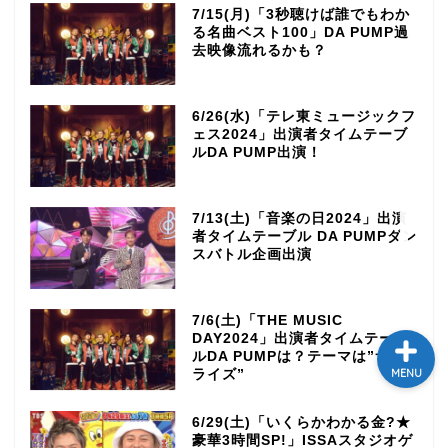
7/15(月)「3秒聴けば誰でもわか
テレビ
る名曲ベスト100」DA PUMP過
去映像流れるかも？
ラジオ
6/26(水)「テレ東ミュージックフ
ェス2024」出演者タイムテーブ
メゾン・ド・ミュージック
ルDA PUMP出演！
～DA PUMP YORIの晴れ
ばれラジオ～
7/13(土)「音楽の日2024」出演
者タイムテーブル DA PUMPダン
ライブ・イベント
スバトル企画出演
7/6(土)「THE MUSIC
DAY2024」出演者タイムテーブ
ルDA PUMPは？テーマは”サプ
ライズ”
MENU
6/29(土)「いくらかわかる金?★
豪華3時間SP!」ISSAスタジオゲ