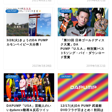
2022年6月23日
2019年6月12日
DA PUMP
DA PUMP
3/28(火)きょうのDA PUMP
「第33回 日本ゴールドディス
カモンベイビー大分県！
ク大賞」DA
PUMP「U.S.A.」特別賞/ベス
ト5ソング・バイ・ダウンロー
ド受賞
2023年3月28日
2019年5月22日
DA PUMP
DA PUMP
DAPUMP「USA」芸能人のい
12/17(火)DA PUMP 武道館
いねdance動画＆反応ツイッ
DVDフラゲ日まとめ！初回は