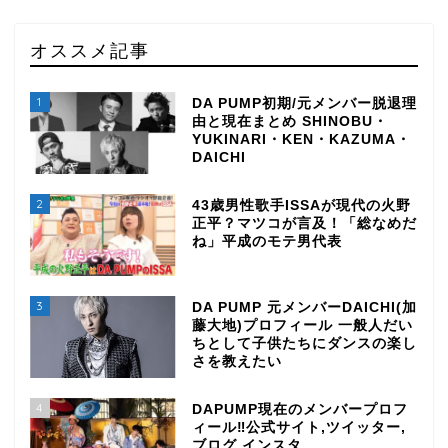
オススメ記事
1
DA PUMP初期/元メンバー脱退理
由と現在まとめ SHINOBU・
YUKINARI・KEN・KAZUMA・
DAICHI
2
43歳男性歌手ISSAが現代の火野
正平？マツコが言及！「総なめだ
ね」平成のモテ男代表
3
DA PUMP 元メンバーDAICHI(加
藤大地)プロフィール 一般人だい
ちとして子供たちにダンスの楽し
さを教えたい
4
DAPUMP現在のメンバープロフ
ィール‼公式サイト,ツイッター,
ブログ,インスタ