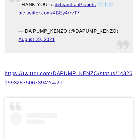
THANK YOU for
@teamLabPlanets
pic.twitter.com/XBEy4rrvT7
— DA PUMP_KENZO (@DAPUMP_KENZO)
August 29, 2021
https://twitter.com/DAPUMP_KENZO/status/14326
15932875067394?s=20