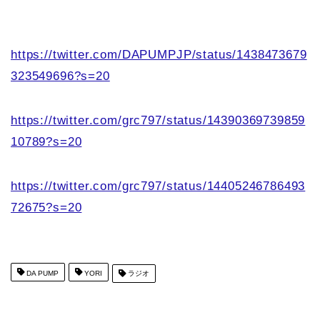
https://twitter.com/DAPUMPJP/status/1438473679
323549696?s=20
https://twitter.com/grc797/status/14390369739859
10789?s=20
https://twitter.com/grc797/status/14405246786493
72675?s=20
DA PUMP
YORI
ラジオ