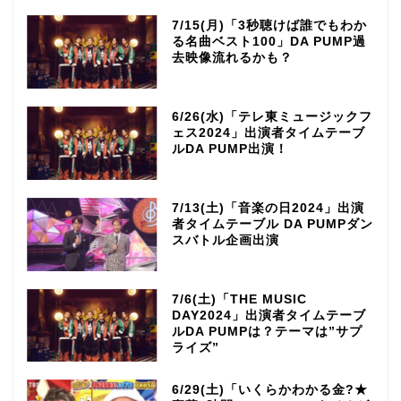
7/15(月)「3秒聴けば誰でもわか
る名曲ベスト100」DA PUMP過
去映像流れるかも？
6/26(水)「テレ東ミュージックフ
ェス2024」出演者タイムテーブ
ルDA PUMP出演！
7/13(土)「音楽の日2024」出演
者タイムテーブル DA PUMPダン
スバトル企画出演
7/6(土)「THE MUSIC
DAY2024」出演者タイムテーブ
ルDA PUMPは？テーマは”サプ
ライズ”
6/29(土)「いくらかわかる金?★