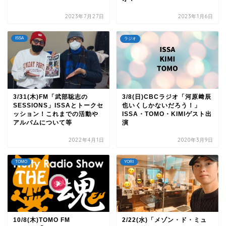
2023年7月27日
2023年1月6日
ISSA
ラジオ
3/31(木)FM「武部聡志の
3/8(日)CBCラジオ「河原﨑辰
SESSIONS」ISSAとトークセ
也いくしかないだろう！」
ッション！これまでの活動や
ISSA・TOMO・KIMIゲスト出
アルバムについて等
演
2022年4月1日
2020年3月9日
TOMO
YORI
10/8(木)TOMO FM
2/22(水)「メゾン・ド・ミュ