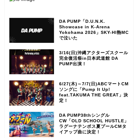
DA PUMP「D.U.N.K.
Showcase in K-Arena
Yokohama 2026」SKY-HI熱MC
で泣いた
3/16(日)沖縄アクターズスクール
完全復活祭in日本武道館 DA
PUMP出演！
6/27(木)～7/7(日)ABCマートCM
ソングに「Pump It Up!
feat.TAKUMA THE GREAT」決
定！
DA PUMP38thシングル
CW「OLD SCHOOL HUSTLE」
ラグーナテンボス夏プールCMタ
イアップ曲に決定！