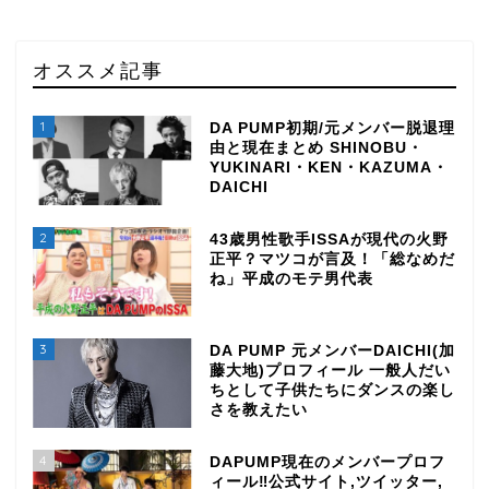
オススメ記事
1
DA PUMP初期/元メンバー脱退理
由と現在まとめ SHINOBU・
YUKINARI・KEN・KAZUMA・
DAICHI
2
43歳男性歌手ISSAが現代の火野
正平？マツコが言及！「総なめだ
ね」平成のモテ男代表
3
DA PUMP 元メンバーDAICHI(加
藤大地)プロフィール 一般人だい
ちとして子供たちにダンスの楽し
さを教えたい
4
DAPUMP現在のメンバープロフ
ィール‼公式サイト,ツイッター,