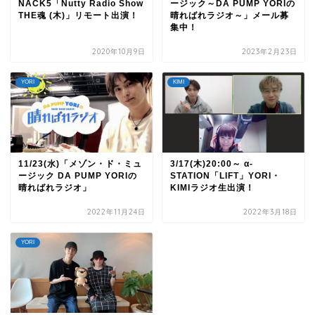
NACK5「Nutty Radio Show
ージック～DA PUMP YORIの
THE魂 (木)」リモート出演！
晴ればれラジオ～」メール募
集中！
2020年10月9日
2023年2月23日
YORI
KIMI
11/23(水)「メゾン・ド・ミュ
3/17(木)20:00～ α-
ージック DA PUMP YORIの
STATION「LIFT」YORI・
晴ればれラジオ」
KIMIラジオ生出演！
2022年11月24日
2022年3月18日
YORI