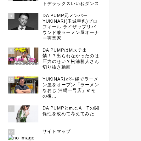
トデラックスいいねダンス
DA PUMP元メンバー
8
YUKINARI(玉城幸也)プロ
フィール ライザップリバ
ウンド兼ラーメン屋オーナ
ー実業家
DA PUMPはMステ出
9
禁！？出られなかったのは
圧力のせい？松浦勝人さん
切り抜き動画
YUKINARIが沖縄でラーメ
10
ン屋をオープン「ラーメン
なおじ 沖縄一号店」※そ
の後…
DA PUMPとm.c.A・Tの関
11
係性を改めて考えてみた
サイトマップ
12