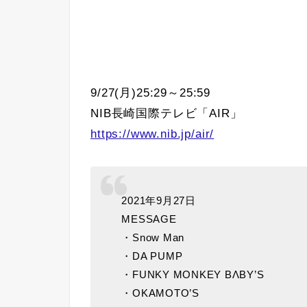
9/27(月)25:29～25:59
NIB長崎国際テレビ「AIR」
https://www.nib.jp/air/
2021年9月27日
MESSAGE
・Snow Man
・DA PUMP
・FUNKY MONKEY BΛBY’S
・OKAMOTO’S