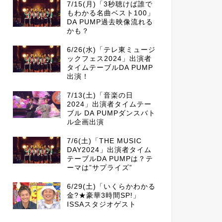
7/15(月)「3秒聴けば誰で
もわかる名曲ベスト100」
DA PUMP過去映像流れる
かも？
6/26(水)「テレ東ミュージ
ックフェス2024」出演者
タイムテーブルDA PUMP
出演！
7/13(土)「音楽の日
2024」出演者タイムテー
ブル DA PUMPダンスバト
ル企画出演
7/6(土)「THE MUSIC
DAY2024」出演者タイム
テーブルDA PUMPは？テ
ーマは”サプライズ”
6/29(土)「いくらかわかる
金?★豪華3時間SP!」
ISSAスタジオゲスト