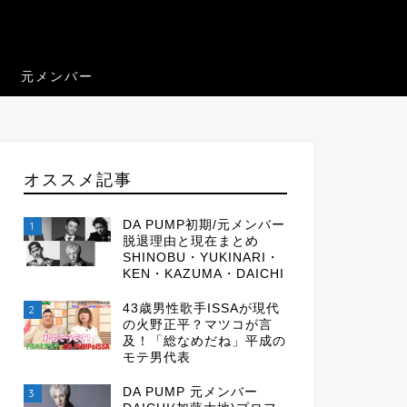
元メンバー
オススメ記事
DA PUMP初期/元メンバー
1
脱退理由と現在まとめ
SHINOBU・YUKINARI・
KEN・KAZUMA・DAICHI
43歳男性歌手ISSAが現代
2
の火野正平？マツコが言
及！「総なめだね」平成の
モテ男代表
DA PUMP 元メンバー
3