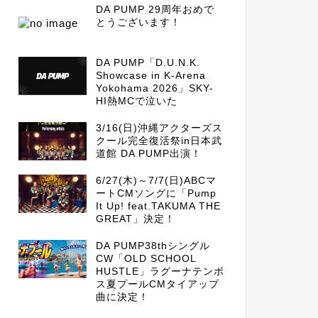
DA PUMP 29周年おめで
とうございます！
DA PUMP「D.U.N.K.
Showcase in K-Arena
Yokohama 2026」SKY-
HI熱MCで泣いた
3/16(日)沖縄アクターズス
クール完全復活祭in日本武
道館 DA PUMP出演！
6/27(木)～7/7(日)ABCマ
ートCMソングに「Pump
It Up! feat.TAKUMA THE
GREAT」決定！
DA PUMP38thシングル
CW「OLD SCHOOL
HUSTLE」ラグーナテンボ
ス夏プールCMタイアップ
曲に決定！