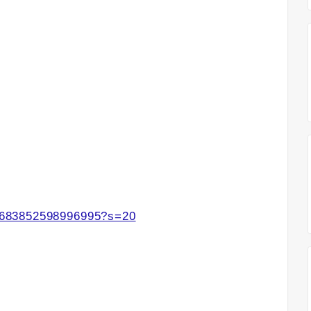
441683852598996995?s=20