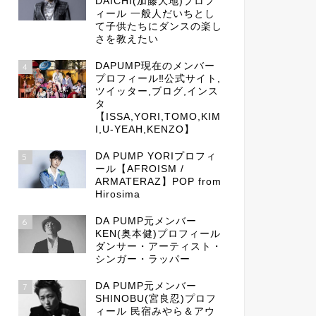
DAICHI(加藤大地)プロフ
ィール 一般人だいちとし
て子供たちにダンスの楽し
さを教えたい
DAPUMP現在のメンバー
4
プロフィール‼公式サイト,
ツイッター,ブログ,インス
タ
【ISSA,YORI,TOMO,KIM
I,U-YEAH,KENZO】
DA PUMP YORIプロフィ
5
ール【AFROISM /
ARMATERAZ】POP from
Hirosima
DA PUMP元メンバー
6
KEN(奥本健)プロフィール
ダンサー・アーティスト・
シンガー・ラッパー
DA PUMP元メンバー
7
SHINOBU(宮良忍)プロフ
ィール 民宿みやら＆アウ