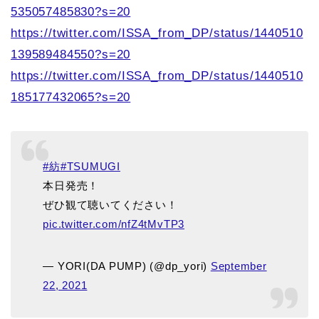
535057485830?s=20
https://twitter.com/ISSA_from_DP/status/1440510
139589484550?s=20
https://twitter.com/ISSA_from_DP/status/1440510
185177432065?s=20
#紡
#TSUMUGI
本日発売！
ぜひ観て聴いてください！
pic.twitter.com/nfZ4tMvTP3
— YORI(DA PUMP) (@dp_yori)
September
22, 2021