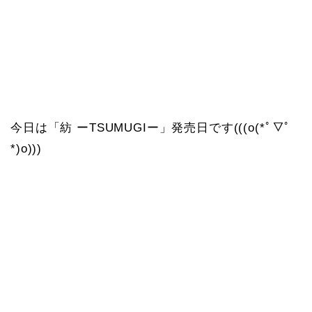
今日は「紡 ーTSUMUGIー」発売日です(((o(*ﾟ▽ﾟ
*)o)))