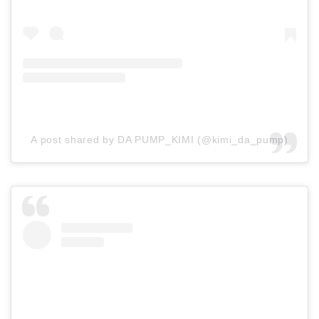
A post shared by DA PUMP_KIMI (@kimi_da_pump)