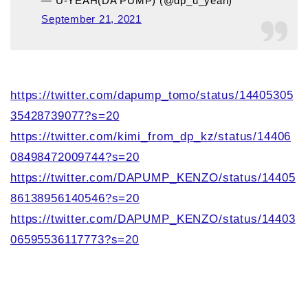
— U-YEAH(DA PUMP) (@dp_u_yeah)
September 21, 2021
https://twitter.com/dapump_tomo/status/14405305
35428739077?s=20
https://twitter.com/kimi_from_dp_kz/status/14406
08498472009744?s=20
https://twitter.com/DAPUMP_KENZO/status/14405
86138956140546?s=20
https://twitter.com/DAPUMP_KENZO/status/14403
06595536117773?s=20