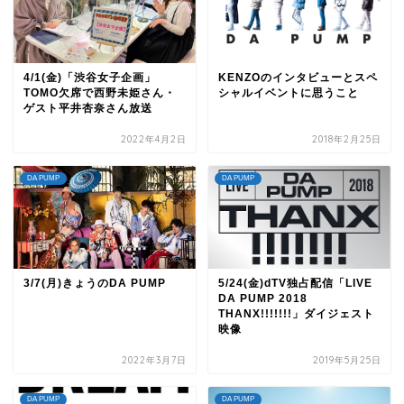
4/1(金)「渋谷女子企画」
KENZOのインタビューとスペ
TOMO欠席で西野未姫さん・
シャルイベントに思うこと
ゲスト平井杏奈さん放送
2022年4月2日
2018年2月25日
DA PUMP
DA PUMP
3/7(月)きょうのDA PUMP
5/24(金)dTV独占配信「LIVE
DA PUMP 2018
THANX!!!!!!!」ダイジェスト
映像
2022年3月7日
2019年5月25日
DA PUMP
DA PUMP