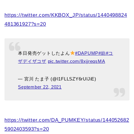
https://twitter.com/KKBOX_JP/status/1440498824
481361927?s=20
本日発売ゲットしたよん
#DAPUMP
#紡
#コ
ザデイザコザ
pic.twitter.com/8xjjreqsMA
— 宮川 たま子 (@I1FLLSZY6rUlJiE)
September 22, 2021
https://twitter.com/DA_PUMKEY/status/144052682
5902403593?s=20