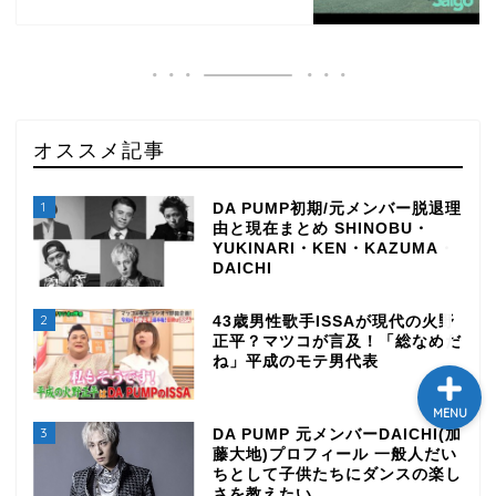
テレビ
ラジオ
オススメ記事
メゾン・ド・ミュージック
～DA PUMP YORIの晴れ
ばれラジオ～
1
DA PUMP初期/元メンバー脱退理
由と現在まとめ SHINOBU・
YUKINARI・KEN・KAZUMA・
ライブ・イベント
DAICHI
2
43歳男性歌手ISSAが現代の火野
正平？マツコが言及！「総なめだ
ね」平成のモテ男代表
MENU
3
DA PUMP 元メンバーDAICHI(加
藤大地)プロフィール 一般人だい
ちとして子供たちにダンスの楽し
さを教えたい