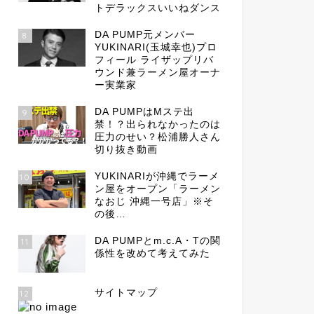
トデラックスいいねダンス
DA PUMP元メンバー
8
YUKINARI(玉城幸也)プロ
フィール ライザップリバ
ウンド兼ラーメン屋オーナ
ー実業家
DA PUMPはMステ出
9
禁！？出られなかったのは
圧力のせい？松浦勝人さん
切り抜き動画
YUKINARIが沖縄でラーメ
10
ン屋をオープン「ラーメン
なおじ 沖縄一号店」※そ
の後…
DA PUMPとm.c.A・Tの関
11
係性を改めて考えてみた
サイトマップ
12