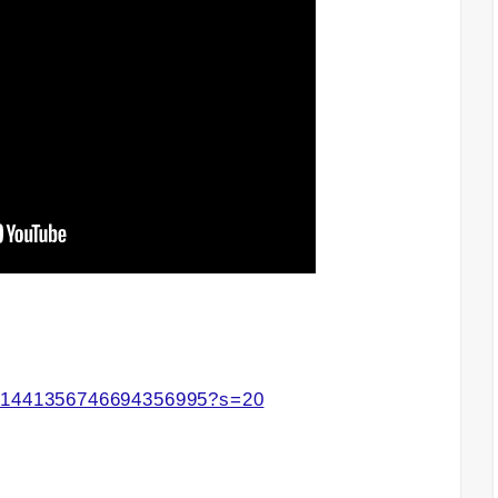
s/1441356746694356995?s=20