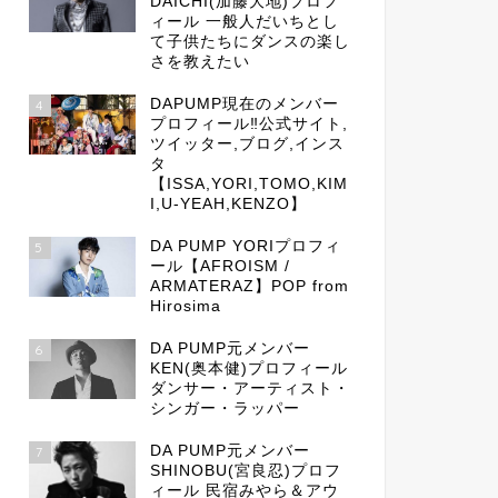
DAICHI(加藤大地)プロフ
ィール 一般人だいちとし
て子供たちにダンスの楽し
さを教えたい
DAPUMP現在のメンバー
4
プロフィール‼公式サイト,
ツイッター,ブログ,インス
タ
【ISSA,YORI,TOMO,KIM
I,U-YEAH,KENZO】
DA PUMP YORIプロフィ
5
ール【AFROISM /
ARMATERAZ】POP from
Hirosima
DA PUMP元メンバー
6
KEN(奥本健)プロフィール
ダンサー・アーティスト・
シンガー・ラッパー
DA PUMP元メンバー
7
SHINOBU(宮良忍)プロフ
ィール 民宿みやら＆アウ