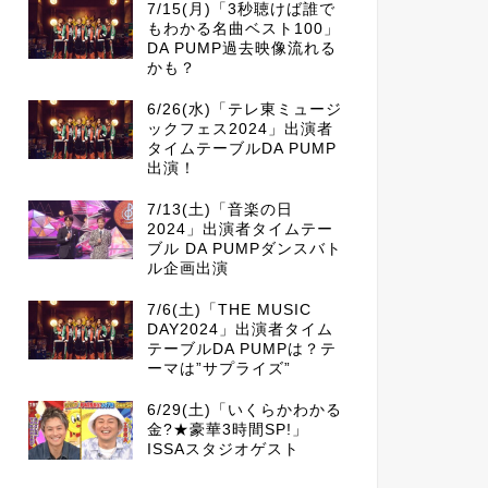
7/15(月)「3秒聴けば誰で
もわかる名曲ベスト100」
DA PUMP過去映像流れる
かも？
6/26(水)「テレ東ミュージ
ックフェス2024」出演者
タイムテーブルDA PUMP
出演！
7/13(土)「音楽の日
2024」出演者タイムテー
ブル DA PUMPダンスバト
ル企画出演
7/6(土)「THE MUSIC
DAY2024」出演者タイム
テーブルDA PUMPは？テ
ーマは”サプライズ”
6/29(土)「いくらかわかる
金?★豪華3時間SP!」
ISSAスタジオゲスト