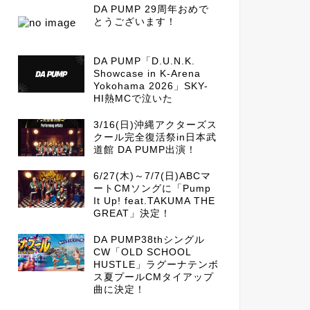
DA PUMP 29周年おめで
とうございます！
DA PUMP「D.U.N.K.
Showcase in K-Arena
Yokohama 2026」SKY-
HI熱MCで泣いた
3/16(日)沖縄アクターズス
クール完全復活祭in日本武
道館 DA PUMP出演！
6/27(木)～7/7(日)ABCマ
ートCMソングに「Pump
It Up! feat.TAKUMA THE
GREAT」決定！
DA PUMP38thシングル
CW「OLD SCHOOL
HUSTLE」ラグーナテンボ
ス夏プールCMタイアップ
曲に決定！