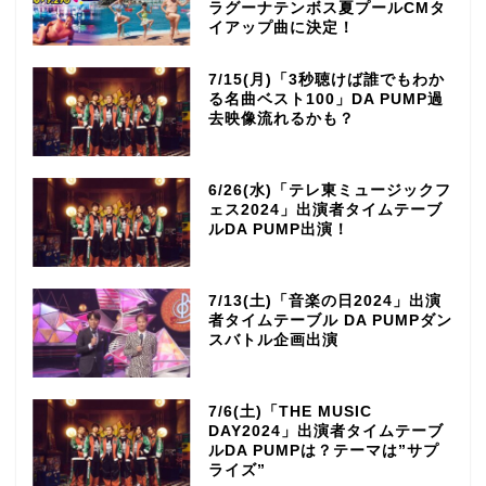
ラグーナテンボス夏プールCMタ
イアップ曲に決定！
7/15(月)「3秒聴けば誰でもわか
る名曲ベスト100」DA PUMP過
去映像流れるかも？
6/26(水)「テレ東ミュージックフ
ェス2024」出演者タイムテーブ
ルDA PUMP出演！
7/13(土)「音楽の日2024」出演
者タイムテーブル DA PUMPダン
スバトル企画出演
7/6(土)「THE MUSIC
DAY2024」出演者タイムテーブ
ルDA PUMPは？テーマは”サプ
ライズ”