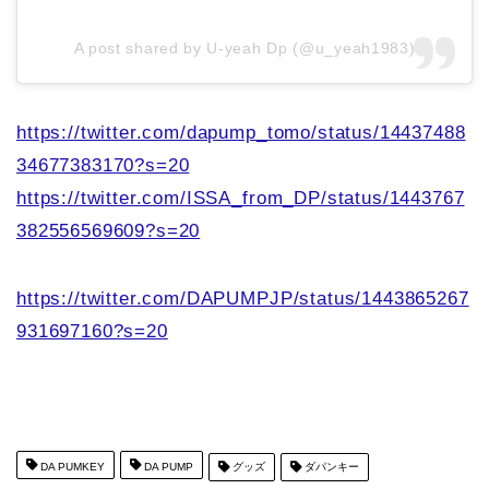
A post shared by U-yeah Dp (@u_yeah1983)
https://twitter.com/dapump_tomo/status/14437488
34677383170?s=20
https://twitter.com/ISSA_from_DP/status/1443767
382556569609?s=20
https://twitter.com/DAPUMPJP/status/1443865267
931697160?s=20
DA PUMKEY
DA PUMP
グッズ
ダパンキー