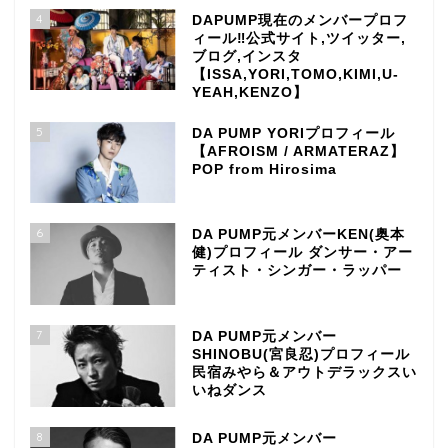
4
DAPUMP現在のメンバープロフ
ィール‼公式サイト,ツイッター,
ブログ,インスタ
【ISSA,YORI,TOMO,KIMI,U-
YEAH,KENZO】
5
DA PUMP YORIプロフィール
【AFROISM / ARMATERAZ】
POP from Hirosima
6
DA PUMP元メンバーKEN(奥本
健)プロフィール ダンサー・アー
ティスト・シンガー・ラッパー
7
DA PUMP元メンバー
SHINOBU(宮良忍)プロフィール
民宿みやら＆アウトデラックスい
いねダンス
8
DA PUMP元メンバー