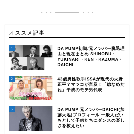
オススメ記事
1
DA PUMP初期/元メンバー脱退理
由と現在まとめ SHINOBU・
YUKINARI・KEN・KAZUMA・
DAICHI
2
43歳男性歌手ISSAが現代の火野
正平？マツコが言及！「総なめだ
ね」平成のモテ男代表
3
DA PUMP 元メンバーDAICHI(加
藤大地)プロフィール 一般人だい
ちとして子供たちにダンスの楽し
さを教えたい