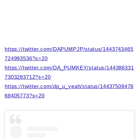
https://twitter.com/DAPUMPJP/status/1443743465
724993536?s=20
https://twitter.com/DA_PUMKEY/status/144386331
7303283712?s=20
https://twitter.com/dp_u_yeah/status/14437509478
68405773?s=20