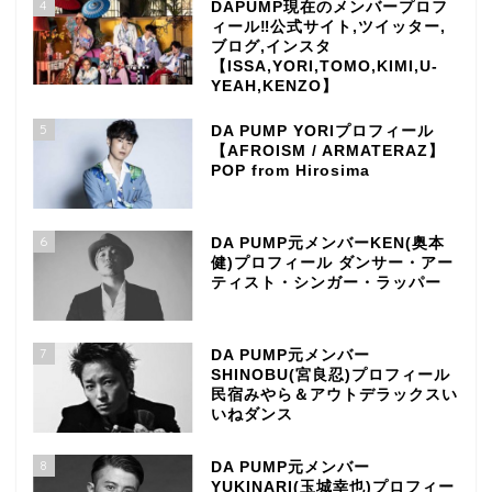
4
DAPUMP現在のメンバープロフ
ィール‼公式サイト,ツイッター,
ブログ,インスタ
【ISSA,YORI,TOMO,KIMI,U-
YEAH,KENZO】
5
DA PUMP YORIプロフィール
【AFROISM / ARMATERAZ】
POP from Hirosima
6
DA PUMP元メンバーKEN(奥本
健)プロフィール ダンサー・アー
ティスト・シンガー・ラッパー
7
DA PUMP元メンバー
SHINOBU(宮良忍)プロフィール
民宿みやら＆アウトデラックスい
いねダンス
8
DA PUMP元メンバー
YUKINARI(玉城幸也)プロフィー