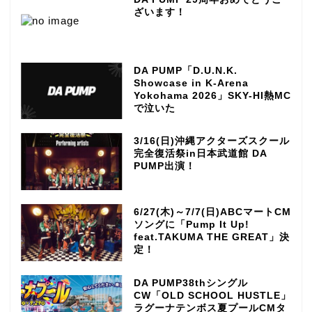
ざいます！
DA PUMP「D.U.N.K.
Showcase in K-Arena
Yokohama 2026」SKY-HI熱MC
で泣いた
3/16(日)沖縄アクターズスクール
完全復活祭in日本武道館 DA
PUMP出演！
6/27(木)～7/7(日)ABCマートCM
ソングに「Pump It Up!
feat.TAKUMA THE GREAT」決
定！
DA PUMP38thシングル
CW「OLD SCHOOL HUSTLE」
ラグーナテンボス夏プールCMタ