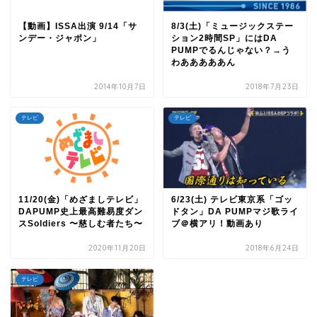
【動画】ISSA出演 9/14「サ
8/3(土)「ミュージックステー
ンデー・ジャポン」
ション2時間SP」にはDA
PUMPでるんじゃない？→う
わあああああん
2014年10月7日
2018年7月23日
テレビ
テレビ
11/20(金)「めざましテレビ」
6/23(土) テレビ東京系「ゴッ
DAPUMP史上最高難易度ダン
ドタン」DA PUMPマジ歌ライ
スSoldiers 〜慈しむ者たち〜
ブ＠横アリ！動画あり
2020年11月20日
2018年6月24日
テレビ