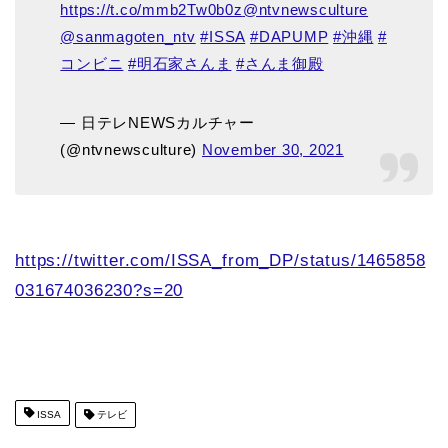
https://t.co/mmb2Tw0b0z
@ntvnewsculture
@sanmagoten_ntv
#ISSA
#DAPUMP
#沖縄
#
コンビニ
#明石家さんま
#さんま御殿
— 日テレNEWSカルチャー
(@ntvnewsculture)
November 30, 2021
https://twitter.com/ISSA_from_DP/status/1465858
031674036230?s=20
ISSA
テレビ