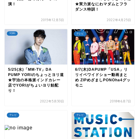
演！
★実力派なにわマダムとフラ
ダンス特訓！
2015年12月3日
2022年4月25日
YORI
テレビ
5/25(水)「MM-TV」DA
6/7(木)DAPUMP「USA」リ
PUMP YORIのちょっとヨリ道
リイベワイドショー動画まと
★宇治の本格派インドカレー
め ZIPめざましPONOha4グッ
店でYORIがちょいヨリ飴配
モニ
り！
2022年5月30日
2018年6月7日
テレビ
テレビ