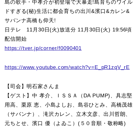
島の歌手・中孝介が初登場で大暴走!島育ちのワイル
ドすぎる(秘)生活に都会育ちの出川&濱口&カレン&
サバンナ高橋も仰天!
日テレ 11月30日(火)放送分 11月30日(火) 19:56頃
配信開始
https://tver.jp/corner/f0090401
https://www.youtube.com/watch?v=E_pR1zqV_rE
【司会】明石家さんま
【ゲスト】中 孝介、ＩＳＳＡ（DA PUMP)、具志堅
用高、栗原 恵、小島よしお、島谷ひとみ、高橋茂雄
（サバンナ）、滝沢カレン、立木文彦、出川哲朗、
元ちとせ、濱口 優（よゐこ）(５０音順・敬称略)