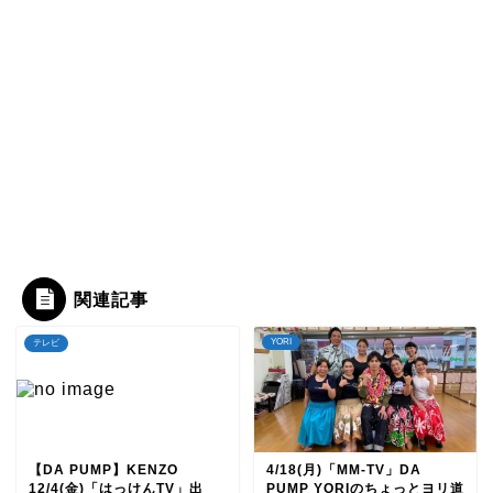
関連記事
YORI
テレビ
【DA PUMP】KENZO
4/18(月)「MM-TV」DA
12/4(金)「はっけんTV」出
PUMP YORIのちょっとヨリ道