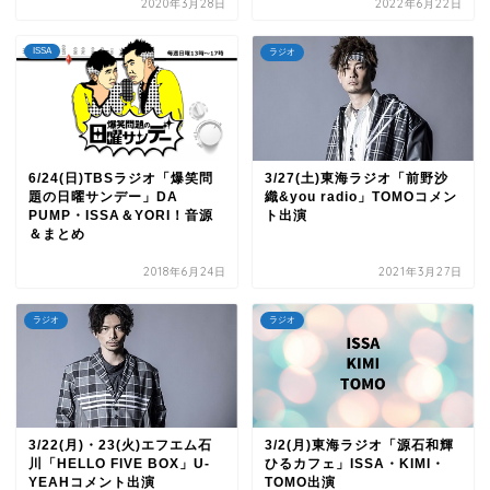
2020年3月28日
2022年6月22日
ISSA
ラジオ
6/24(日)TBSラジオ「爆笑問
3/27(土)東海ラジオ「前野沙
題の日曜サンデー」DA
織&you radio」TOMOコメン
PUMP・ISSA＆YORI！音源
ト出演
＆まとめ
2018年6月24日
2021年3月27日
ラジオ
ラジオ
3/22(月)・23(火)エフエム石
3/2(月)東海ラジオ「源石和輝
川「HELLO FIVE BOX」U-
ひるカフェ」ISSA・KIMI・
YEAHコメント出演
TOMO出演