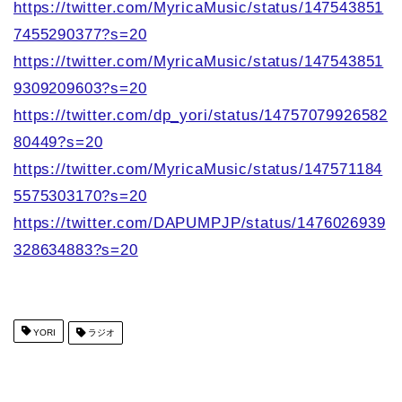
https://twitter.com/MyricaMusic/status/147543851
7455290377?s=20
https://twitter.com/MyricaMusic/status/147543851
9309209603?s=20
https://twitter.com/dp_yori/status/14757079926582
80449?s=20
https://twitter.com/MyricaMusic/status/147571184
5575303170?s=20
https://twitter.com/DAPUMPJP/status/1476026939
328634883?s=20
YORI
ラジオ