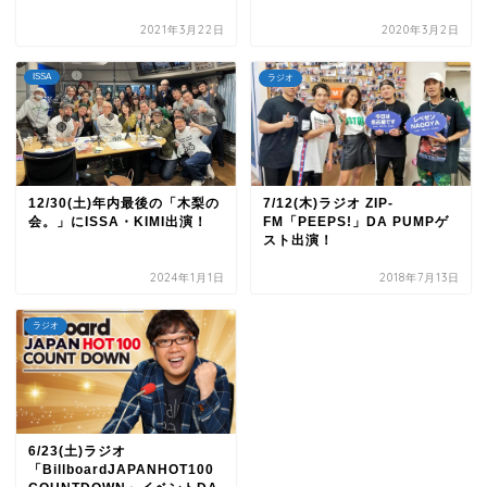
2021年3月22日
2020年3月2日
ISSA
ラジオ
12/30(土)年内最後の「木梨の
7/12(木)ラジオ ZIP-
会。」にISSA・KIMI出演！
FM「PEEPS!」DA PUMPゲ
スト出演！
2024年1月1日
2018年7月13日
ラジオ
6/23(土)ラジオ
「BillboardJAPANHOT100