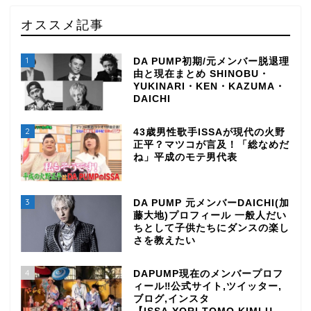
オススメ記事
1
DA PUMP初期/元メンバー脱退理
由と現在まとめ SHINOBU・
YUKINARI・KEN・KAZUMA・
DAICHI
2
43歳男性歌手ISSAが現代の火野
正平？マツコが言及！「総なめだ
ね」平成のモテ男代表
3
DA PUMP 元メンバーDAICHI(加
藤大地)プロフィール 一般人だい
ちとして子供たちにダンスの楽し
さを教えたい
4
DAPUMP現在のメンバープロフ
ィール‼公式サイト,ツイッター,
ブログ,インスタ