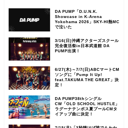
DA PUMP「D.U.N.K.
Showcase in K-Arena
Yokohama 2026」SKY-HI熱MC
で泣いた
3/16(日)沖縄アクターズスクール
完全復活祭in日本武道館 DA
PUMP出演！
6/27(木)～7/7(日)ABCマートCM
ソングに「Pump It Up!
feat.TAKUMA THE GREAT」決
定！
DA PUMP38thシングル
CW「OLD SCHOOL HUSTLE」
ラグーナテンボス夏プールCMタ
イアップ曲に決定！
7/15(月)「3秒聴けば誰でもわか