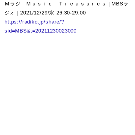
Ｍラジ Ｍｕｓｉｃ Ｔｒｅａｓｕｒｅｓ | MBSラ
ジオ | 2021/12/29/水 26:30-29:00
https://radiko.jp/share/?
sid=MBS&t=20211230023000