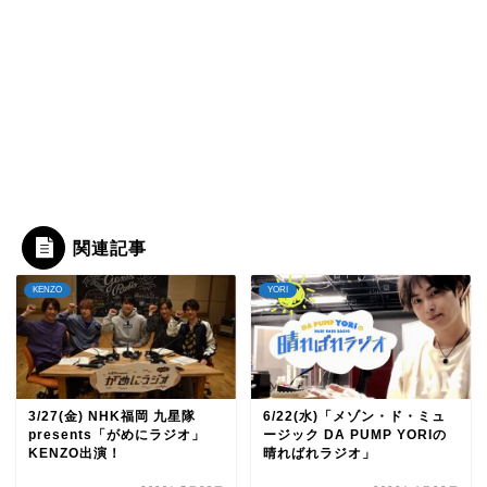
関連記事
KENZO
YORI
3/27(金) NHK福岡 九星隊
6/22(水)「メゾン・ド・ミュ
presents「がめにラジオ」
ージック DA PUMP YORIの
KENZO出演！
晴ればれラジオ」