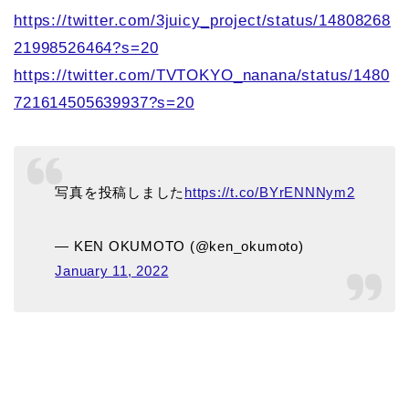
https://twitter.com/3juicy_project/status/14808268
21998526464?s=20
https://twitter.com/TVTOKYO_nanana/status/1480
721614505639937?s=20
写真を投稿しました
https://t.co/BYrENNNym2
— KEN OKUMOTO (@ken_okumoto)
January 11, 2022