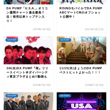
DA PUMP「U.S.A.」オリコ
RISINGモバイルでDA PUMP
ン週間チャート過去最高７
ABCマートCMのオフショッ
位！発売以来トップテン入
ト公開中！
り！
2019年1月10日
2021年5月22日
DA PUMP
DA PUMP
3/6(水)DA PUMP『桜』リリ
11/15(木)きょうのDA PUMP
ースイベント＠ダイバーシテ
ベストヒットよかった！！！
ィ東京プラザまとめ!!動画も
2019年3月13日
2018年11月15日
DA PUMP
DA PUMP