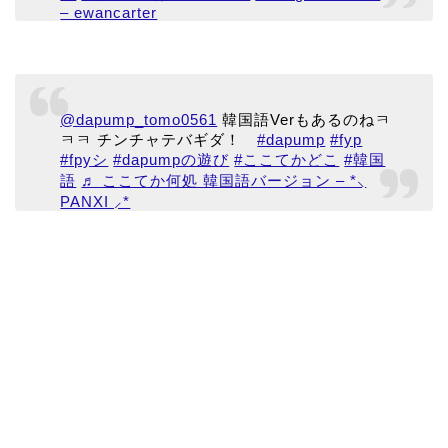
– ewancarter
@dapump_tomo0561
韓国語Verもあるのねㅋ
ㅋㅋ チンチャテバギダ！
#dapump
#fyp
#fpyシ
#dapumpの遊び
#ここてかどこ
#韓国
語
♬ ここてか何処 韓国語バージョン – *⸜
PANXI ⸝*