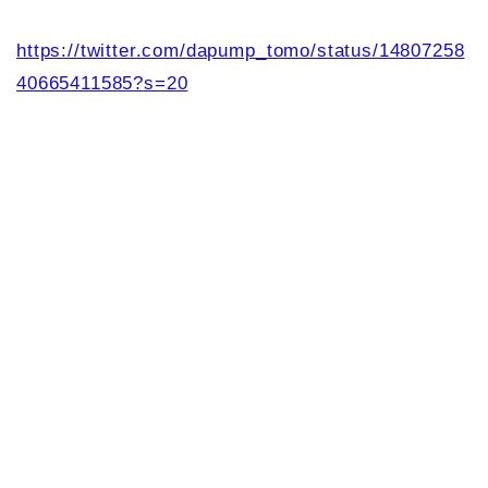
https://twitter.com/dapump_tomo/status/14807258
40665411585?s=20