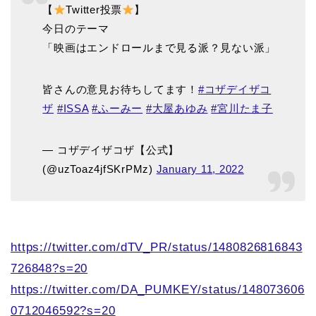
【
Twitter投票
】
今日のテーマ
「映画はエンドロールまで見る派？見ない派」
皆さんの意見お待ちしてます！
#コザデイザコ
ザ
#ISSA
#ふーみー
#大屋あゆみ
#宮川たま子
— コザデイザコザ【公式】
(@uzToaz4jfSKrPMz)
January 11, 2022
https://twitter.com/dTV_PR/status/1480826816843
726848?s=20
https://twitter.com/DA_PUMKEY/status/148073606
0712046592?s=20