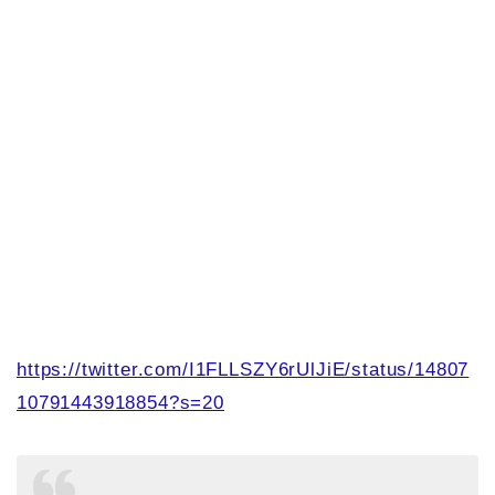
https://twitter.com/I1FLLSZY6rUlJiE/status/14807
10791443918854?s=20