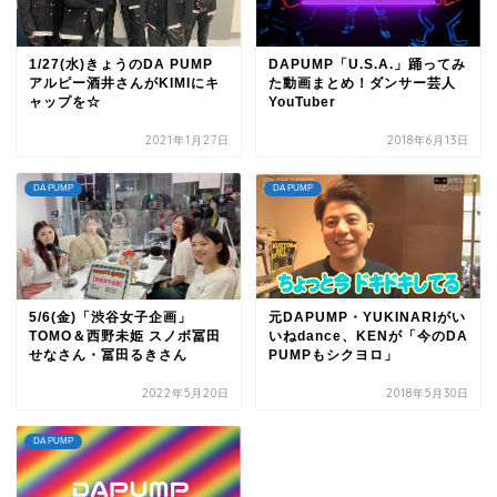
1/27(水)きょうのDA PUMP
DAPUMP「U.S.A.」踊ってみ
アルピー酒井さんがKIMIにキ
た動画まとめ！ダンサー芸人
ャップを☆
YouTuber
2021年1月27日
2018年6月13日
DA PUMP
DA PUMP
5/6(金)「渋谷女子企画」
元DAPUMP・YUKINARIがい
TOMO＆西野未姫 スノボ冨田
いねdance、KENが「今のDA
せなさん・冨田るきさん
PUMPもシクヨロ」
2022年5月20日
2018年5月30日
DA PUMP
TOP