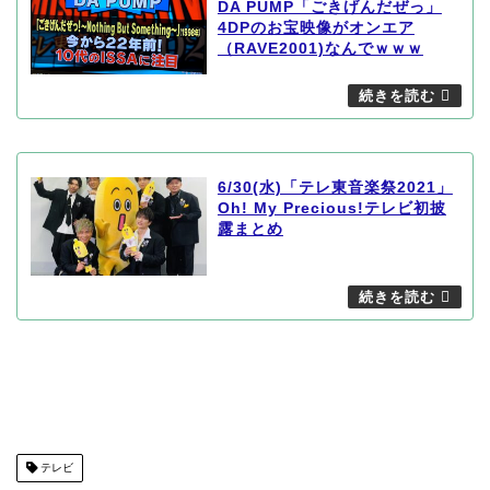
DA PUMP「ごきげんだぜっ」
4DPのお宝映像がオンエア
（RAVE2001)なんでｗｗｗ
6/30(水)「テレ東音楽祭2021」
Oh! My Precious!テレビ初披
露まとめ
テレビ