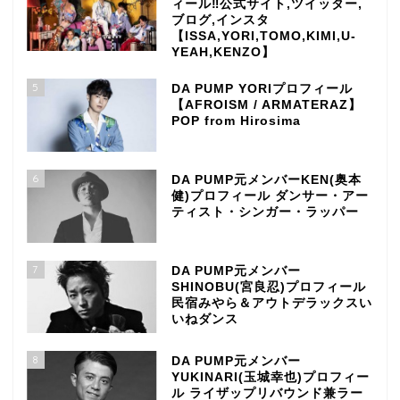
ィール‼公式サイト,ツイッター,
ブログ,インスタ
【ISSA,YORI,TOMO,KIMI,U-
YEAH,KENZO】
5
DA PUMP YORIプロフィール
【AFROISM / ARMATERAZ】
POP from Hirosima
6
DA PUMP元メンバーKEN(奥本
健)プロフィール ダンサー・アー
ティスト・シンガー・ラッパー
7
DA PUMP元メンバー
SHINOBU(宮良忍)プロフィール
民宿みやら＆アウトデラックスい
いねダンス
8
DA PUMP元メンバー
YUKINARI(玉城幸也)プロフィー
ル ライザップリバウンド兼ラー