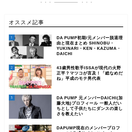
オススメ記事
1
DA PUMP初期/元メンバー脱退理
由と現在まとめ SHINOBU・
YUKINARI・KEN・KAZUMA・
DAICHI
2
43歳男性歌手ISSAが現代の火野
正平？マツコが言及！「総なめだ
ね」平成のモテ男代表
3
DA PUMP 元メンバーDAICHI(加
藤大地)プロフィール 一般人だい
ちとして子供たちにダンスの楽し
さを教えたい
4
DAPUMP現在のメンバープロフ