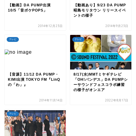
【動画】DA PUMP出演
【動画あり】9/23 DA PUMP
10/5「音ボケPOPS」
昭島モリタウン リリースイベ
ントの様子
2014年12月23日
2014年9月23日
テレビ
テレビ
【音源】11/12 DA PUMP・
8/17(水)MMTミヤギテレビ
KIMI出演 TOKYO FM『LinQ
「OH!バンデス」DA PUMPシ
の「わ」』
ーサウンドフェスコラボ練習
の様子がオンエア
2014年11月14日
2022年8月17日
テレビ