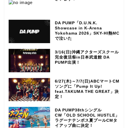
DA PUMP「D.U.N.K.
Showcase in K-Arena
Yokohama 2026」SKY-HI熱MC
で泣いた
3/16(日)沖縄アクターズスクール
完全復活祭in日本武道館 DA
PUMP出演！
6/27(木)～7/7(日)ABCマートCM
ソングに「Pump It Up!
feat.TAKUMA THE GREAT」決
定！
DA PUMP38thシングル
CW「OLD SCHOOL HUSTLE」
ラグーナテンボス夏プールCMタ
イアップ曲に決定！