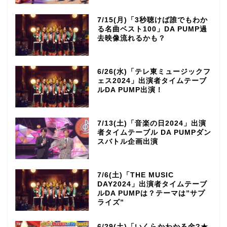
7/15(月)「3秒聴けば誰でもわか
る名曲ベスト100」DA PUMP過
去映像流れるかも？
6/26(水)「テレ東ミュージックフ
ェス2024」出演者タイムテーブ
ルDA PUMP出演！
7/13(土)「音楽の日2024」出演
者タイムテーブル DA PUMPダン
スバトル企画出演
7/6(土)「THE MUSIC
DAY2024」出演者タイムテーブ
ルDA PUMPは？テーマは”サプ
ライズ”
6/29(土)「いくらかわかる金?★