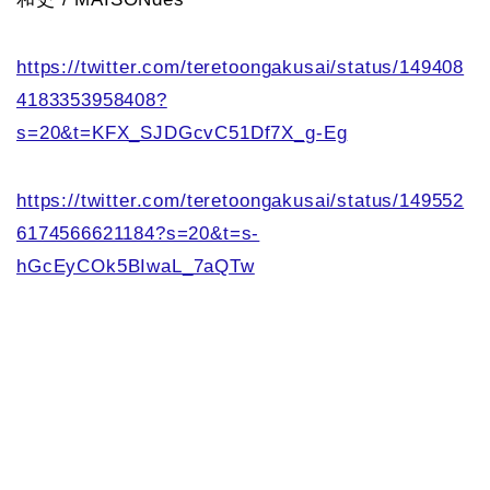
https://twitter.com/teretoongakusai/status/149408
4183353958408?
s=20&t=KFX_SJDGcvC51Df7X_g-Eg
https://twitter.com/teretoongakusai/status/149552
6174566621184?s=20&t=s-
hGcEyCOk5BIwaL_7aQTw