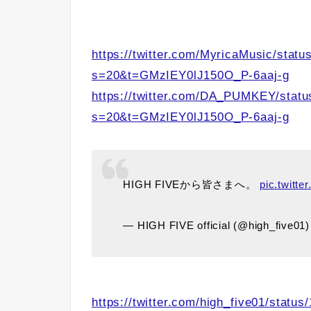
https://twitter.com/MyricaMusic/sta
s=20&t=GMzIEY0lJ150O_P-6aaj-g
https://twitter.com/DA_PUMKEY/stat
s=20&t=GMzIEY0lJ150O_P-6aaj-g
HIGH FIVEから皆さまへ。
pic.twitt
— HIGH FIVE official (@high_five01
https://twitter.com/high_five01/stat