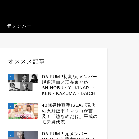
元メンバー
オススメ記事
DA PUMP初期/元メンバー
1
脱退理由と現在まとめ
SHINOBU・YUKINARI・
KEN・KAZUMA・DAICHI
43歳男性歌手ISSAが現代
2
の火野正平？マツコが言
及！「総なめだね」平成の
モテ男代表
DA PUMP 元メンバー
3