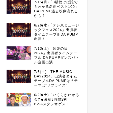
7/15(月)「3秒聴けば誰で
もわかる名曲ベスト100」
DA PUMP過去映像流れる
かも？
6/26(水)「テレ東ミュージ
ックフェス2024」出演者
タイムテーブルDA PUMP
出演！
7/13(土)「音楽の日
2024」出演者タイムテー
ブル DA PUMPダンスバト
ル企画出演
7/6(土)「THE MUSIC
DAY2024」出演者タイム
テーブルDA PUMPは？テ
ーマは”サプライズ”
6/29(土)「いくらかわかる
金?★豪華3時間SP!」
ISSAスタジオゲスト