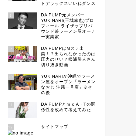
トデラックスいいねダンス
DA PUMP元メンバー
8
YUKINARI(玉城幸也)プロ
フィール ライザップリバ
ウンド兼ラーメン屋オーナ
ー実業家
DA PUMPはMステ出
9
禁！？出られなかったのは
圧力のせい？松浦勝人さん
切り抜き動画
YUKINARIが沖縄でラーメ
10
ン屋をオープン「ラーメン
なおじ 沖縄一号店」※そ
の後…
DA PUMPとm.c.A・Tの関
11
係性を改めて考えてみた
サイトマップ
12