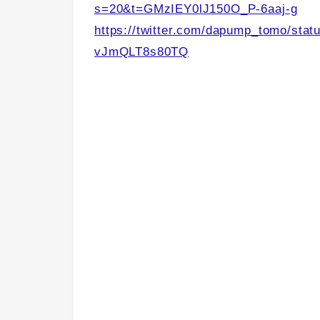
s=20&t=GMzIEY0lJ150O_P-6aaj-g
https://twitter.com/dapump_tomo/st
vJmQLT8s80TQ