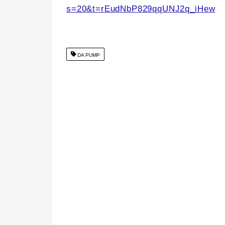
s=20&t=rEudNbP829qqUNJ2q_iHew
DA PUMP