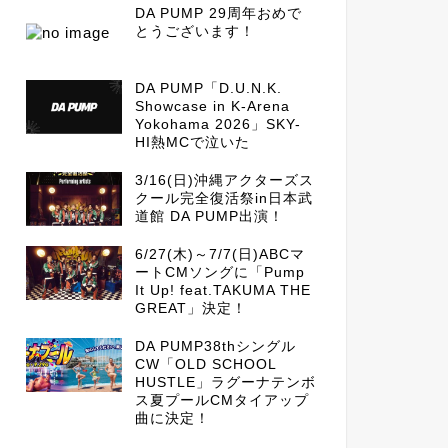
DA PUMP 29周年おめで
とうございます！
DA PUMP「D.U.N.K.
Showcase in K-Arena
Yokohama 2026」SKY-
HI熱MCで泣いた
3/16(日)沖縄アクターズス
クール完全復活祭in日本武
道館 DA PUMP出演！
6/27(木)～7/7(日)ABCマ
ートCMソングに「Pump
It Up! feat.TAKUMA THE
GREAT」決定！
DA PUMP38thシングル
CW「OLD SCHOOL
HUSTLE」ラグーナテンボ
ス夏プールCMタイアップ
曲に決定！