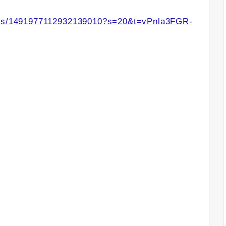
atus/1491977112932139010?s=20&t=vPnla3FGR-