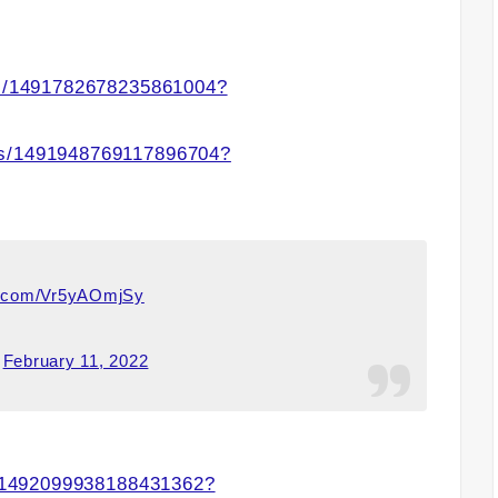
tus/1491782678235861004?
us/1491948769117896704?
er.com/Vr5yAOmjSy
)
February 11, 2022
us/1492099938188431362?