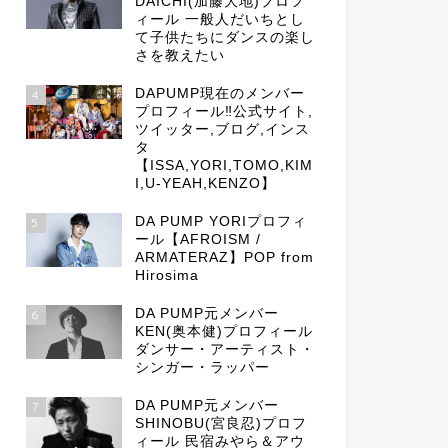
DAICHI(加藤大地)プロフ
ィール 一般人だいちとし
て子供たちにダンスの楽し
さを教えたい
DAPUMP現在のメンバー
4
プロフィール‼公式サイト,
ツイッター,ブログ,インス
タ
【ISSA,YORI,TOMO,KIM
I,U-YEAH,KENZO】
DA PUMP YORIプロフィ
5
ール【AFROISM /
ARMATERAZ】POP from
Hirosima
DA PUMP元メンバー
6
KEN(奥本健)プロフィール
ダンサー・アーティスト・
シンガー・ラッパー
DA PUMP元メンバー
7
SHINOBU(宮良忍)プロフ
ィール 民宿みやら＆アウ