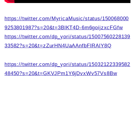
https://twitter.com/MyricaMusic/status/150068000
9253801987?s=20&t=3BlKT4D-6m6goijzxcFGfw
https://twitter.com/dp_yori/status/15007560228139
33582?s=20&t=zZurHN4UaAAnfbFIRAlY8Q
https://twitter.com/dp_yori/status/15032122339582
48450?s=20&t=GKVJPm1Y6jDvxWv57Vs8Bw