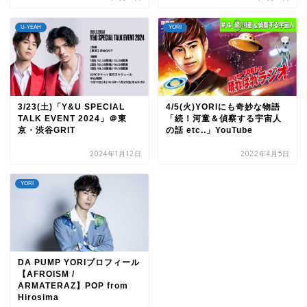
U-YEAH
YORI
3/23(土)「Y&U SPECIAL
4/5(火)YORIにも奇妙な物語
TALK EVENT 2024」＠東
「続！河童＆偵察する宇宙人
京・渋谷GRIT
の話 etc..」YouTube
2024年1月12日
2022年4月5日
YORI
DA PUMP YORIプロフィール
【AFROISM /
ARMATERAZ】POP from
Hirosima