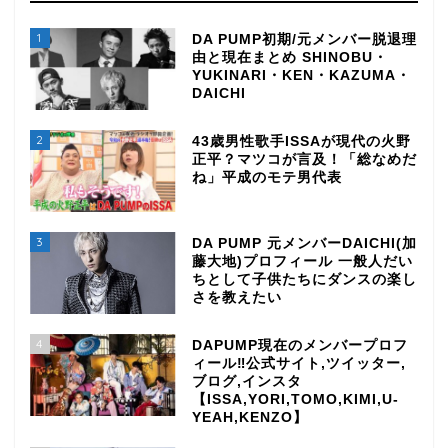
1
DA PUMP初期/元メンバー脱退理
由と現在まとめ SHINOBU・
YUKINARI・KEN・KAZUMA・
DAICHI
2
43歳男性歌手ISSAが現代の火野
正平？マツコが言及！「総なめだ
ね」平成のモテ男代表
3
DA PUMP 元メンバーDAICHI(加
藤大地)プロフィール 一般人だい
ちとして子供たちにダンスの楽し
さを教えたい
4
DAPUMP現在のメンバープロフ
ィール‼公式サイト,ツイッター,
ブログ,インスタ
【ISSA,YORI,TOMO,KIMI,U-
YEAH,KENZO】