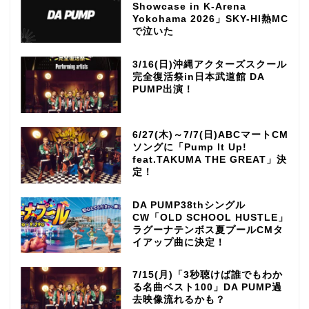
Showcase in K-Arena
Yokohama 2026」SKY-HI熱MC
で泣いた
3/16(日)沖縄アクターズスクール
完全復活祭in日本武道館 DA
PUMP出演！
6/27(木)～7/7(日)ABCマートCM
ソングに「Pump It Up!
feat.TAKUMA THE GREAT」決
定！
DA PUMP38thシングル
CW「OLD SCHOOL HUSTLE」
ラグーナテンボス夏プールCMタ
イアップ曲に決定！
7/15(月)「3秒聴けば誰でもわか
る名曲ベスト100」DA PUMP過
去映像流れるかも？