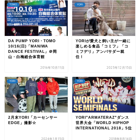
TOMO
YORI
DA PUMP YORI・TOMO
YORIが愛犬と飼い主が一緒に
10/16(日)「MANIWA
楽しめる食品「コミフ」「コ
DANCE FESTIVAL」＠岡
ミフデリ」アンバサダー就
山・白梅総合体育館
任！
2016年10月11日
2023年12月15日
YORI
YORI
2月末YORI「カーセンサー
YORI”ARMATERAZ”ダンス
EDGE」撮影☆
世界大会「WORLD HIPHOP
INTERNATIONAL 2018」5位
2024年1月15日
2018年8月14日