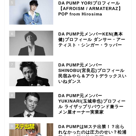
5
DA PUMP YORIプロフィール
【AFROISM / ARMATERAZ】
POP from Hirosima
6
DA PUMP元メンバーKEN(奥本
健)プロフィール ダンサー・アー
ティスト・シンガー・ラッパー
7
DA PUMP元メンバー
SHINOBU(宮良忍)プロフィール
民宿みやら＆アウトデラックスい
いねダンス
8
DA PUMP元メンバー
YUKINARI(玉城幸也)プロフィー
ル ライザップリバウンド兼ラー
メン屋オーナー実業家
9
DA PUMPはMステ出禁！？出ら
れなかったのは圧力のせい？松浦