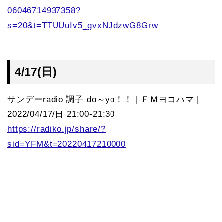
06046714937358?
s=20&t=TTUUuIv5_gvxNJdzwG8Grw
4/17(日)
サンデーradio 調子 do～yo！！ | ＦＭヨコハマ |
2022/04/17/日 21:00-21:30
https://radiko.jp/share/?
sid=YFM&t=20220417210000