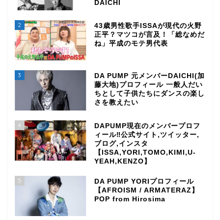
DAICHI
2
43歳男性歌手ISSAが現代の火野
正平？マツコが言及！「総なめだ
ね」平成のモテ男代表
3
DA PUMP 元メンバーDAICHI(加
藤大地)プロフィール 一般人だい
ちとして子供たちにダンスの楽し
さを教えたい
4
DAPUMP現在のメンバープロフ
ィール‼公式サイト,ツイッター,
ブログ,インスタ
【ISSA,YORI,TOMO,KIMI,U-
YEAH,KENZO】
5
DA PUMP YORIプロフィール
【AFROISM / ARMATERAZ】
POP from Hirosima