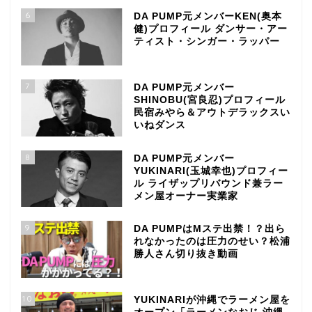
6
DA PUMP元メンバーKEN(奥本
健)プロフィール ダンサー・アー
ティスト・シンガー・ラッパー
7
DA PUMP元メンバー
SHINOBU(宮良忍)プロフィール
民宿みやら＆アウトデラックスい
いねダンス
8
DA PUMP元メンバー
YUKINARI(玉城幸也)プロフィー
ル ライザップリバウンド兼ラー
メン屋オーナー実業家
9
DA PUMPはMステ出禁！？出ら
れなかったのは圧力のせい？松浦
勝人さん切り抜き動画
TOP
10
YUKINARIが沖縄でラーメン屋を