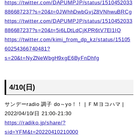
https://twitter.com/DAPUMPJP/status/1510452033
886687237?s=20&t=0JWhhDwbGvjZ8VNhwuBRCg
https://twitter.com/DAPUMPJP/status/1510452033
886687237?s=20&t=5i6LDtLdCjKPR6tV7El1IQ
https://twitter.com/kimi_from_dp_kz/status/15105
60254366740481?
s=20&t=NyZNeWbgH9xgE6ByFnDhfg
4/10(日)
サンデーradio 調子 do～yo！！ | ＦＭヨコハマ |
2022/04/10/日 21:00-21:30
https://radiko.jp/share/?
sid=YFM&t=20220410210000