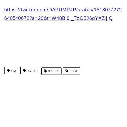
https://twitter.com/DAPUMPJP/status/1518077272
640540672?s=20&t=W48Bj6i_TzCBJ6gYXZljjQ
KIMI
U-YEAH
サンラジ
ラジオ