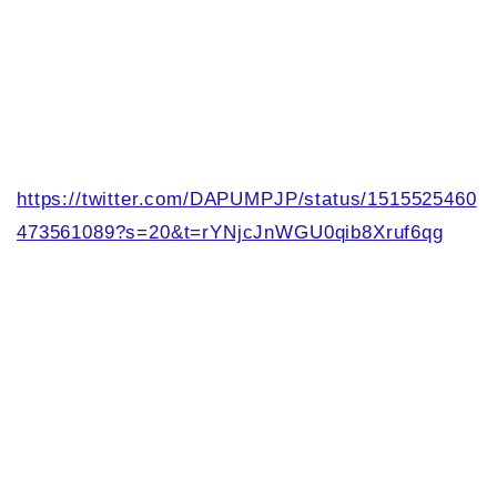
https://twitter.com/DAPUMPJP/status/1515525460
473561089?s=20&t=rYNjcJnWGU0qib8Xruf6qg