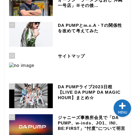
オープン「ラーメンなおじ 沖縄
一号店」※その後…
テレビ
11
ラジオ
DA PUMPとm.c.A・Tの関係性
を改めて考えてみた
メゾン・ド・ミュージック
～DA PUMP YORIの晴れ
ばれラジオ～
12
サイトマップ
ライブ・イベント
13
DA PUMPライブ2023日程
【LIVE DA PUMP DA MAGIC
HOUR】まとめ☆
MENU
14
ジャニーズ事務所会見で「DA
PUMP、w-inds、JO1、INI、
BE:FIRST」”忖度”について明言