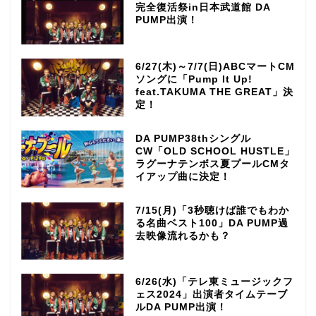
完全復活祭in日本武道館 DA
PUMP出演！
6/27(木)～7/7(日)ABCマートCM
ソングに「Pump It Up!
feat.TAKUMA THE GREAT」決
定！
DA PUMP38thシングル
CW「OLD SCHOOL HUSTLE」
ラグーナテンボス夏プールCMタ
イアップ曲に決定！
7/15(月)「3秒聴けば誰でもわか
る名曲ベスト100」DA PUMP過
去映像流れるかも？
6/26(水)「テレ東ミュージックフ
ェス2024」出演者タイムテーブ
ルDA PUMP出演！