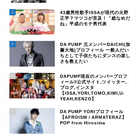
2
43歳男性歌手ISSAが現代の火野
正平？マツコが言及！「総なめだ
ね」平成のモテ男代表
3
DA PUMP 元メンバーDAICHI(加
藤大地)プロフィール 一般人だい
ちとして子供たちにダンスの楽し
さを教えたい
4
DAPUMP現在のメンバープロフ
ィール‼公式サイト,ツイッター,
ブログ,インスタ
【ISSA,YORI,TOMO,KIMI,U-
YEAH,KENZO】
5
DA PUMP YORIプロフィール
【AFROISM / ARMATERAZ】
POP from Hirosima