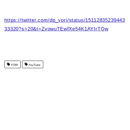
https://twitter.com/dp_yori/status/15112835239443
33320?s=20&t=ZvowuTEwfXe54K1AYIrTQw
YORI
YouTube