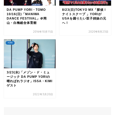
DA PUMP YORI・TOMO
8/23(日)TOKYO MX「探偵！
10/16(日)「MANIWA
ナイトスクープ 」YORIが
DANCE FESTIVAL」＠岡
USAを踊りたい双子姉妹の元
山・白梅総合体育館
へ！
2016年10月11日
2020年8月23日
YORI
3/23(水)「メゾン・ド・ミュ
ージック DA PUMP YORIの
晴ればれラジオ」ISSA・KIMI
ゲスト
2022年3月20日