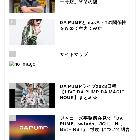
一号店」※その後…
11
DA PUMPとm.c.A・Tの関係性
を改めて考えてみた
12
サイトマップ
13
DA PUMPライブ2023日程
【LIVE DA PUMP DA MAGIC
HOUR】まとめ☆
14
ジャニーズ事務所会見で「DA
PUMP、w-inds、JO1、INI、
BE:FIRST」”忖度”について明言