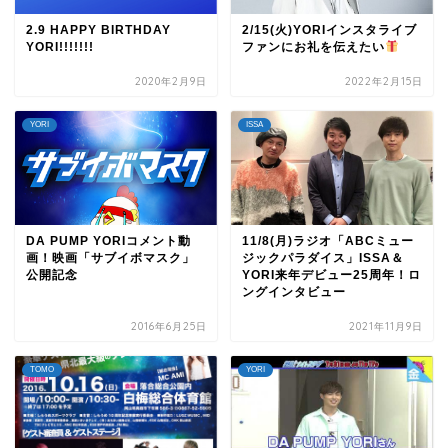
2.9 HAPPY BIRTHDAY
2/15(火)YORIインスタライブ
YORI!!!!!!!
ファンにお礼を伝えたい
2020年2月9日
2022年2月15日
YORI
ISSA
DA PUMP YORIコメント動
11/8(月)ラジオ「ABCミュー
画！映画「サブイボマスク」
ジックパラダイス」ISSA＆
公開記念
YORI来年デビュー25周年！ロ
ングインタビュー
2016年6月25日
2021年11月9日
TOMO
YORI