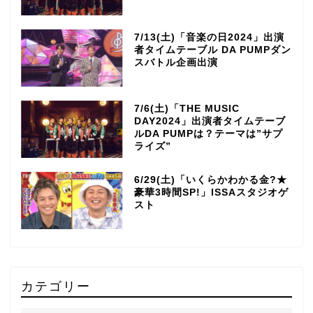
7/13(土)「音楽の日2024」出演
者タイムテーブル DA PUMPダン
スバトル企画出演
7/6(土)「THE MUSIC
DAY2024」出演者タイムテーブ
ルDA PUMPは？テーマは”サプ
ライズ”
6/29(土)「いくらかわかる金?★
豪華3時間SP!」ISSAスタジオゲ
スト
カテゴリー