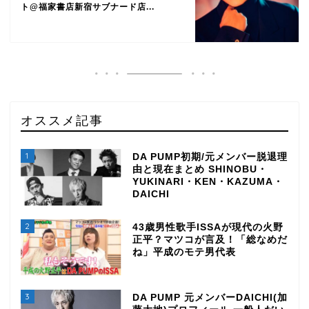
ト@福家書店新宿サブナード店...
オススメ記事
1
DA PUMP初期/元メンバー脱退理
由と現在まとめ SHINOBU・
YUKINARI・KEN・KAZUMA・
DAICHI
2
43歳男性歌手ISSAが現代の火野
正平？マツコが言及！「総なめだ
ね」平成のモテ男代表
3
DA PUMP 元メンバーDAICHI(加