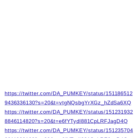
https://twitter.com/DA_PUMKEY/status/151186512
9436336130?s=20&t=vtgNQsbgYrXGz_hZdSa6XQ
https://twitter.com/DA_PUMKEY/status/151231932
8846114820?s=20&t=e6fYTydl881CpLRFJagD4Q
https://twitter.com/DA_PUMKEY/status/151235704