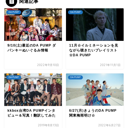
関連記事
DA PUMP
DA PUMP
9/10(土)最近のDA PUMP ダ
11月☆イルミネーションを見
パンキーぬいぐるみ情報
ながら聴きたいプレイリスト
☆DA PUMP
2022年9月10日
2021年11月1日
DA PUMP
DA PUMP
kkbox台湾DA PUMPインタ
6/27(月)きょうのDA PUMP
ビュー＆写真！翻訳してみた
関東梅雨明け☆
2019年8月13日
2022年6月27日