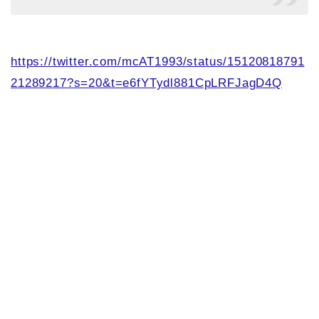
https://twitter.com/mcAT1993/status/15120818791
21289217?s=20&t=e6fYTydl881CpLRFJagD4Q