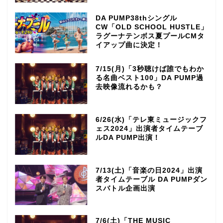
DA PUMP38thシングル
CW「OLD SCHOOL HUSTLE」
ラグーナテンボス夏プールCMタ
イアップ曲に決定！
7/15(月)「3秒聴けば誰でもわか
る名曲ベスト100」DA PUMP過
去映像流れるかも？
6/26(水)「テレ東ミュージックフ
ェス2024」出演者タイムテーブ
ルDA PUMP出演！
7/13(土)「音楽の日2024」出演
者タイムテーブル DA PUMPダン
スバトル企画出演
7/6(土)「THE MUSIC