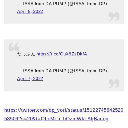
— ISSA from DA PUMP (@ISSA_from_DP)
April 8, 2022
だっふん
https://t.co/CuX9ZsDkfA
— ISSA from DA PUMP (@ISSA_from_DP)
April 7, 2022
https://twitter.com/dp_yori/status/15122745642520
53506?s=20&t=QLeMcu_hOzmWkcAtjBacog