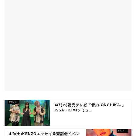
4/7(木)読売テレビ「音力-ONCHIKA-」
ISSA・KIMIシミュ...
4/9(土)KENZOエッセイ発売記念イベン