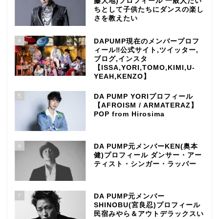
藤大地)プロフィール 一般人だい
ちとして子供たちにダンスの楽し
さを教えたい
4
DAPUMP現在のメンバープロフ
ィール‼公式サイト,ツイッター,
ブログ,インスタ
【ISSA,YORI,TOMO,KIMI,U-
YEAH,KENZO】
5
DA PUMP YORIプロフィール
【AFROISM / ARMATERAZ】
POP from Hirosima
6
DA PUMP元メンバーKEN(奥本
健)プロフィール ダンサー・アー
ティスト・シンガー・ラッパー
7
DA PUMP元メンバー
SHINOBU(宮良忍)プロフィール
民宿みやら＆アウトデラックスい