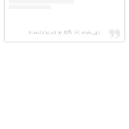
A post shared by 純悪 (@junaku_jp)