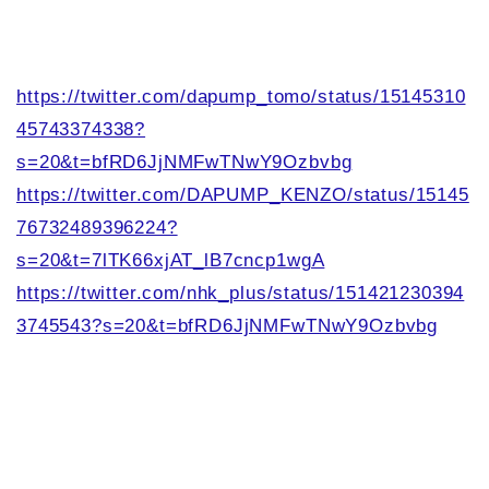
https://twitter.com/dapump_tomo/status/15145310
45743374338?
s=20&t=bfRD6JjNMFwTNwY9Ozbvbg
https://twitter.com/DAPUMP_KENZO/status/15145
76732489396224?
s=20&t=7lTK66xjAT_lB7cncp1wgA
https://twitter.com/nhk_plus/status/151421230394
3745543?s=20&t=bfRD6JjNMFwTNwY9Ozbvbg