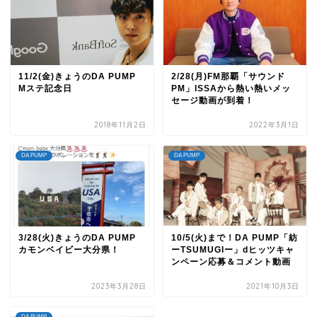
11/2(金)きょうのDA PUMP
2/28(月)FM那覇「サウンド
Mステ記念日
PM」ISSAから熱い熱いメッ
セージ動画が到着！
2018年11月2日
2022年3月1日
DA PUMP
DA PUMP
3/28(火)きょうのDA PUMP
10/5(火)まで！DA PUMP「紡
カモンベイビー大分県！
ーTSUMUGIー」dヒッツキャ
ンペーン応募＆コメント動画
2023年3月28日
2021年10月3日
DA PUMP