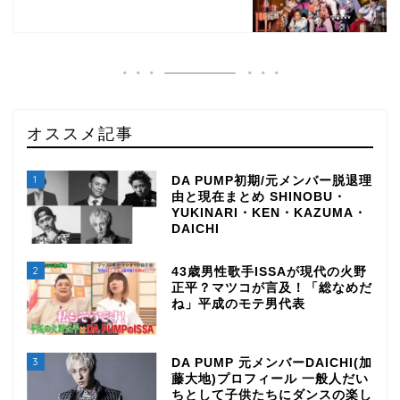
オススメ記事
1
DA PUMP初期/元メンバー脱退理
由と現在まとめ SHINOBU・
YUKINARI・KEN・KAZUMA・
DAICHI
2
43歳男性歌手ISSAが現代の火野
正平？マツコが言及！「総なめだ
ね」平成のモテ男代表
3
DA PUMP 元メンバーDAICHI(加
藤大地)プロフィール 一般人だい
ちとして子供たちにダンスの楽し