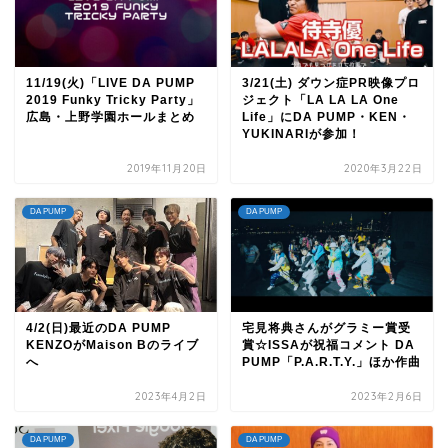
11/19(火)「LIVE DA PUMP
3/21(土) ダウン症PR映像プロ
2019 Funky Tricky Party」
ジェクト「LA LA LA One
広島・上野学園ホールまとめ
Life」にDA PUMP・KEN・
YUKINARIが参加！
2019年11月20日
2020年3月22日
DA PUMP
DA PUMP
4/2(日)最近のDA PUMP
宅見将典さんがグラミー賞受
KENZOがMaison Bのライブ
賞☆ISSAが祝福コメント DA
へ
PUMP「P.A.R.T.Y.」ほか作曲
2023年4月2日
2023年2月6日
DA PUMP
DA PUMP