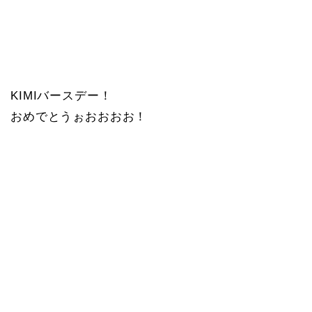
KIMIバースデー！
おめでとうぉおおおお！