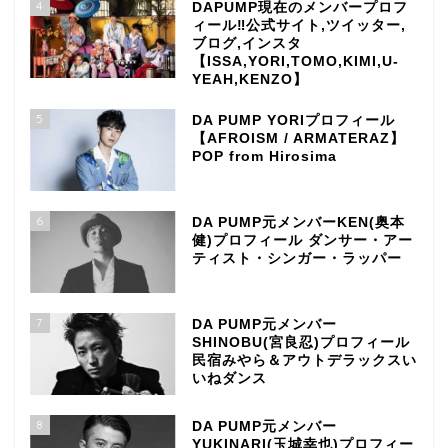
4
DAPUMP現在のメンバープロフ
ィール‼公式サイト,ツイッター,
ブログ,インスタ
【ISSA,YORI,TOMO,KIMI,U-
YEAH,KENZO】
5
DA PUMP YORIプロフィール
【AFROISM / ARMATERAZ】
POP from Hirosima
6
DA PUMP元メンバーKEN(奥本
健)プロフィール ダンサー・アー
ティスト・シンガー・ラッパー
7
DA PUMP元メンバー
SHINOBU(宮良忍)プロフィール
民宿みやら＆アウトデラックスい
いねダンス
8
DA PUMP元メンバー
YUKINARI(玉城幸也)プロフィー