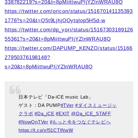
338782219?s=20&t=8pMiittwuPIjYZlnWRAU8Q
https://twitter.com/oricon/status/151670141135393
1776?s=20&t=Q5t9LjhjOOytqlop5H5d-w
https://twitter.com/dp_yori/status/15167303189126
55361?s=20&t=8pMiittwuPIjYZlnWRAU8Q
https://twitter.com/DAPUMP_KENZO/status/15166
27950376198148?
s=20&t=8pMiittwuPIjYZlnWRAU8Q
日本テレビ「Da-iCE music Lab」
ゲスト：DA PUMP
#TVer
#ダイスミュージッ
クラボ
#Da_iCE
#EXIT
@Da_iCE_STAFF
#NowOnTVer
#もっと今をつなぐテレビへ
https://t.co/xf51CTINwW