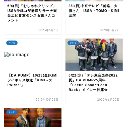
6/4(日)「おしゃれクリップ」
3/1(日)中京テレビ「前略、大
ISSA沖縄コザ徹底リサーチ面
徳さん」ISSA・TOMO・KIMI
白エピ貴重ダンス＆憲さんコ
出演
メント
2023年6月6日
2020年3月2日
テレビ
テレビ
【DA PUMP】10/23(金)KIMI
6/22(水)「テレ東音楽祭2022
ツイキャス放送「KIMI～ズ
夏」DA PUMP25周年
PARK!!」
「Feelin Good〜Lean
Back」メドレー披露☆
2015年10月23日
2022年6月22日
テレビ