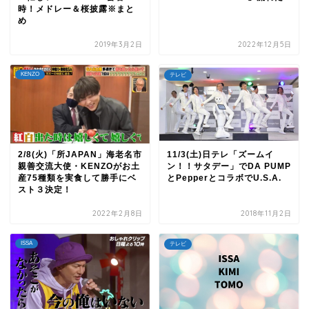
時！メドレー＆桜披露※まと
め
2019年3月2日
2022年12月5日
KENZO
テレビ
2/8(火)「所JAPAN」海老名市
11/3(土)日テレ「ズームイ
親善交流大使・KENZOがお土
ン！！サタデー」でDA PUMP
産75種類を実食して勝手にベ
とPepperとコラボでU.S.A.
スト３決定！
2022年2月8日
2018年11月2日
ISSA
テレビ