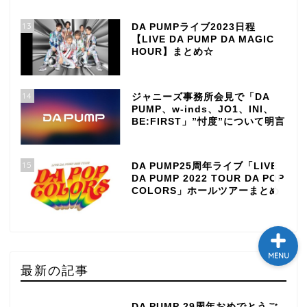
テレビ
13
DA PUMPライブ2023日程
【LIVE DA PUMP DA MAGIC
HOUR】まとめ☆
ラジオ
14
ジャニーズ事務所会見で「DA
メゾン・ド・ミュージック
PUMP、w-inds、JO1、INI、
～DA PUMP YORIの晴れ
BE:FIRST」”忖度”について明言
ばれラジオ～
ライブ・イベント
15
DA PUMP25周年ライブ「LIVE
DA PUMP 2022 TOUR DA POP
COLORS」ホールツアーまとめ
MENU
最新の記事
DA PUMP 29周年おめでとうご