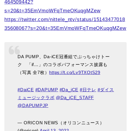
464509442?
s=20&t=35EmVmoWFqTmeOKuqgMZew
https://twitter.com/nittele_ntv/status/15143477018
35608067?s=20&t=35EmVmoWFqTmeOKuqgMZew
DA PUMP、Da-iCE冠番組でぶっちゃけトー
ク 「if…」のコラボパフォーマンス披露も
（写真 全7枚）
https://t.co/Lv9TXOtS29
#DaiCE
#DAPUMP
#Da_iCE
#日テレ
#ダイス
ミュージックラボ
@Da_iCE_STAFF
@DAPUMPJP
— ORICON NEWS（オリコンニュース）
(@oricon)
April 13, 2022