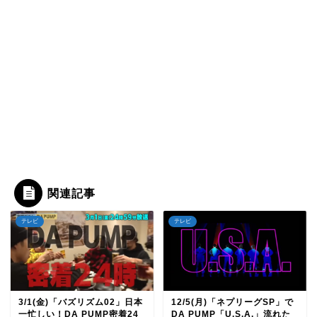
関連記事
テレビ
テレビ
3/1(金)「バズリズム02」日本
12/5(月)「ネプリーグSP」で
一忙しい！DA PUMP密着24
DA PUMP「U.S.A.」流れた