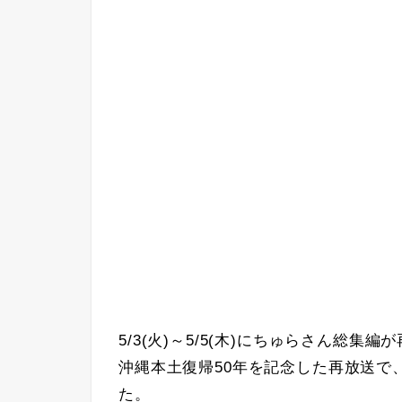
5/3(火)～5/5(木)にちゅらさん総集
沖縄本土復帰50年を記念した再放送で、
た。