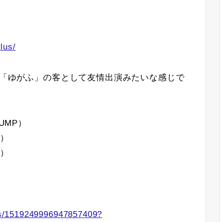
lus/
理店「ゆがふ」の客として友情出演みたいな感じで
UMP）
P）
P）
atus/1519249996947857409?