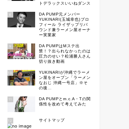
トデラックスいいねダンス
DA PUMP元メンバー
8
YUKINARI(玉城幸也)プロ
フィール ライザップリバ
ウンド兼ラーメン屋オーナ
ー実業家
DA PUMPはMステ出
9
禁！？出られなかったのは
圧力のせい？松浦勝人さん
切り抜き動画
YUKINARIが沖縄でラーメ
10
ン屋をオープン「ラーメン
なおじ 沖縄一号店」※そ
の後…
DA PUMPとm.c.A・Tの関
11
係性を改めて考えてみた
サイトマップ
12