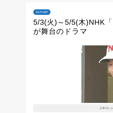
DA PUMP
5/3(火)～5/5(木)
が舞台のドラマ
記事内に