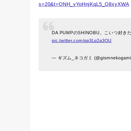
s=20&t=ONH_yYoHnjKqL5_O8xyXWA
DA PUMPのSHINOBU。こいつ好
pic.twitter.com/qp3Lq2a3OU
— ギズム_ネコガミ (@gismnekogami