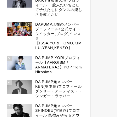
DAICHI(加藤大地)プロフ
ィール 一般人だいちとし
て子供たちにダンスの楽し
さを教えたい
DAPUMP現在のメンバー
4
プロフィール‼公式サイト,
ツイッター,ブログ,インス
タ
【ISSA,YORI,TOMO,KIM
I,U-YEAH,KENZO】
DA PUMP YORIプロフィ
5
ール【AFROISM /
ARMATERAZ】POP from
Hirosima
DA PUMP元メンバー
6
KEN(奥本健)プロフィール
ダンサー・アーティスト・
シンガー・ラッパー
DA PUMP元メンバー
7
SHINOBU(宮良忍)プロフ
ィール 民宿みやら＆アウ