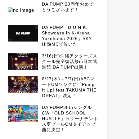
DA PUMP 29周年おめで
とうございます！
DA PUMP「D.U.N.K.
Showcase in K-Arena
Yokohama 2026」SKY-
HI熱MCで泣いた
3/16(日)沖縄アクターズス
クール完全復活祭in日本武
道館 DA PUMP出演！
6/27(木)～7/7(日)ABCマ
ートCMソングに「Pump
It Up! feat.TAKUMA THE
GREAT」決定！
DA PUMP38thシングル
CW「OLD SCHOOL
HUSTLE」ラグーナテンボ
ス夏プールCMタイアップ
曲に決定！