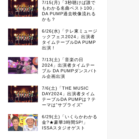
7/15(月)「3秒聴けば誰で
もわかる名曲ベスト100」
DA PUMP過去映像流れる
かも？
6/26(水)「テレ東ミュージ
ックフェス2024」出演者
タイムテーブルDA PUMP
出演！
7/13(土)「音楽の日
2024」出演者タイムテー
ブル DA PUMPダンスバト
ル企画出演
7/6(土)「THE MUSIC
DAY2024」出演者タイム
テーブルDA PUMPは？テ
ーマは”サプライズ”
6/29(土)「いくらかわかる
金?★豪華3時間SP!」
ISSAスタジオゲスト