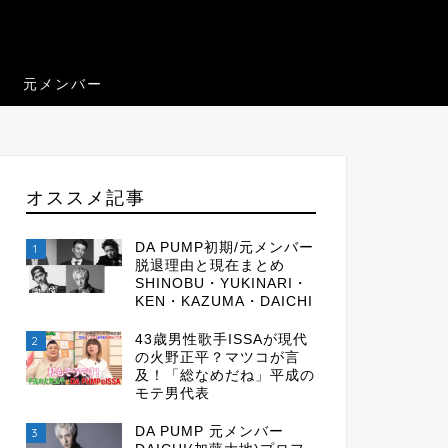
元メンバー
オススメ記事
DA PUMP初期/元メンバー
1
脱退理由と現在まとめ
SHINOBU・YUKINARI・
KEN・KAZUMA・DAICHI
43歳男性歌手ISSAが現代
2
の火野正平？マツコが言
及！「総なめだね」平成の
モテ男代表
DA PUMP 元メンバー
3