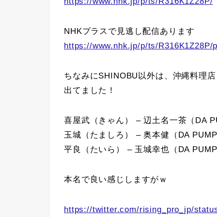
https://www.nhk.jp/p/ts/R316K1Z28P/
NHKプラスで見逃し配信あります
https://www.nhk.jp/p/ts/R316K1Z28P/p
ちなみにSHINOBU以外は、沖縄料
出てました！
喜屋武（きゃん） – 辺土名一茶（DA P
玉城（たましろ） – 奥本健（DA PUM
平良（たいら） – 玉城幸也（DA PUM
本名で良い感じしますがｗ
https://twitter.com/rising_pro_jp/st