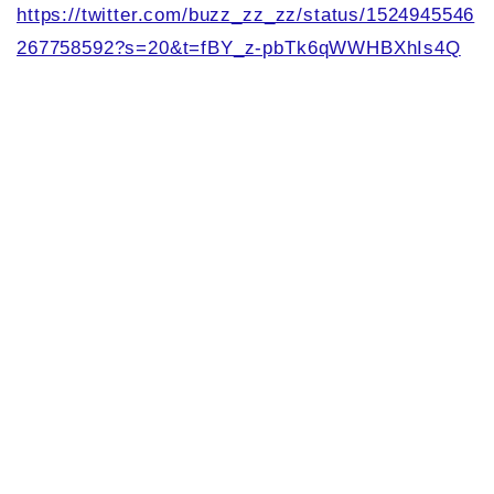
https://twitter.com/buzz_zz_zz/status/1524945546
267758592?s=20&t=fBY_z-pbTk6qWWHBXhIs4Q