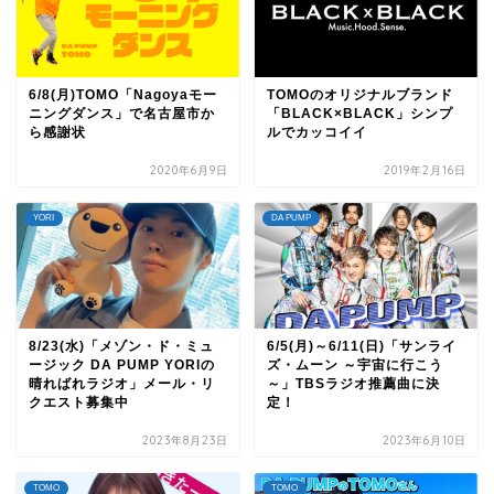
6/8(月)TOMO「Nagoyaモー
TOMOのオリジナルブランド
ニングダンス」で名古屋市か
「BLACK×BLACK」シンプ
ら感謝状
ルでカッコイイ
2020年6月9日
2019年2月16日
YORI
DA PUMP
8/23(水)「メゾン・ド・ミュ
6/5(月)～6/11(日)「サンライ
ージック DA PUMP YORIの
ズ・ムーン ～宇宙に行こう
晴ればれラジオ」メール・リ
～」TBSラジオ推薦曲に決
クエスト募集中
定！
2023年8月23日
2023年6月10日
TOMO
TOMO