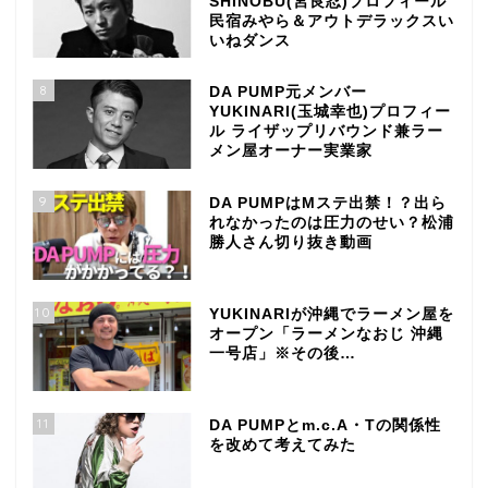
SHINOBU(宮良忍)プロフィール
民宿みやら＆アウトデラックスい
いねダンス
8
DA PUMP元メンバー
YUKINARI(玉城幸也)プロフィー
ル ライザップリバウンド兼ラー
メン屋オーナー実業家
9
DA PUMPはMステ出禁！？出ら
れなかったのは圧力のせい？松浦
勝人さん切り抜き動画
10
YUKINARIが沖縄でラーメン屋を
オープン「ラーメンなおじ 沖縄
一号店」※その後…
11
DA PUMPとm.c.A・Tの関係性
を改めて考えてみた