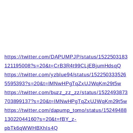
https://twitter.com/DAPUMPJP/status/1522503183
121195008?s=20&t=CrB3R4t99CLjEBjumHdsqQ
https://twitter.com/yzblue94/status/152250333526
5595393?s=20&t=lMNwHPgTqZxUJWqKm29t5w
https://twitter.com/buzz_zz_zz/status/1522493873
703899137?s=20&t=lMNwHPgTqZxUJWqKm29t5w
https://twitter.com/dapump_tomo/status/15249488
13022044160?s=20&t=fBY_z-
pbTk6qWWHBXhIs4Q