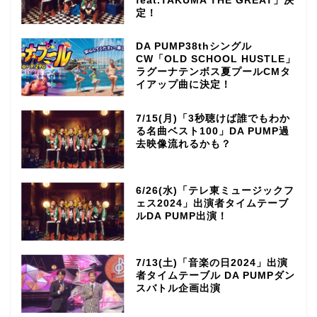
feat.TAKUMA THE GREAT」決
定！
DA PUMP38thシングル
CW「OLD SCHOOL HUSTLE」
ラグーナテンボス夏プールCMタ
イアップ曲に決定！
7/15(月)「3秒聴けば誰でもわか
る名曲ベスト100」DA PUMP過
去映像流れるかも？
6/26(水)「テレ東ミュージックフ
ェス2024」出演者タイムテーブ
ルDA PUMP出演！
7/13(土)「音楽の日2024」出演
者タイムテーブル DA PUMPダン
スバトル企画出演