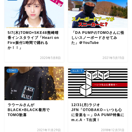
5/7(木)TOMO×SKE48熊崎晴
「DA PUMPのTOMOさんに怪
香インスタライブ「Heart on
しいスノーボードさせてみ
Fire振付1時間で踊れる
た」＠YouTube
か！！」
2020年5月8日
2021年5月15日
TOMO
m.c.A・T
ラウールさんが
12/31(月)ラジオ
BLACK×BLACK着用で
JFN「OTOBAKO～いつも心
TOMO歓喜
に音楽を～」DA PUMP特集に
m.c.A・T出演！
2021年11月29日
2018年12月31日