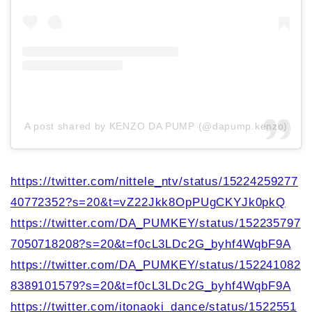
A post shared by KENZO DA PUMP (@dapump.kenzo)
https://twitter.com/nittele_ntv/status/15224259277
40772352?s=20&t=vZ22Jkk8OpPUgCKYJk0pkQ
https://twitter.com/DA_PUMKEY/status/152235797
7050718208?s=20&t=f0cL3LDc2G_byhf4WqbF9A
https://twitter.com/DA_PUMKEY/status/152241082
8389101579?s=20&t=f0cL3LDc2G_byhf4WqbF9A
https://twitter.com/itonaoki_dance/status/1522551