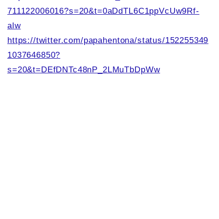
711122006016?s=20&t=0aDdTL6C1ppVcUw9Rf-
alw
https://twitter.com/papahentona/status/152255349
1037646850?
s=20&t=DEfDNTc48nP_2LMuTbDpWw