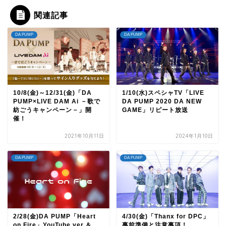
関連記事
DA PUMP
DA PUMP
10/8(金)～12/31(金)「DA
1/10(水)スペシャTV「LIVE
PUMP×LIVE DAM Ai －歌で
DA PUMP 2020 DA NEW
紡ごうキャンペーン－」開
GAME」リピート放送
催！
2021年10月11日
2024年1月10日
DA PUMP
DA PUMP
2/28(金)DA PUMP「Heart
4/30(金)「Thanx for DPC」
on Fire」YouTube ver.＆
事前準備と注意事項！