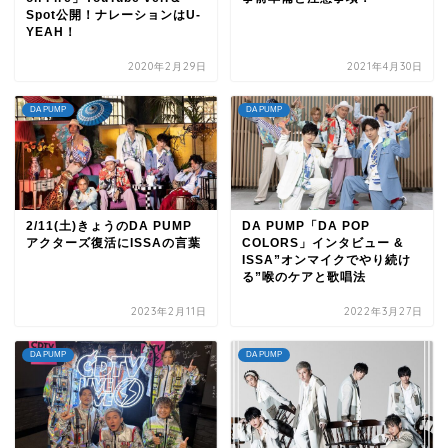
Spot公開！ナレーションはU-
YEAH！
2020年2月29日
2021年4月30日
DA PUMP
DA PUMP
2/11(土)きょうのDA PUMP
DA PUMP「DA POP
アクターズ復活にISSAの言葉
COLORS」インタビュー &
ISSA”オンマイクでやり続け
る”喉のケアと歌唱法
2023年2月11日
2022年3月27日
DA PUMP
DA PUMP