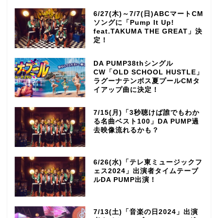
6/27(木)～7/7(日)ABCマートCM
ソングに「Pump It Up!
feat.TAKUMA THE GREAT」決
定！
DA PUMP38thシングル
CW「OLD SCHOOL HUSTLE」
ラグーナテンボス夏プールCMタ
イアップ曲に決定！
7/15(月)「3秒聴けば誰でもわか
る名曲ベスト100」DA PUMP過
去映像流れるかも？
6/26(水)「テレ東ミュージックフ
ェス2024」出演者タイムテーブ
ルDA PUMP出演！
7/13(土)「音楽の日2024」出演