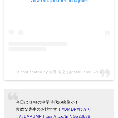
View this post on Instagram
A post shared by 大野 寿之 (@toshi_ono0626)
今日はKIMIの中学時代の映像が！
素敵な先生のお陰です！
#OMDP
#ひかり
TV
#DAPUMP
https://t.co/tmNGa2dk8B