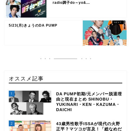
radio調子do～yo&...
5/23(月)きょうのDA PUMP
オススメ記事
1
DA PUMP初期/元メンバー脱退理
由と現在まとめ SHINOBU・
YUKINARI・KEN・KAZUMA・
DAICHI
2
43歳男性歌手ISSAが現代の火野
正平？マツコが言及！「総なめだ