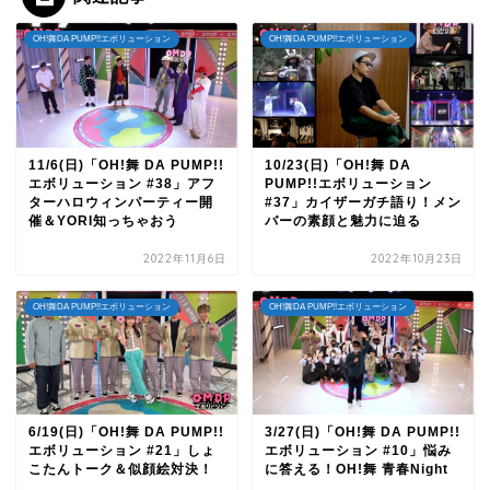
OH!舞DA PUMP!!エボリューション
OH!舞DA PUMP!!エボリューション
11/6(日)「OH!舞 DA PUMP!!
10/23(日)「OH!舞 DA
エボリューション #38」アフ
PUMP!!エボリューション
ターハロウィンパーティー開
#37」カイザーガチ語り！メン
催＆YORI知っちゃおう
バーの素顔と魅力に迫る
2022年11月6日
2022年10月23日
OH!舞DA PUMP!!エボリューション
OH!舞DA PUMP!!エボリューション
6/19(日)「OH!舞 DA PUMP!!
3/27(日)「OH!舞 DA PUMP!!
エボリューション #21」しょ
エボリューション #10」悩み
こたんトーク＆似顔絵対決！
に答える！OH!舞 青春Night