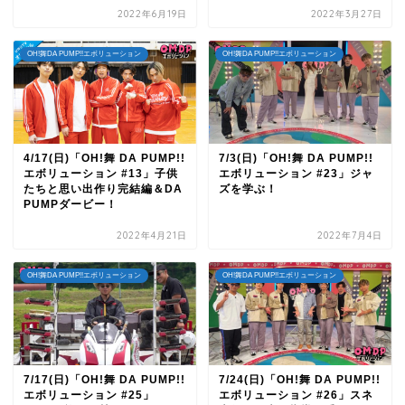
2022年6月19日
2022年3月27日
OH!舞DA PUMP!!エボリューション
OH!舞DA PUMP!!エボリューション
4/17(日)「OH!舞 DA PUMP!!
7/3(日)「OH!舞 DA PUMP!!
エボリューション #13」子供
エボリューション #23」ジャ
たちと思い出作り完結編＆DA
ズを学ぶ！
PUMPダービー！
2022年4月21日
2022年7月4日
OH!舞DA PUMP!!エボリューション
OH!舞DA PUMP!!エボリューション
7/17(日)「OH!舞 DA PUMP!!
7/24(日)「OH!舞 DA PUMP!!
エボリューション #25」
エボリューション #26」スネ