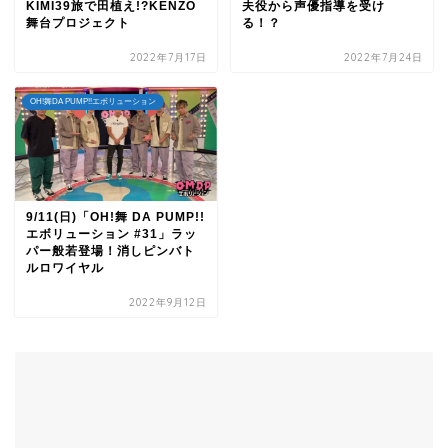
KIMI39旅で田植え!?KENZO
夫役から声優指導を受け
舞台プロジェクト
る！？
2022年7月17日
2022年7月24日
OH!舞DA PUMP!!エボリューション
9/11(日)「OH!舞 DA PUMP!!
エボリューション #31」ラッ
パー般若登場！消しピンバト
ルロワイヤル
2022年9月12日