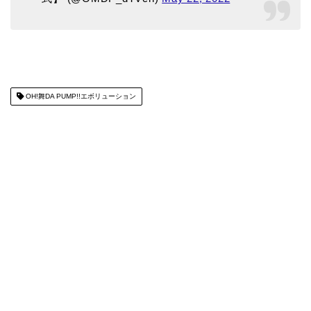
OH!舞DA PUMP!!エボリューション