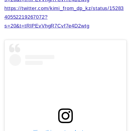
https://twitter.com/kimi_from_dp_kz/status/15283
40552219267072?
s=20&t=tRIPEvVhgR7Cvf7e4D2wtg