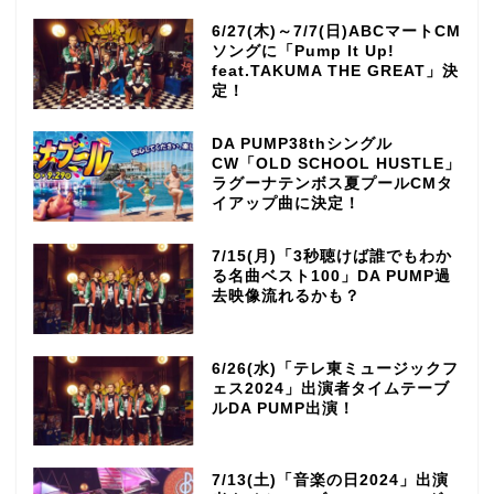
6/27(木)～7/7(日)ABCマートCM
ソングに「Pump It Up!
feat.TAKUMA THE GREAT」決
定！
DA PUMP38thシングル
CW「OLD SCHOOL HUSTLE」
ラグーナテンボス夏プールCMタ
イアップ曲に決定！
7/15(月)「3秒聴けば誰でもわか
る名曲ベスト100」DA PUMP過
去映像流れるかも？
6/26(水)「テレ東ミュージックフ
ェス2024」出演者タイムテーブ
ルDA PUMP出演！
7/13(土)「音楽の日2024」出演