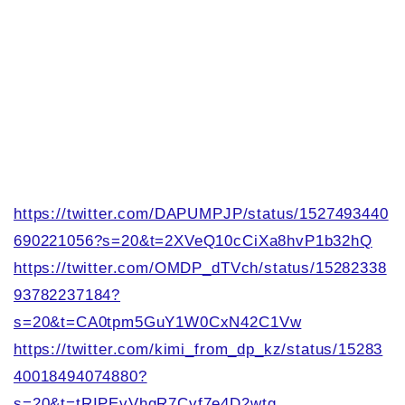
https://twitter.com/DAPUMPJP/status/1527493440
690221056?s=20&t=2XVeQ10cCiXa8hvP1b32hQ
https://twitter.com/OMDP_dTVch/status/15282338
93782237184?
s=20&t=CA0tpm5GuY1W0CxN42C1Vw
https://twitter.com/kimi_from_dp_kz/status/15283
40018494074880?
s=20&t=tRIPEvVhgR7Cvf7e4D2wtg