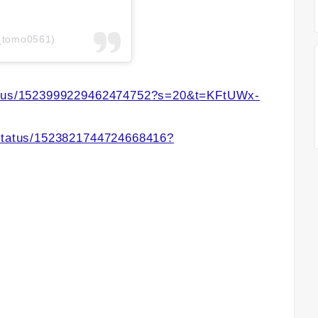
_tomo0561)
tatus/1523999229462474752?s=20&t=KFtUWx-
/status/1523821744724668416?