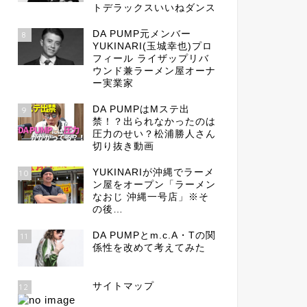
トデラックスいいねダンス
DA PUMP元メンバー
8
YUKINARI(玉城幸也)プロ
フィール ライザップリバ
ウンド兼ラーメン屋オーナ
ー実業家
DA PUMPはMステ出
9
禁！？出られなかったのは
圧力のせい？松浦勝人さん
切り抜き動画
YUKINARIが沖縄でラーメ
10
ン屋をオープン「ラーメン
なおじ 沖縄一号店」※そ
の後…
DA PUMPとm.c.A・Tの関
11
係性を改めて考えてみた
サイトマップ
12