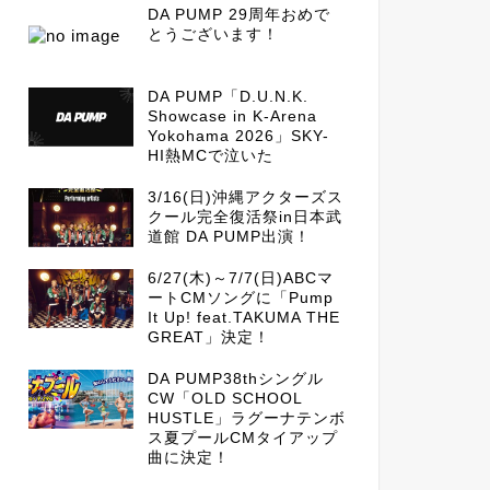
DA PUMP 29周年おめで
とうございます！
DA PUMP「D.U.N.K.
Showcase in K-Arena
Yokohama 2026」SKY-
HI熱MCで泣いた
3/16(日)沖縄アクターズス
クール完全復活祭in日本武
道館 DA PUMP出演！
6/27(木)～7/7(日)ABCマ
ートCMソングに「Pump
It Up! feat.TAKUMA THE
GREAT」決定！
DA PUMP38thシングル
CW「OLD SCHOOL
HUSTLE」ラグーナテンボ
ス夏プールCMタイアップ
曲に決定！