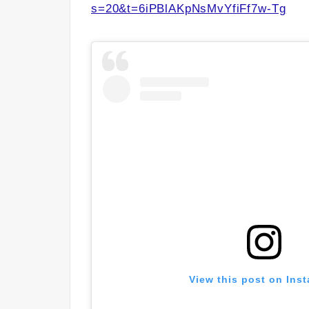
s=20&t=6iPBlAKpNsMvYfiFf7w-Tg
View this post on Ins