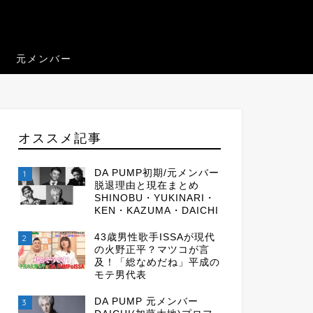
元メンバー
オススメ記事
DA PUMP初期/元メンバー
1
脱退理由と現在まとめ
SHINOBU・YUKINARI・
KEN・KAZUMA・DAICHI
43歳男性歌手ISSAが現代
2
の火野正平？マツコが言
及！「総なめだね」平成の
モテ男代表
DA PUMP 元メンバー
3