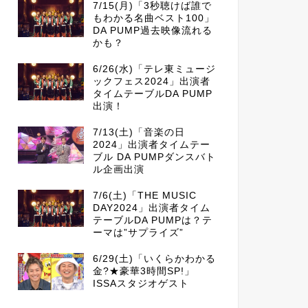
7/15(月)「3秒聴けば誰で
もわかる名曲ベスト100」
DA PUMP過去映像流れる
かも？
6/26(水)「テレ東ミュージ
ックフェス2024」出演者
タイムテーブルDA PUMP
出演！
7/13(土)「音楽の日
2024」出演者タイムテー
ブル DA PUMPダンスバト
ル企画出演
7/6(土)「THE MUSIC
DAY2024」出演者タイム
テーブルDA PUMPは？テ
ーマは”サプライズ”
6/29(土)「いくらかわかる
金?★豪華3時間SP!」
ISSAスタジオゲスト