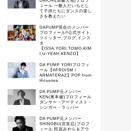
DAICHI(加藤大地)プロフ
ィール 一般人だいちとし
て子供たちにダンスの楽し
さを教えたい
DAPUMP現在のメンバー
4
プロフィール‼公式サイト,
ツイッター,ブログ,インス
タ
【ISSA,YORI,TOMO,KIM
I,U-YEAH,KENZO】
DA PUMP YORIプロフィ
5
ール【AFROISM /
ARMATERAZ】POP from
Hirosima
DA PUMP元メンバー
6
KEN(奥本健)プロフィール
ダンサー・アーティスト・
シンガー・ラッパー
DA PUMP元メンバー
7
SHINOBU(宮良忍)プロフ
ィール 民宿みやら＆アウ