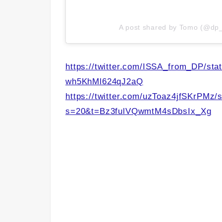
A post shared by Tomo (@dp
https://twitter.com/ISSA_from_DP/s
wh5KhMl624qJ2aQ
https://twitter.com/uzToaz4jfSKrPMz
s=20&t=Bz3fulVQwmtM4sDbsIx_Xg