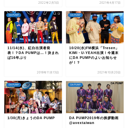
2022年2月5日
2021年4月17日
DA PUMP
DA PUMP
11/14(水)、紅白出演者発
10/20(水)FM横浜「Tresen」
表！？DA PUMPは…！決まれ
KIMI・U-YEAH出演！今週末
ば16年ぶり
にDA PUMPのよいお知らせ
が！？
2018年11月13日
2021年10月20日
DA PUMP
DA PUMP
1/30(月)きょうのDA PUMP
DA PUMP2019年の挨拶動画
@avextaiwan