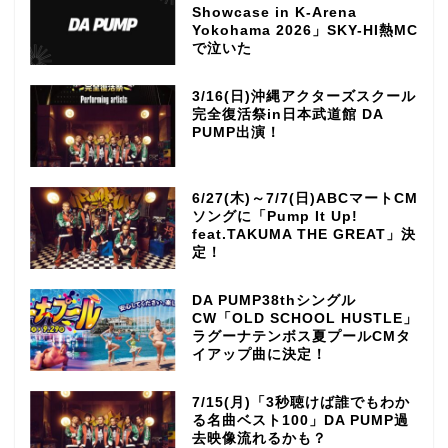
Showcase in K-Arena
Yokohama 2026」SKY-HI熱MC
で泣いた
3/16(日)沖縄アクターズスクール
完全復活祭in日本武道館 DA
PUMP出演！
6/27(木)～7/7(日)ABCマートCM
ソングに「Pump It Up!
feat.TAKUMA THE GREAT」決
定！
DA PUMP38thシングル
CW「OLD SCHOOL HUSTLE」
ラグーナテンボス夏プールCMタ
イアップ曲に決定！
7/15(月)「3秒聴けば誰でもわか
る名曲ベスト100」DA PUMP過
去映像流れるかも？