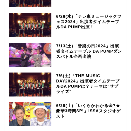
6/26(水)「テレ東ミュージックフ
ェス2024」出演者タイムテーブ
ルDA PUMP出演！
7/13(土)「音楽の日2024」出演
者タイムテーブル DA PUMPダン
スバトル企画出演
7/6(土)「THE MUSIC
DAY2024」出演者タイムテーブ
ルDA PUMPは？テーマは”サプ
ライズ”
6/29(土)「いくらかわかる金?★
豪華3時間SP!」ISSAスタジオゲ
スト