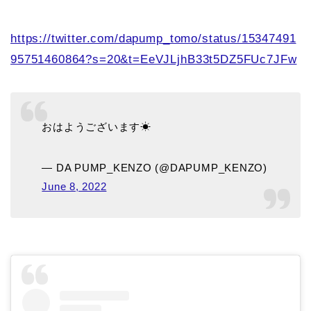
https://twitter.com/dapump_tomo/status/15347491
95751460864?s=20&t=EeVJLjhB33t5DZ5FUc7JFw
おはようございます☀
— DA PUMP_KENZO (@DAPUMP_KENZO)
June 8, 2022