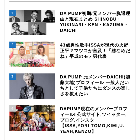
1
DA PUMP初期/元メンバー脱退理
由と現在まとめ SHINOBU・
YUKINARI・KEN・KAZUMA・
DAICHI
2
43歳男性歌手ISSAが現代の火野
正平？マツコが言及！「総なめだ
ね」平成のモテ男代表
3
DA PUMP 元メンバーDAICHI(加
藤大地)プロフィール 一般人だい
ちとして子供たちにダンスの楽し
さを教えたい
4
DAPUMP現在のメンバープロフ
ィール‼公式サイト,ツイッター,
ブログ,インスタ
【ISSA,YORI,TOMO,KIMI,U-
YEAH,KENZO】