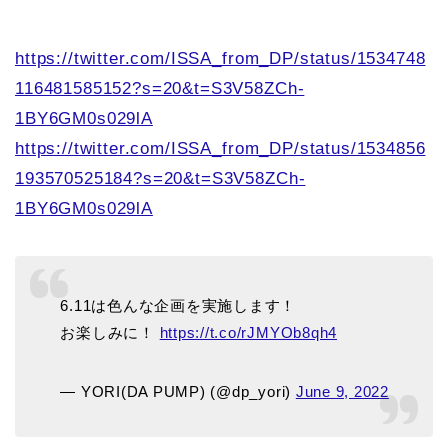
https://twitter.com/ISSA_from_DP/status/1534748
116481585152?s=20&t=S3V58ZCh-
1BY6GM0s029lA
https://twitter.com/ISSA_from_DP/status/1534856
193570525184?s=20&t=S3V58ZCh-
1BY6GM0s029lA
6.11は色んな企画を実施します！
お楽しみに！
https://t.co/rJMYOb8qh4
— YORI(DA PUMP) (@dp_yori)
June 9, 2022