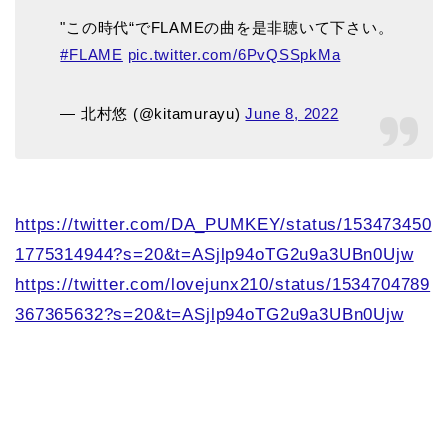
"この時代“でFLAMEの曲を是非聴いて下さい。
#FLAME
pic.twitter.com/6PvQSSpkMa
— 北村悠 (@kitamurayu)
June 8, 2022
https://twitter.com/DA_PUMKEY/status/153473450
1775314944?s=20&t=ASjlp94oTG2u9a3UBn0Ujw
https://twitter.com/lovejunx210/status/1534704789
367365632?s=20&t=ASjlp94oTG2u9a3UBn0Ujw