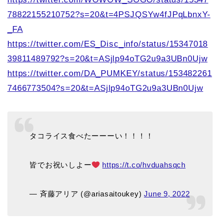
78822155210752?s=20&t=4PSJQSYw4fJPqLbnxY-
_FA
https://twitter.com/ES_Disc_info/status/15347018
39811489792?s=20&t=ASjlp94oTG2u9a3UBn0Ujw
https://twitter.com/DA_PUMKEY/status/153482261
7466773504?s=20&t=ASjlp94oTG2u9a3UBn0Ujw
タコライス食べたーーーい！！！！
皆でお祝いしよー
https://t.co/hvduahsqch
— 斉藤アリア (@ariasaitoukey)
June 9, 2022