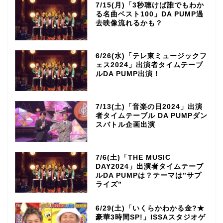
7/15(月)「3秒聴けば誰でもわか
る名曲ベスト100」DA PUMP過
去映像流れるかも？
6/26(水)「テレ東ミュージックフ
ェス2024」出演者タイムテーブ
ルDA PUMP出演！
7/13(土)「音楽の日2024」出演
者タイムテーブル DA PUMPダン
スバトル企画出演
7/6(土)「THE MUSIC
DAY2024」出演者タイムテーブ
ルDA PUMPは？テーマは”サプ
ライズ”
6/29(土)「いくらかわかる金?★
豪華3時間SP!」ISSAスタジオゲ