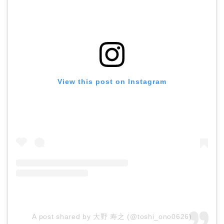
View this post on Instagram
A post shared by 大野 寿之 (@toshi_ono0626)