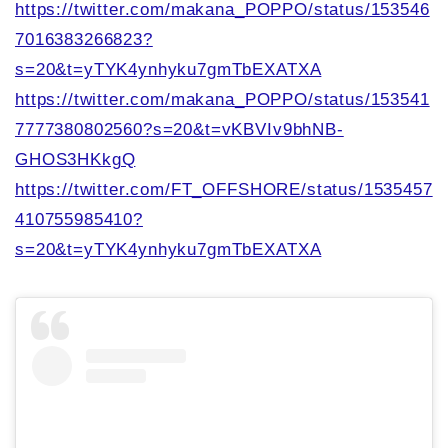
https://twitter.com/makana_POPPO/status/153546
7016383266823?
s=20&t=yTYK4ynhyku7gmTbEXATXA
https://twitter.com/makana_POPPO/status/153541
7777380802560?s=20&t=vKBVIv9bhNB-
GHOS3HKkgQ
https://twitter.com/FT_OFFSHORE/status/1535457
410755985410?
s=20&t=yTYK4ynhyku7gmTbEXATXA