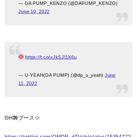
— DA PUMP_KENZO (@DAPUMP_KENZO)
June 10, 2022
https://t.co/xJkSJl1X6u
— U-YEAH(DA PUMP) (@dp_u_yeah)
June
11, 2022
OH舞ブース☆
https://twitter.com/OMDP_dTVch/status/15354772