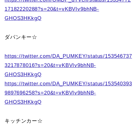
17182220288?s=20&t=vKBVIv9bhNB-
GHOS3HKkgQ
ダパンキー☆
https://twitter.com/DA_PUMKEY/status/153546737
3217878016?s=20&t=vKBVIv9bhNB-
GHOS3HKkgQ
https://twitter.com/DA_PUMKEY/status/153540393
9897696258?s=20&t=vKBVIv9bhNB-
GHOS3HKkgQ
キッチンカー☆