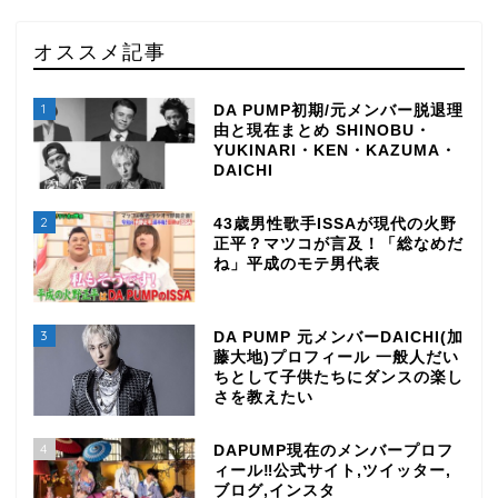
オススメ記事
1
DA PUMP初期/元メンバー脱退理
由と現在まとめ SHINOBU・
YUKINARI・KEN・KAZUMA・
DAICHI
2
43歳男性歌手ISSAが現代の火野
正平？マツコが言及！「総なめだ
ね」平成のモテ男代表
3
DA PUMP 元メンバーDAICHI(加
藤大地)プロフィール 一般人だい
ちとして子供たちにダンスの楽し
さを教えたい
4
DAPUMP現在のメンバープロフ
ィール‼公式サイト,ツイッター,
ブログ,インスタ