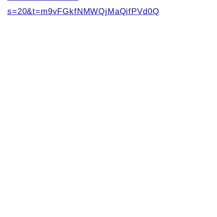
s=20&t=m9vFGkfNMWQjMaQifPVd0Q