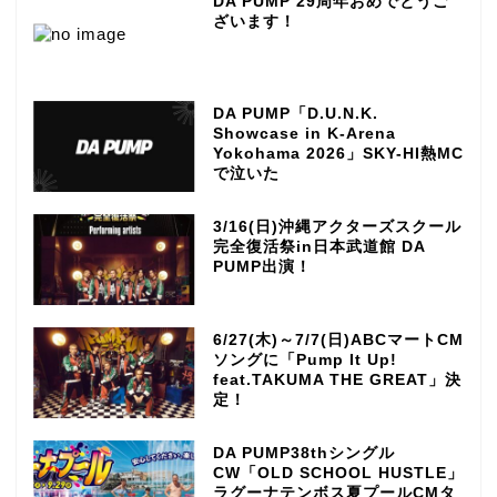
DA PUMP 29周年おめでとうご
ざいます！
DA PUMP「D.U.N.K.
Showcase in K-Arena
Yokohama 2026」SKY-HI熱MC
で泣いた
3/16(日)沖縄アクターズスクール
完全復活祭in日本武道館 DA
PUMP出演！
6/27(木)～7/7(日)ABCマートCM
ソングに「Pump It Up!
feat.TAKUMA THE GREAT」決
定！
DA PUMP38thシングル
CW「OLD SCHOOL HUSTLE」
ラグーナテンボス夏プールCMタ