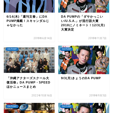
6/14(木)「週刊文春」にDA
DA PUMPの「ダサかっこい
PUMP掲載！スキャンダルじ
い/U.S.A.」が流行語大賞
ゃなかった
2018にノミネート！12/3(月)
大賞決定
2018年6月14日
2018年11月7日
DA PUMP
DA PUMP
「沖縄アクターズスクール大
9/3(月)きょうのDA PUMP
復活祭」DA PUMP・SPEED
ほかニュースまとめ
2022年10月16日
2018年9月3日
DA PUMP
DA PUMP