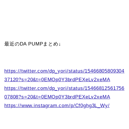
最近のDA PUMPまとめ↓
https://twitter.com/dp_yori/status/15466805809304
37120?s=20&t=0EMOp0Y3brdPEXeLv2xeMA
https://twitter.com/dp_yori/status/15466812561756
07808?s=20&t=0EMOp0Y3brdPEXeLv2xeMA
https://www.instagram.com/p/Cf0ghg3L_Wy/