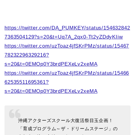
https://twitter.com/DA_PUMKEY/status/154632842
7363504129?s=20&t=Uq7A_2qx0-Tt2yZDdyKIiw
https://twitter.com/uzToaz4jfSKrPMz/status/15467
78232296329216?
s=20&t=0EMOp0Y3brdPEXeLv2xeMA
https://twitter.com/uzToaz4jfSKrPMz/status/15466
62535511695361?
s=20&t=0EMOp0Y3brdPEXeLv2xeMA
沖縄アクターズスクール大復活祭目玉企画！
「育成プログラム～ザ・ドリームステージ」の