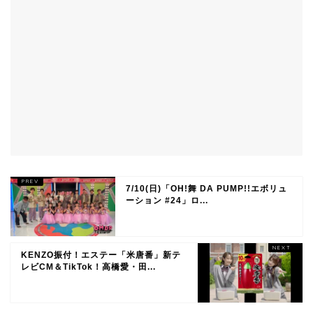
7/10(日)「OH!舞 DA PUMP!!エボリュ
ーション #24」ロ...
KENZO振付！エステー「米唐番」新テ
レビCM＆TikTok！高橋愛・田...