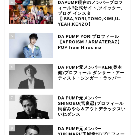
4
DAPUMP現在のメンバープロフ
ィール‼公式サイト,ツイッター,
ブログ,インスタ
【ISSA,YORI,TOMO,KIMI,U-
YEAH,KENZO】
5
DA PUMP YORIプロフィール
【AFROISM / ARMATERAZ】
POP from Hirosima
6
DA PUMP元メンバーKEN(奥本
健)プロフィール ダンサー・アー
ティスト・シンガー・ラッパー
7
DA PUMP元メンバー
SHINOBU(宮良忍)プロフィール
民宿みやら＆アウトデラックスい
いねダンス
8
DA PUMP元メンバー
YUKINARI(玉城幸也)プロフィー