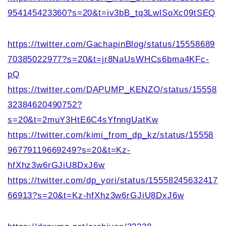
954145423360?s=20&t=iv3bB_tq3LwlSoXc09tSEQ
https://twitter.com/GachapinBlog/status/15558689
70385022977?s=20&t=jr8NaUsWHCs6bma4KFc-
pQ
https://twitter.com/DAPUMP_KENZO/status/15558
32384620490752?
s=20&t=2muY3HtE6C4sYfnngUatKw
https://twitter.com/kimi_from_dp_kz/status/15558
96779119669249?s=20&t=Kz-
hfXhz3w6rGJiU8DxJ6w
https://twitter.com/dp_yori/status/15558245632417
66913?s=20&t=Kz-hfXhz3w6rGJiU8DxJ6w