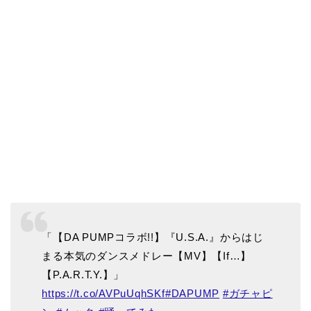
「【DA PUMPコラボ!!】『U.S.A.』からはじ
まる本気のダンスメドレー【MV】【If…】
【P.A.R.T.Y.】」
https://t.co/AVPuUqhSKf
#DAPUMP
#ガチャピ