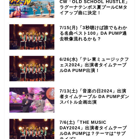
CW「OLD SCHOOL HUSTLE」
ラグーナテンボス夏プールCMタ
イアップ曲に決定！
7/15(月)「3秒聴けば誰でもわか
る名曲ベスト100」DA PUMP過
去映像流れるかも？
6/26(水)「テレ東ミュージックフ
ェス2024」出演者タイムテーブ
ルDA PUMP出演！
7/13(土)「音楽の日2024」出演
者タイムテーブル DA PUMPダン
スバトル企画出演
7/6(土)「THE MUSIC
DAY2024」出演者タイムテーブ
ルDA PUMPは？テーマは”サプ