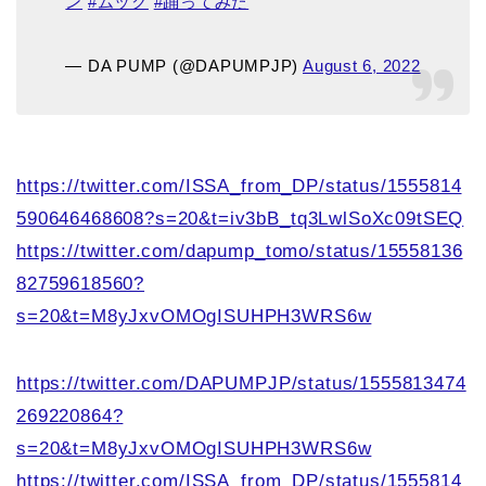
ン
#ムック
#踊ってみた
— DA PUMP (@DAPUMPJP)
August 6, 2022
https://twitter.com/ISSA_from_DP/status/1555814
590646468608?s=20&t=iv3bB_tq3LwlSoXc09tSEQ
https://twitter.com/dapump_tomo/status/15558136
82759618560?
s=20&t=M8yJxvOMOgISUHPH3WRS6w
https://twitter.com/DAPUMPJP/status/1555813474
269220864?
s=20&t=M8yJxvOMOgISUHPH3WRS6w
https://twitter.com/ISSA_from_DP/status/1555814