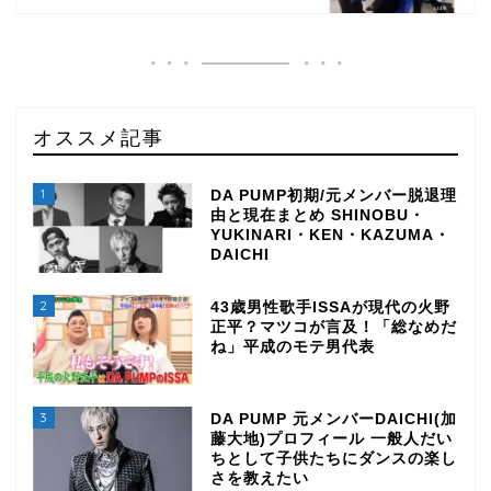
オススメ記事
1
DA PUMP初期/元メンバー脱退理
由と現在まとめ SHINOBU・
YUKINARI・KEN・KAZUMA・
DAICHI
2
43歳男性歌手ISSAが現代の火野
正平？マツコが言及！「総なめだ
ね」平成のモテ男代表
3
DA PUMP 元メンバーDAICHI(加
藤大地)プロフィール 一般人だい
ちとして子供たちにダンスの楽し
さを教えたい