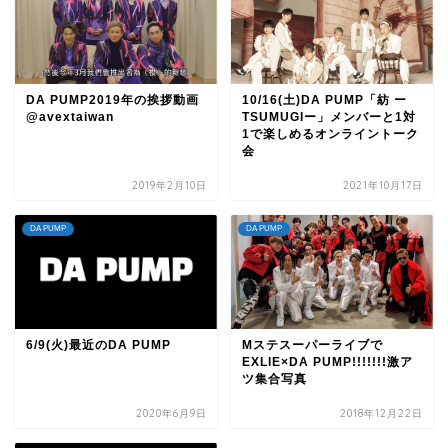
DA PUMP2019年の挨拶動画
10/16(土)DA PUMP「紡 ー
@avextaiwan
TSUMUGIー」メンバーと1対
1で楽しめるオンライントーク
会
2019年2月10日
2021年10月17日
DA PUMP
DA PUMP
6/9(火)最近のDA PUMP
Mステスーパーライブで
EXLIE×DA PUMP!!!!!!!激ア
ツ集合写真
2020年6月9日
2018年12月22日