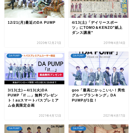
12/21(月)最近のDA PUMP
4/13(土)「デイリースポー
ツ」にTOMO＆KENZO”紙上
ダンス講座”
2020年12月21日
2019年4月14日
DA PUMP
DA PUMP
3/13(土)～4/13(火)DA
goo「最高にかっこいい！男性
PUMP「if …」無料プレゼン
グループランキング」DA
ト！auスマートパスプレミア
PUMPが1位！
ム会員限定企画
2021年4月12日
2021年4月17日
DA PUMP
DA PUMP