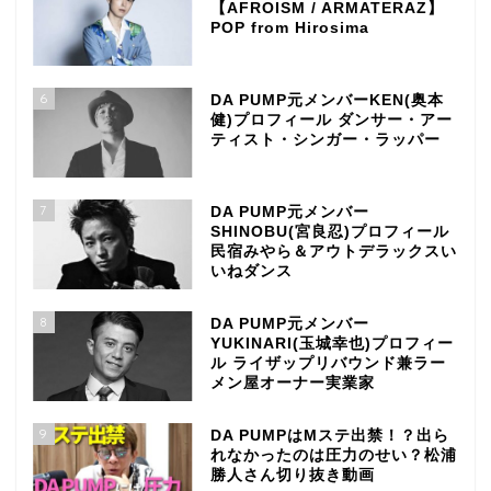
【AFROISM / ARMATERAZ】
POP from Hirosima
6
DA PUMP元メンバーKEN(奥本
健)プロフィール ダンサー・アー
ティスト・シンガー・ラッパー
7
DA PUMP元メンバー
SHINOBU(宮良忍)プロフィール
民宿みやら＆アウトデラックスい
いねダンス
8
DA PUMP元メンバー
YUKINARI(玉城幸也)プロフィー
ル ライザップリバウンド兼ラー
メン屋オーナー実業家
9
DA PUMPはMステ出禁！？出ら
れなかったのは圧力のせい？松浦
勝人さん切り抜き動画