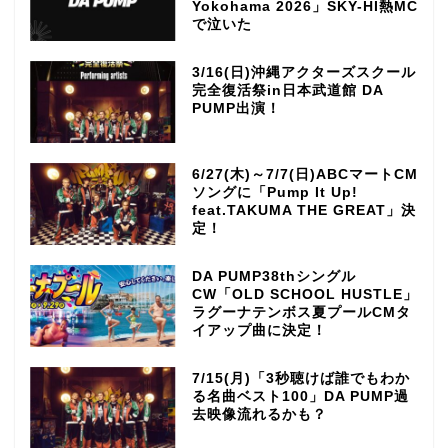
Yokohama 2026」SKY-HI熱MC
で泣いた
3/16(日)沖縄アクターズスクール
完全復活祭in日本武道館 DA
PUMP出演！
6/27(木)～7/7(日)ABCマートCM
ソングに「Pump It Up!
feat.TAKUMA THE GREAT」決
定！
DA PUMP38thシングル
CW「OLD SCHOOL HUSTLE」
ラグーナテンボス夏プールCMタ
イアップ曲に決定！
7/15(月)「3秒聴けば誰でもわか
る名曲ベスト100」DA PUMP過
去映像流れるかも？