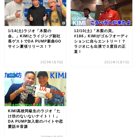
1/14(土)ラジオ「木梨の
12/10(土)「木梨の貝。
会。」KIMIとライジング副社
#186」KIMIがゴルフオーディ
長ゲストでDA PUMP新曲GO
ションに自らエントリー！？
サイン夏頃リリース！？
ラジオにも出演で３度目の正
直！
2023年1月15日
2022年12月11日
KIMI
KIMI高校同級生のラジオ「た
け坊のないないナイト！！」
DA PUMP加入前のバイトや恋
愛話※音源