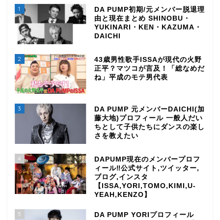
1
DA PUMP初期/元メンバー脱退理
由と現在まとめ SHINOBU・
YUKINARI・KEN・KAZUMA・
DAICHI
2
43歳男性歌手ISSAが現代の火野
正平？マツコが言及！「総なめだ
ね」平成のモテ男代表
3
DA PUMP 元メンバーDAICHI(加
藤大地)プロフィール 一般人だい
ちとして子供たちにダンスの楽し
さを教えたい
4
DAPUMP現在のメンバープロフ
ィール‼公式サイト,ツイッター,
ブログ,インスタ
【ISSA,YORI,TOMO,KIMI,U-
YEAH,KENZO】
5
DA PUMP YORIプロフィール