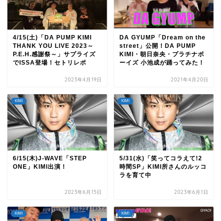
4/15(土)「DA PUMP KIMI
DA GYUMP「Dream on the
THANK YOU LIVE 2023～
street」公開！DA PUMP
P.E.H.感謝祭～」サプライズ
KIMI・朝日奈央・プラチナボ
でISSA登場！セトリレポ
ーイズ 小池成が踊ってみた！
2023年4月19日
2021年4月20日
KIMI
KIMI
6/15(木)J-WAVE「STEP
5/31(水)「笑ってコラえて!2
ONE」KIMI出演！
時間SP」KIMI所さんのルッコ
ラを育て中
2023年6月15日
2023年6月1日
KIMI
KIMI