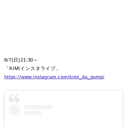
8/7(日)21:30～
「KIMIインスタライブ」
https://www.instagram.com/kimi_da_pump/