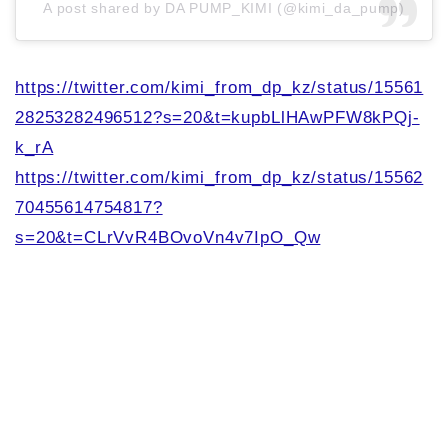
A post shared by DA PUMP_KIMI (@kimi_da_pump)
https://twitter.com/kimi_from_dp_kz/status/15561
28253282496512?s=20&t=kupbLlHAwPFW8kPQj-
k_rA
https://twitter.com/kimi_from_dp_kz/status/15562
70455614754817?
s=20&t=CLrVvR4BOvoVn4v7IpO_Qw