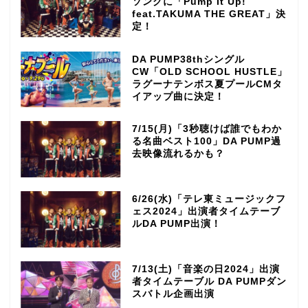
ソングに「Pump It Up!
feat.TAKUMA THE GREAT」決
定！
DA PUMP38thシングル
CW「OLD SCHOOL HUSTLE」
ラグーナテンボス夏プールCMタ
イアップ曲に決定！
7/15(月)「3秒聴けば誰でもわか
る名曲ベスト100」DA PUMP過
去映像流れるかも？
6/26(水)「テレ東ミュージックフ
ェス2024」出演者タイムテーブ
ルDA PUMP出演！
7/13(土)「音楽の日2024」出演
者タイムテーブル DA PUMPダン
スバトル企画出演