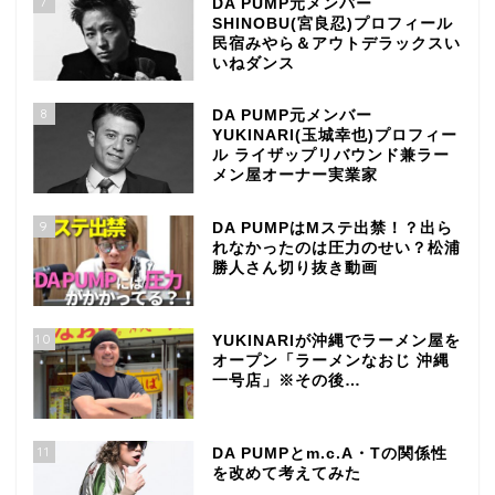
7
DA PUMP元メンバー
SHINOBU(宮良忍)プロフィール
民宿みやら＆アウトデラックスい
いねダンス
8
DA PUMP元メンバー
YUKINARI(玉城幸也)プロフィー
ル ライザップリバウンド兼ラー
メン屋オーナー実業家
9
DA PUMPはMステ出禁！？出ら
れなかったのは圧力のせい？松浦
勝人さん切り抜き動画
10
YUKINARIが沖縄でラーメン屋を
オープン「ラーメンなおじ 沖縄
一号店」※その後…
11
DA PUMPとm.c.A・Tの関係性
を改めて考えてみた