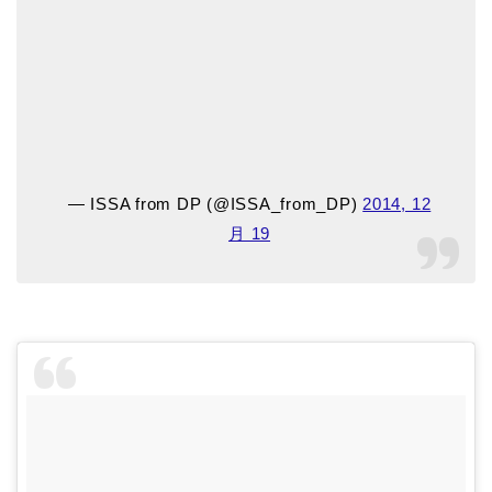
— ISSA from DP (@ISSA_from_DP)
2014, 12
月 19