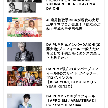
YUKINARI・KEN・KAZUMA・
DAICHI
2
43歳男性歌手ISSAが現代の火野
正平？マツコが言及！「総なめだ
ね」平成のモテ男代表
3
DA PUMP 元メンバーDAICHI(加
藤大地)プロフィール 一般人だい
ちとして子供たちにダンスの楽し
さを教えたい
4
DAPUMP現在のメンバープロフ
ィール‼公式サイト,ツイッター,
ブログ,インスタ
【ISSA,YORI,TOMO,KIMI,U-
YEAH,KENZO】
5
DA PUMP YORIプロフィール
【AFROISM / ARMATERAZ】
POP from Hirosima