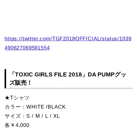
https://twitter.com/TGF2018OFFICIAL/status/1039
490627069591554
「TOXIC GIRLS FILE 2018」DA PUMPグッ
ズ販売！
★Tシャツ
カラー：WHITE /BLACK
サイズ：S / M / L / XL
各￥4,000