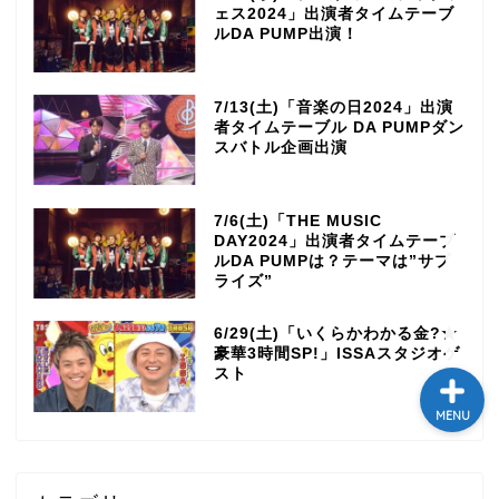
ェス2024」出演者タイムテーブ
テレビ
ルDA PUMP出演！
ラジオ
7/13(土)「音楽の日2024」出演
者タイムテーブル DA PUMPダン
スバトル企画出演
メゾン・ド・ミュージック
～DA PUMP YORIの晴れ
ばれラジオ～
7/6(土)「THE MUSIC
DAY2024」出演者タイムテーブ
ルDA PUMPは？テーマは”サプ
ライブ・イベント
ライズ”
6/29(土)「いくらかわかる金?★
豪華3時間SP!」ISSAスタジオゲ
スト
MENU