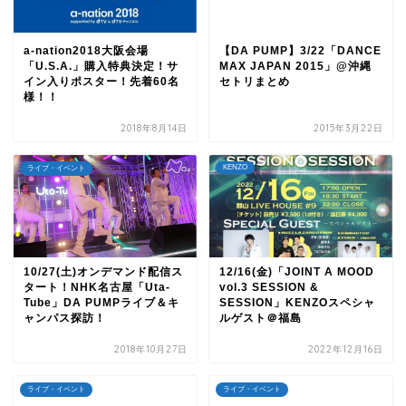
a-nation2018大阪会場
【DA PUMP】3/22「DANCE
「U.S.A.」購入特典決定！サ
MAX JAPAN 2015」@沖縄
イン入りポスター！先着60名
セトリまとめ
様！！
2018年8月14日
2015年3月22日
KENZO
ライブ・イベント
10/27(土)オンデマンド配信ス
12/16(金)「JOINT A MOOD
タート！NHK名古屋「Uta-
vol.3 SESSION &
Tube」DA PUMPライブ＆キ
SESSION」KENZOスペシャ
ャンパス探訪！
ルゲスト＠福島
2018年10月27日
2022年12月16日
ライブ・イベント
ライブ・イベント