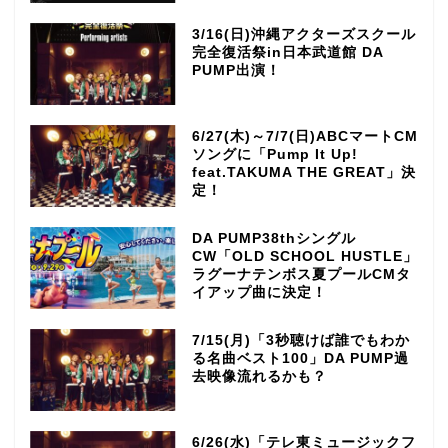
3/16(日)沖縄アクターズスクール
完全復活祭in日本武道館 DA
PUMP出演！
6/27(木)～7/7(日)ABCマートCM
ソングに「Pump It Up!
feat.TAKUMA THE GREAT」決
定！
DA PUMP38thシングル
CW「OLD SCHOOL HUSTLE」
ラグーナテンボス夏プールCMタ
イアップ曲に決定！
7/15(月)「3秒聴けば誰でもわか
る名曲ベスト100」DA PUMP過
去映像流れるかも？
TOP
6/26(水)「テレ東ミュージックフ