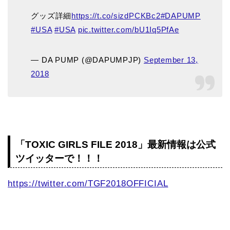
グッズ詳細
https://t.co/sizdPCKBc2
#DAPUMP
#USA
#USA
pic.twitter.com/bU1Iq5PfAe
— DA PUMP (@DAPUMPJP)
September 13,
2018
「TOXIC GIRLS FILE 2018」最新情報は公式
ツイッターで！！！
https://twitter.com/TGF2018OFFICIAL