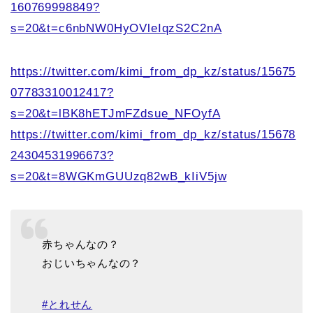
160769998849?
s=20&t=c6nbNW0HyOVleIqzS2C2nA
https://twitter.com/kimi_from_dp_kz/status/15675
07783310012417?
s=20&t=lBK8hETJmFZdsue_NFOyfA
https://twitter.com/kimi_from_dp_kz/status/15678
24304531996673?
s=20&t=8WGKmGUUzq82wB_kIiV5jw
赤ちゃんなの？
おじいちゃんなの？
#とれせん