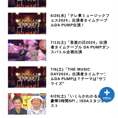
テレビ
6/26(水)「テレ東ミュージックフ
ェス2024」出演者タイムテーブ
ラジオ
ルDA PUMP出演！
メゾン・ド・ミュージック
7/13(土)「音楽の日2024」出演
～DA PUMP YORIの晴れ
者タイムテーブル DA PUMPダン
ばれラジオ～
スバトル企画出演
ライブ・イベント
7/6(土)「THE MUSIC
DAY2024」出演者タイムテーブ
ルDA PUMPは？テーマは”サプ
ライズ”
6/29(土)「いくらかわかる金?★
MENU
豪華3時間SP!」ISSAスタジオゲ
スト