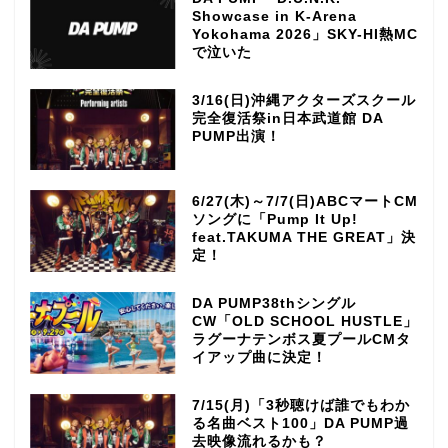
Showcase in K-Arena
Yokohama 2026」SKY-HI熱MC
で泣いた
3/16(日)沖縄アクターズスクール
完全復活祭in日本武道館 DA
PUMP出演！
6/27(木)～7/7(日)ABCマートCM
ソングに「Pump It Up!
feat.TAKUMA THE GREAT」決
定！
DA PUMP38thシングル
CW「OLD SCHOOL HUSTLE」
ラグーナテンボス夏プールCMタ
イアップ曲に決定！
7/15(月)「3秒聴けば誰でもわか
TOP
る名曲ベスト100」DA PUMP過
去映像流れるかも？