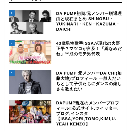
1
DA PUMP初期/元メンバー脱退理
由と現在まとめ SHINOBU・
YUKINARI・KEN・KAZUMA・
DAICHI
2
43歳男性歌手ISSAが現代の火野
正平？マツコが言及！「総なめだ
ね」平成のモテ男代表
3
DA PUMP 元メンバーDAICHI(加
藤大地)プロフィール 一般人だい
ちとして子供たちにダンスの楽し
さを教えたい
4
DAPUMP現在のメンバープロフ
ィール‼公式サイト,ツイッター,
ブログ,インスタ
【ISSA,YORI,TOMO,KIMI,U-
YEAH,KENZO】