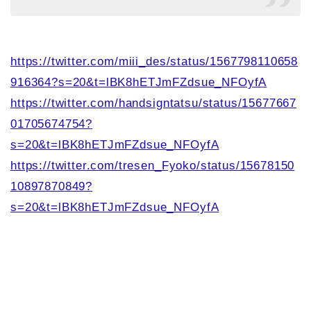
https://twitter.com/miii_des/status/1567798110658
916364?s=20&t=lBK8hETJmFZdsue_NFOyfA
https://twitter.com/handsigntatsu/status/15677667
01705674754?
s=20&t=lBK8hETJmFZdsue_NFOyfA
https://twitter.com/tresen_Fyoko/status/15678150
10897870849?
s=20&t=lBK8hETJmFZdsue_NFOyfA