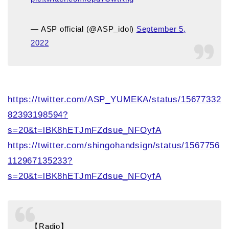
— ASP official (@ASP_idol)
September 5,
2022
https://twitter.com/ASP_YUMEKA/status/15677332
82393198594?
s=20&t=lBK8hETJmFZdsue_NFOyfA
https://twitter.com/shingohandsign/status/1567756
112967135233?
s=20&t=lBK8hETJmFZdsue_NFOyfA
【Radio】