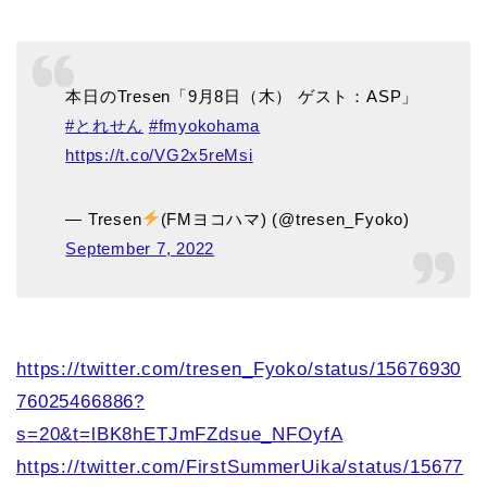
本日のTresen「9月8日（木） ゲスト：ASP」
#とれせん
#fmyokohama
https://t.co/VG2x5reMsi
— Tresen
(FMヨコハマ) (@tresen_Fyoko)
September 7, 2022
https://twitter.com/tresen_Fyoko/status/15676930
76025466886?
s=20&t=lBK8hETJmFZdsue_NFOyfA
https://twitter.com/FirstSummerUika/status/15677