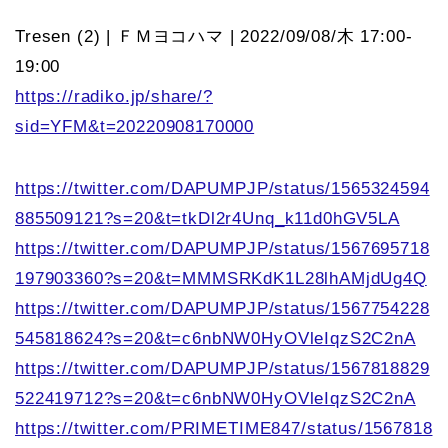
Tresen (2) | ＦＭヨコハマ | 2022/09/08/木 17:00-
19:00
https://radiko.jp/share/?
sid=YFM&t=20220908170000
https://twitter.com/DAPUMPJP/status/1565324594
885509121?s=20&t=tkDl2r4Unq_k11d0hGV5LA
https://twitter.com/DAPUMPJP/status/1567695718
197903360?s=20&t=MMMSRKdK1L28lhAMjdUg4Q
https://twitter.com/DAPUMPJP/status/1567754228
545818624?s=20&t=c6nbNW0HyOVleIqzS2C2nA
https://twitter.com/DAPUMPJP/status/1567818829
522419712?s=20&t=c6nbNW0HyOVleIqzS2C2nA
https://twitter.com/PRIMETIME847/status/1567818