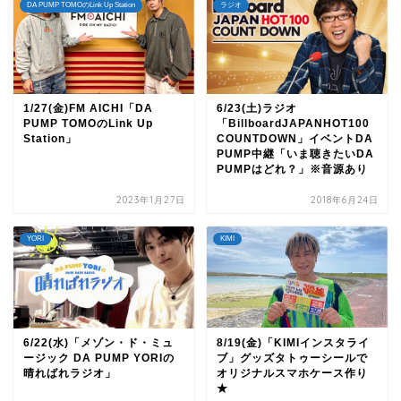
DA PUMP TOMOのLink Up Station
ラジオ
1/27(金)FM AICHI「DA
6/23(土)ラジオ
PUMP TOMOのLink Up
「BillboardJAPANHOT100
Station」
COUNTDOWN」イベントDA
PUMP中継「いま聴きたいDA
PUMPはどれ？」※音源あり
2023年1月27日
2018年6月24日
YORI
KIMI
6/22(水)「メゾン・ド・ミュ
8/19(金)「KIMIインスタライ
ージック DA PUMP YORIの
ブ」グッズタトゥーシールで
晴ればれラジオ」
オリジナルスマホケース作り
★