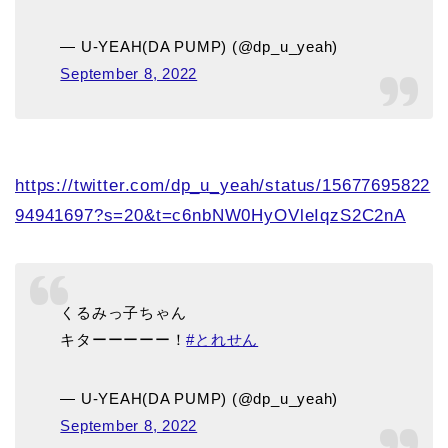
— U-YEAH(DA PUMP) (@dp_u_yeah)
September 8, 2022
https://twitter.com/dp_u_yeah/status/15677695822
94941697?s=20&t=c6nbNW0HyOVleIqzS2C2nA
くるみっ子ちゃん
キターーーーー！
#とれせん
— U-YEAH(DA PUMP) (@dp_u_yeah)
September 8, 2022