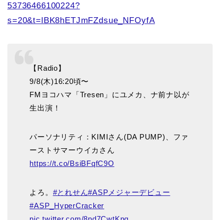
53736466100224?
s=20&t=lBK8hETJmFZdsue_NFOyfA
【Radio】
9/8(木)16:20頃〜
FMヨコハマ「Tresen」にユメカ、ナ前ナ以が
生出演！
パーソナリティ：KIMIさん(DA PUMP)、ファ
ーストサマーウイカさん
https://t.co/BsiBFqfC9O
よろ。
#とれせん
#ASPメジャーデビュー
#ASP_HyperCracker
pic.twitter.com/8pd7CwtKng