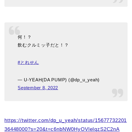
何！？
飲むクルミッ子だと！？
#とれせん
— U-YEAH(DA PUMP) (@dp_u_yeah)
September 8, 2022
https://twitter.com/dp_u_yeah/status/15677732201
36448000?s=20&t=c6nbNW0HyOVleIqzS2C2nA