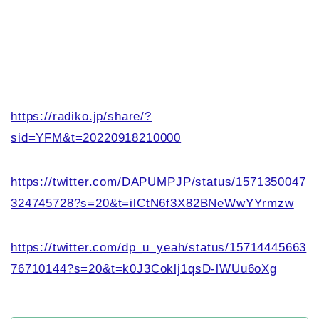
https://radiko.jp/share/?
sid=YFM&t=20220918210000
https://twitter.com/DAPUMPJP/status/1571350047
324745728?s=20&t=ilCtN6f3X82BNeWwYYrmzw
https://twitter.com/dp_u_yeah/status/15714445663
76710144?s=20&t=k0J3Coklj1qsD-lWUu6oXg