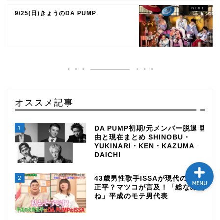
9/25(日)きょうのDA PUMP
テレビ
ラジオ
メゾン・ド・ミュージック
～DA PUMP YORIの晴れ
ばれラジオ～
オススメ記事
ライブ・イベント
1
DA PUMP初期/元メンバー脱退理
由と現在まとめ SHINOBU・
YUKINARI・KEN・KAZUMA・
DAICHI
2
43歳男性歌手ISSAが現代の火野
MENU
正平？マツコが言及！「総なめだ
ね」平成のモテ男代表