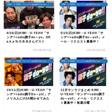
KIMI・U-YEAH「サンデーradio調子Do〜yo！！」
KIMI・U-YEAH「サンデーradio調子Do〜yo！！」
4/16(日)KIMI・U-YEAH「サ
5/15(日)KIMI・U-YEAH「サ
ンデーradio調子do～yo」GP.
ンデーradio調子do～yo‼」メ
a.k.a N.O.B.Bさんゲスト
ール・リクエスト募集中！
2023年4月16日
2022年5月15日
KIMI・U-YEAH「サンデーradio調子Do〜yo！！」
KIMI・U-YEAH「サンデーradio調子Do〜yo！！」
10/11(日)KIMI・U-YEAH「サ
12月サンラジまとめ KIMI・
ンデーradio調子Do～yo!」ア
U-YEAH「サンデーradio調子
メリカ人にUSA聞かせてみた
do～yo‼」メール・リクエス
ト募集中！毎週日曜
2020年10月11日
2022年12月25日