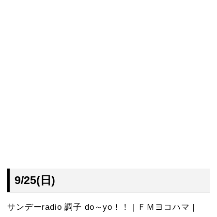
9/25(日)
サンデーradio 調子 do～yo！！ | ＦＭヨコハマ |