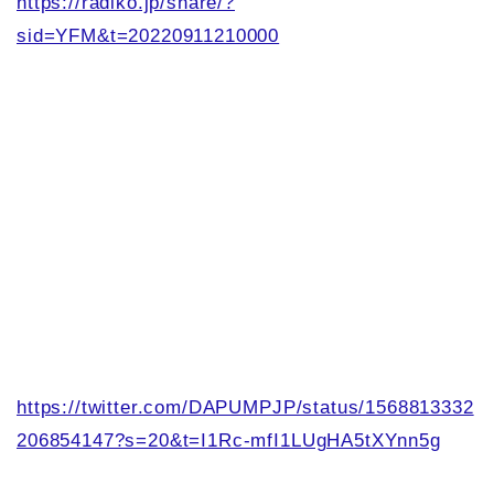
https://radiko.jp/share/?
sid=YFM&t=20220911210000
https://twitter.com/DAPUMPJP/status/1568813332
206854147?s=20&t=I1Rc-mfI1LUgHA5tXYnn5g