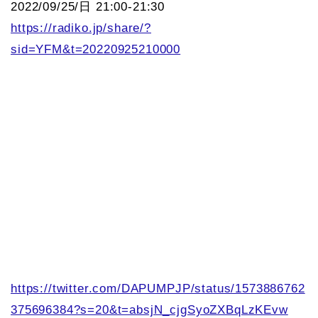
2022/09/25/日 21:00-21:30
https://radiko.jp/share/?
sid=YFM&t=20220925210000
https://twitter.com/DAPUMPJP/status/1573886762
375696384?s=20&t=absjN_cjgSyoZXBqLzKEvw