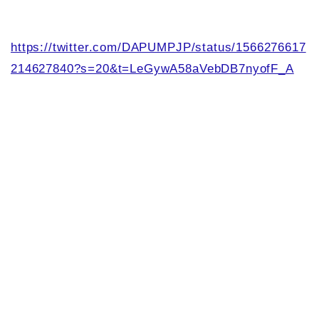
https://twitter.com/DAPUMPJP/status/1566276617
214627840?s=20&t=LeGywA58aVebDB7nyofF_A