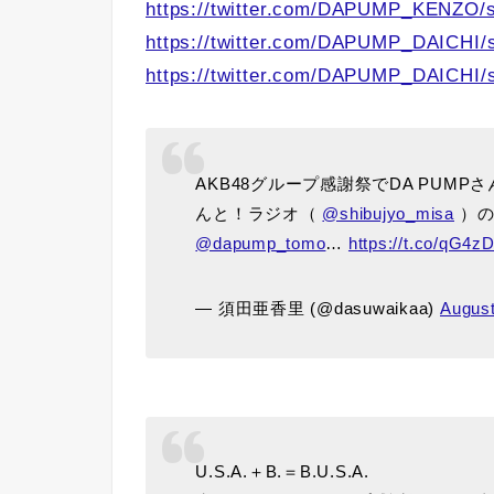
https://twitter.com/DAPUMP_KENZO/
https://twitter.com/DAPUMP_DAICHI/
https://twitter.com/DAPUMP_DAICHI/
AKB48グループ感謝祭でDA PUMP
んと！ラジオ（
@shibujyo_misa
）の
@dapump_tomo
…
https://t.co/qG4
— 須田亜香里 (@dasuwaikaa)
August
U.S.A.＋B.＝B.U.S.A.