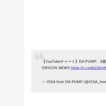
【YouTubeチャート】DA PUMP、
ORICON NEWS
https://t.co/dbZdUp
— ISSA from DA PUMP (@ISSA_fr