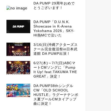
DA PUMP 29周年おめで
とうございます！
DA PUMP「D.U.N.K.
Showcase in K-Arena
Yokohama 2026」SKY-
HI熱MCで泣いた
3/16(日)沖縄アクターズス
クール完全復活祭in日本武
道館 DA PUMP出演！
6/27(木)～7/7(日)ABCマ
ートCMソングに「Pump
It Up! feat.TAKUMA THE
GREAT」決定！
DA PUMP38thシングル
CW「OLD SCHOOL
HUSTLE」ラグーナテンボ
ス夏プールCMタイアップ
曲に決定！