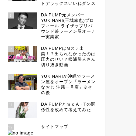
トデラックスいいねダンス
DA PUMP元メンバー
8
YUKINARI(玉城幸也)プロ
フィール ライザップリバ
ウンド兼ラーメン屋オーナ
ー実業家
DA PUMPはMステ出
9
禁！？出られなかったのは
圧力のせい？松浦勝人さん
切り抜き動画
YUKINARIが沖縄でラーメ
10
ン屋をオープン「ラーメン
なおじ 沖縄一号店」※そ
の後…
DA PUMPとm.c.A・Tの関
11
係性を改めて考えてみた
サイトマップ
12