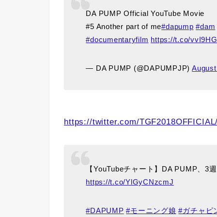
DA PUMP Official YouTube Movie
#5 Another part of me
#dapump
#dam
#documentaryfilm
https://t.co/vvI9H
— DA PUMP (@DAPUMPJP)
August
https://twitter.com/TGF2018OFFICIA
【YouTubeチャート】DA PUMP
https://t.co/YlGyCNzcmJ
#DAPUMP
#モーニング娘
#ガチャピ