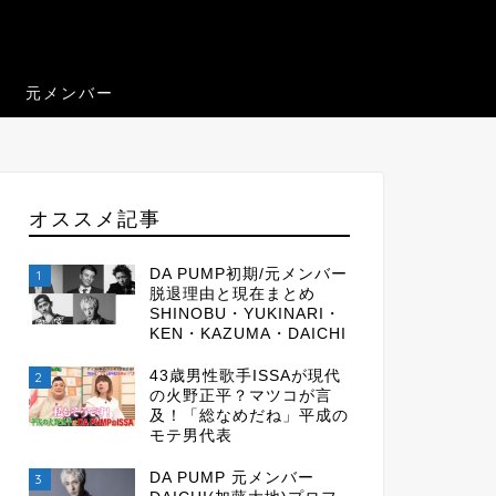
元メンバー
オススメ記事
DA PUMP初期/元メンバー
1
脱退理由と現在まとめ
SHINOBU・YUKINARI・
KEN・KAZUMA・DAICHI
43歳男性歌手ISSAが現代
2
の火野正平？マツコが言
及！「総なめだね」平成の
モテ男代表
DA PUMP 元メンバー
3