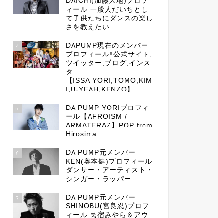
DAICHI(加藤大地)プロフ
ィール 一般人だいちとし
て子供たちにダンスの楽し
さを教えたい
DAPUMP現在のメンバー
4
プロフィール‼公式サイト,
ツイッター,ブログ,インス
タ
【ISSA,YORI,TOMO,KIM
I,U-YEAH,KENZO】
DA PUMP YORIプロフィ
5
ール【AFROISM /
ARMATERAZ】POP from
Hirosima
DA PUMP元メンバー
6
KEN(奥本健)プロフィール
ダンサー・アーティスト・
シンガー・ラッパー
DA PUMP元メンバー
7
SHINOBU(宮良忍)プロフ
ィール 民宿みやら＆アウ