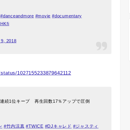
#danceandmore
#movie
#documentary
GHKfi
 9, 2018
L/status/1027155233879642112
、3週連続1位キープ 再生回数17％アップで圧倒
ン
#竹内涼真
#TWICE
#DJキャレド
#ジャスティ