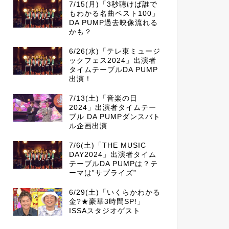
7/15(月)「3秒聴けば誰で
もわかる名曲ベスト100」
DA PUMP過去映像流れる
かも？
6/26(水)「テレ東ミュージ
ックフェス2024」出演者
タイムテーブルDA PUMP
出演！
7/13(土)「音楽の日
2024」出演者タイムテー
ブル DA PUMPダンスバト
ル企画出演
7/6(土)「THE MUSIC
DAY2024」出演者タイム
テーブルDA PUMPは？テ
ーマは”サプライズ”
6/29(土)「いくらかわかる
金?★豪華3時間SP!」
ISSAスタジオゲスト