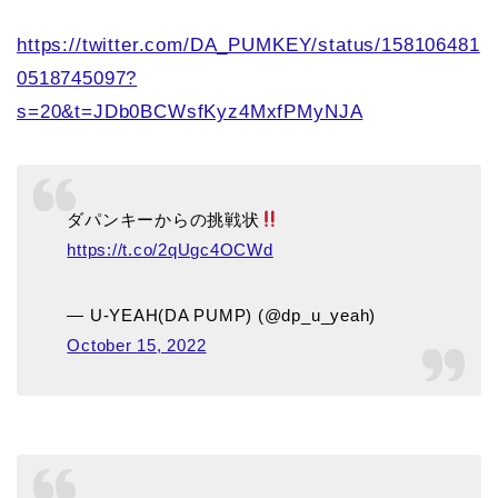
https://twitter.com/DA_PUMKEY/status/158106481
0518745097?
s=20&t=JDb0BCWsfKyz4MxfPMyNJA
ダパンキーからの挑戦状
https://t.co/2qUgc4OCWd
— U-YEAH(DA PUMP) (@dp_u_yeah)
October 15, 2022