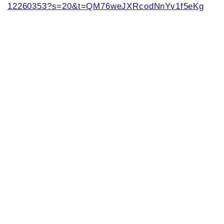
12260353?s=20&t=QM76weJXRcodNnYv1f5eKg