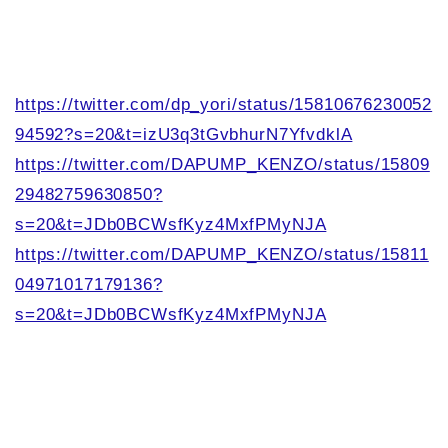
https://twitter.com/dp_yori/status/15810676230052
94592?s=20&t=izU3q3tGvbhurN7YfvdklA
https://twitter.com/DAPUMP_KENZO/status/15809
29482759630850?
s=20&t=JDb0BCWsfKyz4MxfPMyNJA
https://twitter.com/DAPUMP_KENZO/status/15811
04971017179136?
s=20&t=JDb0BCWsfKyz4MxfPMyNJA