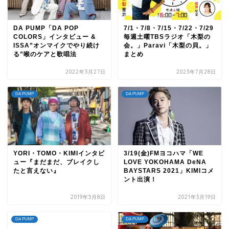
DA PUMP「DA POP
7/1・7/8・7/15・7/22・7/29
COLORS」インタビュー &
毎週土曜TBSラジオ「木梨の
ISSA”オンマイクでやり続け
会。」Paravi「木梨の貝。」
る”喉のケアと歌唱法
まとめ
2022年3月27日
2023年7月28日
DA PUMP
DA PUMP
YORI・TOMO・KIMIインタビ
3/19(金)FMヨコハマ「WE
ュー『まだまだ、ブレイクし
LOVE YOKOHAMA DeNA
たと言えない』
BAYSTARS 2021」KIMIコメ
ント出演！
2019年5月8日
2021年3月19日
DA PUMP
DA PUMP