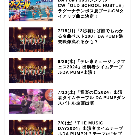
DA PUMP38thシングル
CW「OLD SCHOOL HUSTLE」
ラグーナテンボス夏プールCMタ
イアップ曲に決定！
7/15(月)「3秒聴けば誰でもわか
る名曲ベスト100」DA PUMP過
去映像流れるかも？
6/26(水)「テレ東ミュージックフ
ェス2024」出演者タイムテーブ
ルDA PUMP出演！
7/13(土)「音楽の日2024」出演
者タイムテーブル DA PUMPダン
スバトル企画出演
7/6(土)「THE MUSIC
DAY2024」出演者タイムテーブ
ルDA PUMPは？テーマは”サプ