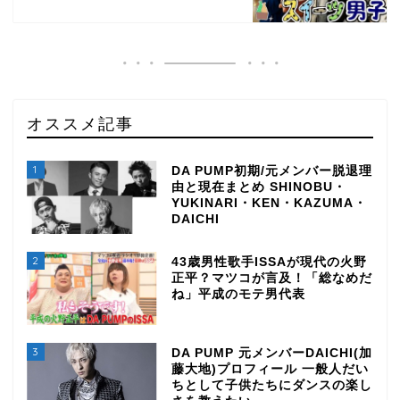
オススメ記事
1
DA PUMP初期/元メンバー脱退理
由と現在まとめ SHINOBU・
YUKINARI・KEN・KAZUMA・
DAICHI
2
43歳男性歌手ISSAが現代の火野
正平？マツコが言及！「総なめだ
ね」平成のモテ男代表
3
DA PUMP 元メンバーDAICHI(加
藤大地)プロフィール 一般人だい
ちとして子供たちにダンスの楽し