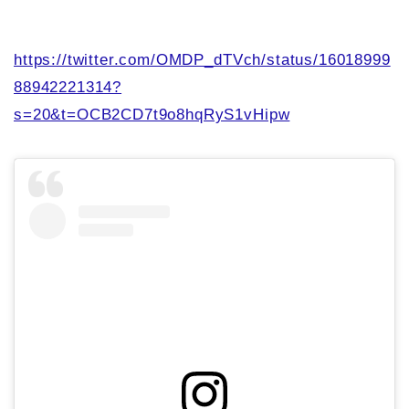
https://twitter.com/OMDP_dTVch/status/16018999
88942221314?
s=20&t=OCB2CD7t9o8hqRyS1vHipw