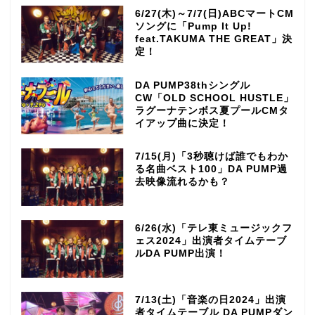
6/27(木)～7/7(日)ABCマートCM
ソングに「Pump It Up!
feat.TAKUMA THE GREAT」決
定！
DA PUMP38thシングル
CW「OLD SCHOOL HUSTLE」
ラグーナテンボス夏プールCMタ
イアップ曲に決定！
7/15(月)「3秒聴けば誰でもわか
る名曲ベスト100」DA PUMP過
去映像流れるかも？
6/26(水)「テレ東ミュージックフ
ェス2024」出演者タイムテーブ
ルDA PUMP出演！
7/13(土)「音楽の日2024」出演
者タイムテーブル DA PUMPダン