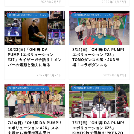
2022年9月3日
2022年11月27日
OH!舞DA PUMP!!エボリューション
OH!舞DA PUMP!!エボリューション
10/23(日)「OH!舞 DA
8/14(日)「OH!舞 DA PUMP!!
PUMP!!エボリューション
エボリューション #28」
#37」カイザーガチ語り！メン
TOMOダンスの師・JUN登
バーの素顔と魅力に迫る
場！コラボダンスも
2022年10月23日
2022年8月15日
OH!舞DA PUMP!!エボリューション
OH!舞DA PUMP!!エボリューション
7/24(日)「OH!舞 DA PUMP!!
7/17(日)「OH!舞 DA PUMP!!
エボリューション #26」スネ
エボリューション #25」
夫役から声優指導を受け
KIMI39旅で田植え!?KENZO