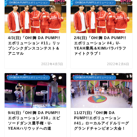
OH!舞DA PUMP!!エボリューション
OH!舞DA PUMP!!エボリューション
4/3(日)「OH!舞 DA PUMP!!
2/6(日)「OH!舞 DA PUMP!!
エボリューション #11」リッ
エボリューション #4」U-
プシンクダンスコンテスト＆
YEAH乗馬＆KIMIパラパラフ
アニマル
ァイトクラブ！
2022年4月3日
2022年2月6日
OH!舞DA PUMP!!エボリューション
OH!舞DA PUMP!!エボリューション
9/4(日)「OH!舞 DA PUMP!!
11/27(日)「OH!舞 DA
エボリューション #30」エピ
PUMP!!エボリューション
ソードダンス選手権・U-
#41」ローカルアイドルリーグ
YEAHハリウッドへの道
グランドチャンピオン大会！