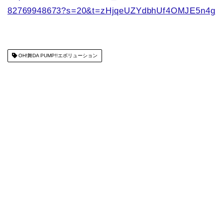
82769948673?s=20&t=zHjqeUZYdbhUf4OMJE5n4g
OH!舞DA PUMP!!エボリューション