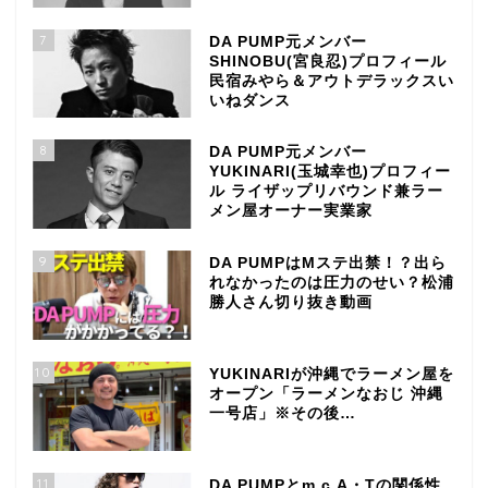
7
DA PUMP元メンバー
SHINOBU(宮良忍)プロフィール
民宿みやら＆アウトデラックスい
いねダンス
8
DA PUMP元メンバー
YUKINARI(玉城幸也)プロフィー
ル ライザップリバウンド兼ラー
メン屋オーナー実業家
9
DA PUMPはMステ出禁！？出ら
れなかったのは圧力のせい？松浦
勝人さん切り抜き動画
10
YUKINARIが沖縄でラーメン屋を
オープン「ラーメンなおじ 沖縄
一号店」※その後…
11
DA PUMPとm.c.A・Tの関係性