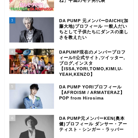
ね」平成のモテ男代表
3
DA PUMP 元メンバーDAICHI(加
藤大地)プロフィール 一般人だい
ちとして子供たちにダンスの楽し
さを教えたい
4
DAPUMP現在のメンバープロフ
ィール‼公式サイト,ツイッター,
ブログ,インスタ
【ISSA,YORI,TOMO,KIMI,U-
YEAH,KENZO】
5
DA PUMP YORIプロフィール
【AFROISM / ARMATERAZ】
POP from Hirosima
6
DA PUMP元メンバーKEN(奥本
健)プロフィール ダンサー・アー
ティスト・シンガー・ラッパー