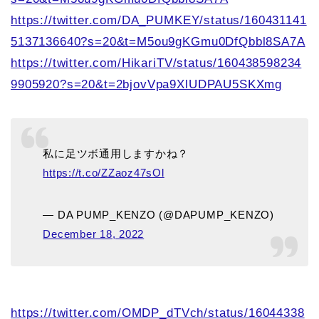
https://twitter.com/DA_PUMKEY/status/160431141
5137136640?s=20&t=M5ou9gKGmu0DfQbbl8SA7A
https://twitter.com/HikariTV/status/160438598234
9905920?s=20&t=2bjovVpa9XlUDPAU5SKXmg
私に足ツボ通用しますかね？
https://t.co/ZZaoz47sOl
— DA PUMP_KENZO (@DAPUMP_KENZO)
December 18, 2022
https://twitter.com/OMDP_dTVch/status/16044338