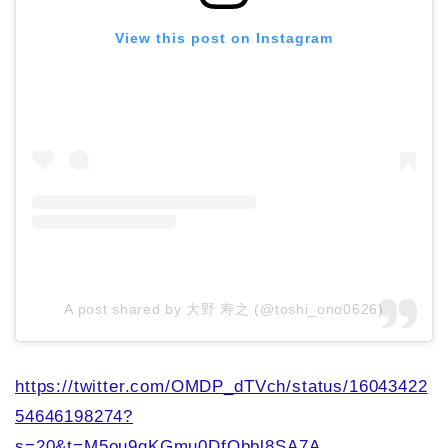
View this post on Instagram
A post shared by 大野 寿之 (@toshi_ono0626)
https://twitter.com/OMDP_dTVch/status/16043422
54646198274?
s=20&t=M5ou9gKGmu0DfQbbl8SA7A