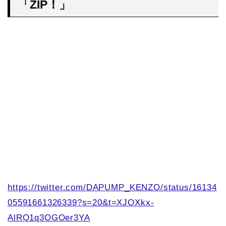
「ZIP！」
https://twitter.com/DAPUMP_KENZO/status/16134
05591661326339?s=20&t=XJOXkx-
AlRQ1q3OGOer3YA