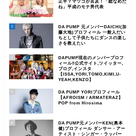
正平？マツコが言及！「総なめだ
ね」平成のモテ男代表
3
DA PUMP 元メンバーDAICHI(加
藤大地)プロフィール 一般人だい
ちとして子供たちにダンスの楽し
さを教えたい
4
DAPUMP現在のメンバープロフ
ィール‼公式サイト,ツイッター,
ブログ,インスタ
【ISSA,YORI,TOMO,KIMI,U-
YEAH,KENZO】
5
DA PUMP YORIプロフィール
【AFROISM / ARMATERAZ】
POP from Hirosima
6
DA PUMP元メンバーKEN(奥本
TOP
健)プロフィール ダンサー・アー
ティスト・シンガー・ラッパー