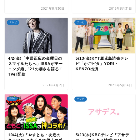
2021年8月30日
2016年8月31日
テレビ
テレビ
4/2(金)「中居正広の金曜日の
5/13(金)KYT鹿児島読売テレ
スマイルたちへ」ISSAがモー
ビ「かごピタ」YORI・
ニング娘。'21の凄さを語る！
KENZO出演
TVer配信
2021年4月2日
2022年5月14日
ISSA
テレビ
10/4(火)「やすとも・友近の
5/23(木)KBCテレビ「アサデ