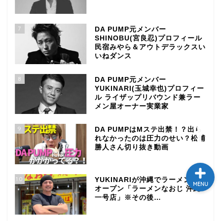
テレビ
7
DA PUMP元メンバー
SHINOBU(宮良忍)プロフィール
ラジオ
民宿みやら＆アウトデラックスい
いねダンス
メゾン・ド・ミュージック
8
DA PUMP元メンバー
～DA PUMP YORIの晴れ
YUKINARI(玉城幸也)プロフィー
ばれラジオ～
ル ライザップリバウンド兼ラー
メン屋オーナー実業家
ライブ・イベント
9
DA PUMPはMステ出禁！？出ら
れなかったのは圧力のせい？松浦
勝人さん切り抜き動画
10
YUKINARIが沖縄でラーメン屋を
MENU
オープン「ラーメンなおじ 沖縄
一号店」※その後…