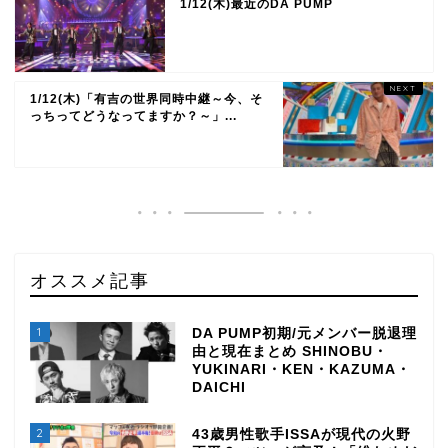
1/12(木)最近のDA PUMP
1/12(木)「有吉の世界同時中継～今、そ
っちってどうなってますか？～」...
オススメ記事
1
DA PUMP初期/元メンバー脱退理
由と現在まとめ SHINOBU・
YUKINARI・KEN・KAZUMA・
DAICHI
2
43歳男性歌手ISSAが現代の火野