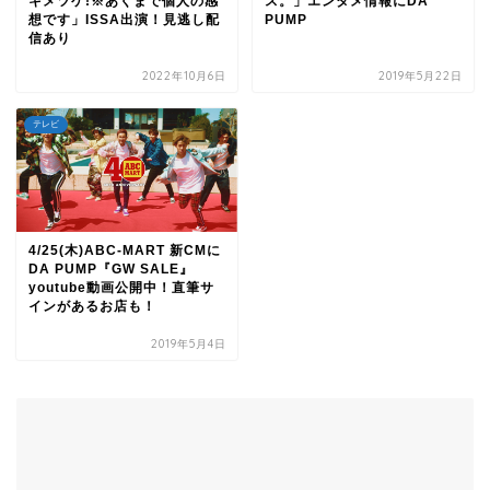
キメツケ!※あくまで個人の感
ス。」エンタメ情報にDA
想です」ISSA出演！見逃し配
PUMP
信あり
2022年10月6日
2019年5月22日
テレビ
4/25(木)ABC-MART 新CMに
DA PUMP『GW SALE』
youtube動画公開中！直筆サ
インがあるお店も！
2019年5月4日