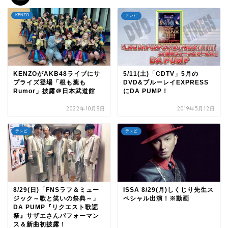
KENZO
テレビ
KENZOがAKB48ライブにサ
5/11(土)「CDTV」5月の
プライズ登場「根も葉も
DVD&ブルーレイEXPRESS
Rumor」披露＠日本武道館
にDA PUMP！
2022年10月8日
2019年5月12日
テレビ
テレビ
8/29(日)「FNSラフ＆ミュー
ISSA 8/29(月)しくじり先生ス
ジック～歌と笑いの祭典～」
ペシャル出演！※動画
DA PUMP『リクエスト歌謡
祭』サザエさんパフォーマン
ス＆新曲初披露！