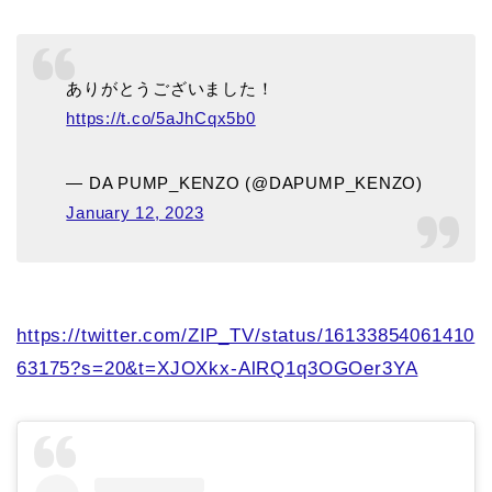
ありがとうございました！
https://t.co/5aJhCqx5b0
— DA PUMP_KENZO (@DAPUMP_KENZO)
January 12, 2023
https://twitter.com/ZIP_TV/status/16133854061410
63175?s=20&t=XJOXkx-AlRQ1q3OGOer3YA