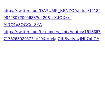
https://twitter.com/DAPUMP_KENZO/status/16134
08428072005633?s=20&t=XJOXkx-
AlRQ1q3OGOer3YA
https://twitter.com/fernandes_4ntv/status/1613367
717326893057?s=20&t=iekgCIhBvdIvnzjHL7qLGA