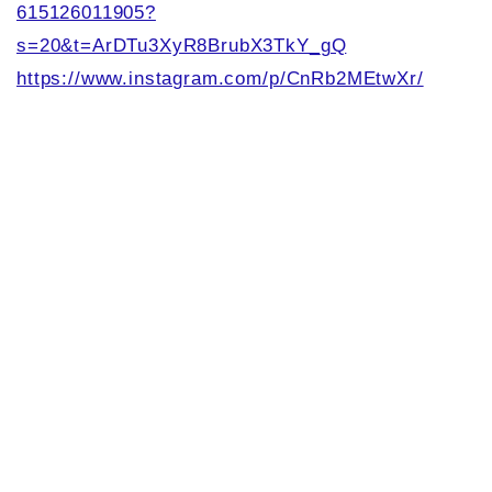
615126011905?
s=20&t=ArDTu3XyR8BrubX3TkY_gQ
https://www.instagram.com/p/CnRb2MEtwXr/