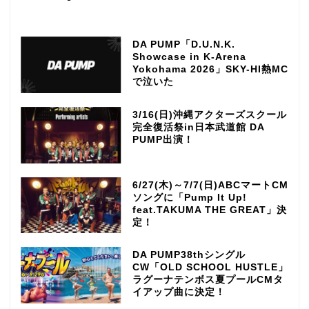
DA PUMP「D.U.N.K.
Showcase in K-Arena
Yokohama 2026」SKY-HI熱MC
で泣いた
3/16(日)沖縄アクターズスクール
完全復活祭in日本武道館 DA
PUMP出演！
6/27(木)～7/7(日)ABCマートCM
ソングに「Pump It Up!
feat.TAKUMA THE GREAT」決
定！
DA PUMP38thシングル
CW「OLD SCHOOL HUSTLE」
ラグーナテンボス夏プールCMタ
イアップ曲に決定！