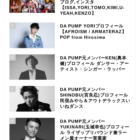
ブログ,インスタ
【ISSA,YORI,TOMO,KIMI,U-
YEAH,KENZO】
5
DA PUMP YORIプロフィール
【AFROISM / ARMATERAZ】
POP from Hirosima
6
DA PUMP元メンバーKEN(奥本
健)プロフィール ダンサー・アー
ティスト・シンガー・ラッパー
7
DA PUMP元メンバー
SHINOBU(宮良忍)プロフィール
民宿みやら＆アウトデラックスい
いねダンス
8
DA PUMP元メンバー
YUKINARI(玉城幸也)プロフィー
ル ライザップリバウンド兼ラー
メン屋オーナー実業家