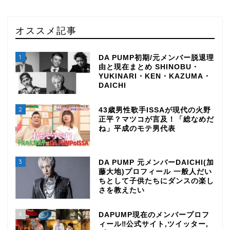
オススメ記事
1
DA PUMP初期/元メンバー脱退理
由と現在まとめ SHINOBU・
YUKINARI・KEN・KAZUMA・
DAICHI
2
43歳男性歌手ISSAが現代の火野
正平？マツコが言及！「総なめだ
ね」平成のモテ男代表
3
DA PUMP 元メンバーDAICHI(加
藤大地)プロフィール 一般人だい
ちとして子供たちにダンスの楽し
さを教えたい
4
DAPUMP現在のメンバープロフ
ィール‼公式サイト,ツイッター,