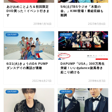
あけおめことよろ＆初回限定
5/6(土)TBSラジオ「木梨の
DVD買った！イベント行きま
会。」KIMI登場！番組収録も
す
順調
2018年1月16日
2023年5月6日
DA PUMP
DA PUMP
6/21(火)きょうのDA PUMP
DAPUMP「USA」300万再生
ダンスデイの裏話が素敵
突破！いいねdance旋風巻き
起こり続ける
2022年6月21日
2018年6月3日
DA PUMP
DA PUMP