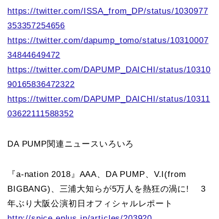
https://twitter.com/ISSA_from_DP/status/1030977
353357254656
https://twitter.com/dapump_tomo/status/10310007
34844649472
https://twitter.com/DAPUMP_DAICHI/status/10310
90165836472322
https://twitter.com/DAPUMP_DAICHI/status/10311
03622111588352
DA PUMP関連ニュースいろいろ
『a-nation 2018』AAA、DA PUMP、V.I(from
BIGBANG)、三浦大知らが5万人を熱狂の渦に! 3
年ぶり大阪公演初日オフィシャルレポート
http://spice.eplus.jp/articles/203920