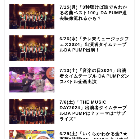
7/15(月)「3秒聴けば誰でもわか
る名曲ベスト100」DA PUMP過
去映像流れるかも？
6/26(水)「テレ東ミュージックフ
ェス2024」出演者タイムテーブ
ルDA PUMP出演！
7/13(土)「音楽の日2024」出演
者タイムテーブル DA PUMPダン
スバトル企画出演
7/6(土)「THE MUSIC
DAY2024」出演者タイムテーブ
ルDA PUMPは？テーマは”サプ
ライズ”
6/29(土)「いくらかわかる金?★