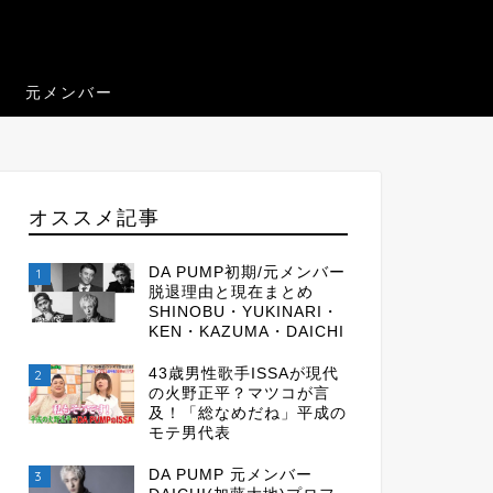
元メンバー
オススメ記事
DA PUMP初期/元メンバー
1
脱退理由と現在まとめ
SHINOBU・YUKINARI・
KEN・KAZUMA・DAICHI
43歳男性歌手ISSAが現代
2
の火野正平？マツコが言
及！「総なめだね」平成の
モテ男代表
DA PUMP 元メンバー
3