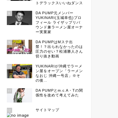
トデラックスいいねダンス
DA PUMP元メンバー
8
YUKINARI(玉城幸也)プロ
フィール ライザップリバ
ウンド兼ラーメン屋オーナ
ー実業家
DA PUMPはMステ出
9
禁！？出られなかったのは
圧力のせい？松浦勝人さん
切り抜き動画
YUKINARIが沖縄でラーメ
10
ン屋をオープン「ラーメン
なおじ 沖縄一号店」※そ
の後…
DA PUMPとm.c.A・Tの関
11
係性を改めて考えてみた
サイトマップ
12