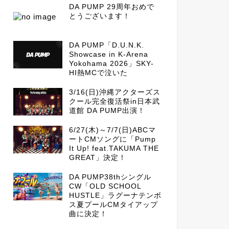
DA PUMP 29周年おめで
とうございます！
DA PUMP「D.U.N.K.
Showcase in K-Arena
Yokohama 2026」SKY-
HI熱MCで泣いた
3/16(日)沖縄アクターズス
クール完全復活祭in日本武
道館 DA PUMP出演！
6/27(木)～7/7(日)ABCマ
ートCMソングに「Pump
It Up! feat.TAKUMA THE
GREAT」決定！
DA PUMP38thシングル
CW「OLD SCHOOL
HUSTLE」ラグーナテンボ
ス夏プールCMタイアップ
曲に決定！