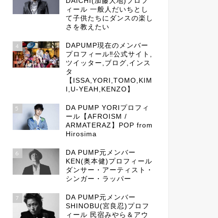
DAICHI(加藤大地)プロフ
ィール 一般人だいちとし
て子供たちにダンスの楽し
さを教えたい
DAPUMP現在のメンバー
4
プロフィール‼公式サイト,
ツイッター,ブログ,インス
タ
【ISSA,YORI,TOMO,KIM
I,U-YEAH,KENZO】
DA PUMP YORIプロフィ
5
ール【AFROISM /
ARMATERAZ】POP from
Hirosima
DA PUMP元メンバー
6
KEN(奥本健)プロフィール
ダンサー・アーティスト・
シンガー・ラッパー
DA PUMP元メンバー
7
SHINOBU(宮良忍)プロフ
ィール 民宿みやら＆アウ