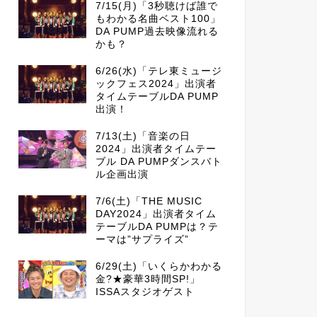
7/15(月)「3秒聴けば誰で
もわかる名曲ベスト100」
DA PUMP過去映像流れる
かも？
6/26(水)「テレ東ミュージ
ックフェス2024」出演者
タイムテーブルDA PUMP
出演！
7/13(土)「音楽の日
2024」出演者タイムテー
ブル DA PUMPダンスバト
ル企画出演
7/6(土)「THE MUSIC
DAY2024」出演者タイム
テーブルDA PUMPは？テ
ーマは”サプライズ”
6/29(土)「いくらかわかる
金?★豪華3時間SP!」
ISSAスタジオゲスト