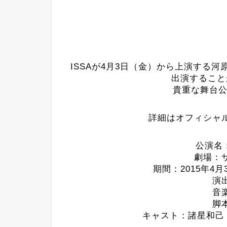
ISSAが4月3日（金）から上演する河
出演すること
貴重な舞台公
詳細はオフィシャ
公演名：
劇場：
期間：2015年4
演
音
脚
キャスト：諸星和己 I